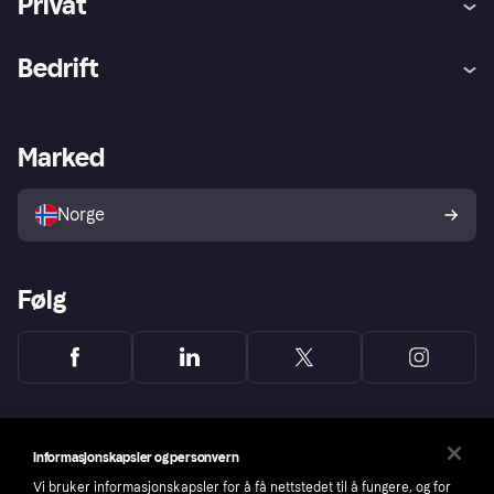
Privat
Hjelp
Kjøperbeskyttelse
Bedrift
Logg inn
Klager
Butikksupport
Developers portal
Klarna-appen
Kredittavtale
Merchant portal
Driftsstatus
Marked
Utforsk butikker
Personverninnstillinger
Selg med Klarna
Plattformer og partnere
Norge
Følg
Informasjonskapsler og personvern
Vi bruker informasjonskapsler for å få nettstedet til å fungere, og for