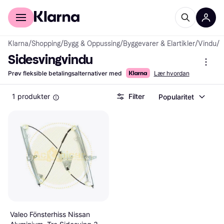
For kunder
For bedrifter
Klarna
/
Shopping
/
Bygg & Oppussing
/
Byggevarer & Elartikler
/
Vindu
/
S
Sidesvingvindu
Prøv fleksible betalingsalternativer med
Lær hvordan
1 produkter
Filter
Popularitet
Valeo Fönsterhiss Nissan