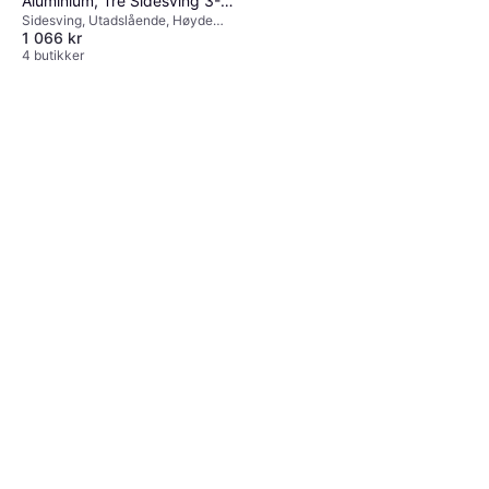
Aluminium, Tre Sidesving 3-
Sidesving, Utadslående, Høyde
glassvindu Høyde 140cm
1 066 kr
140 cm
4 butikker