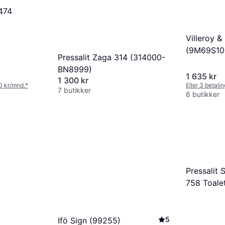
 474
Villeroy 
(9M69S10
Pressalit Zaga 314 (314000-
BN8999)
1 635 kr
1 300 kr
50 kr/mnd.
*
Eller 3 betali
7 butikker
6 butikker
Pressalit 
758 Toale
5
Ifö Sign (99255)