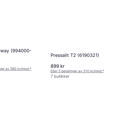
 Sway (994000-
Pressalit T2 (6190321)
899 kr
nger av 580 kr/mnd.
*
Eller 3 betalinger av 310 kr/mnd.
*
7 butikker