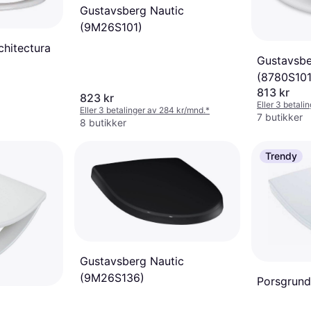
Gustavsberg Nautic
(9M26S101)
chitectura
Gustavsbe
(8780S101
813 kr
823 kr
Eller 3 betali
Eller 3 betalinger av 284 kr/mnd.
*
7 butikker
8 butikker
Trendy
Gustavsberg Nautic
(9M26S136)
Porsgrund