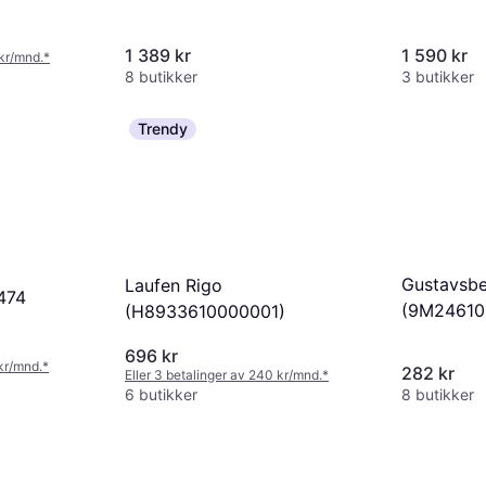
1 389 kr
1 590 kr
 kr/mnd.
*
8 butikker
3 butikker
Trendy
Gustavsbe
Laufen Rigo
 474
(9M24610
(H8933610000001)
696 kr
 kr/mnd.
*
282 kr
Eller 3 betalinger av 240 kr/mnd.
*
6 butikker
8 butikker