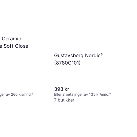
 Ceramic
e Soft Close
Gustavsberg Nordic³
(8780G101)
393 kr
nger av 260 kr/mnd.
*
Eller 3 betalinger av 135 kr/mnd.
*
7 butikker