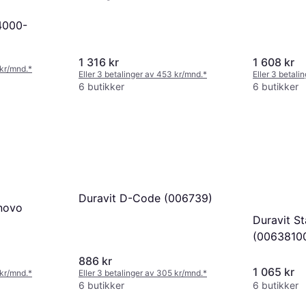
24000-
1 316 kr
1 608 kr
 kr/mnd.
*
Eller 3 betalinger av 453 kr/mnd.
*
Eller 3 betali
6 butikker
6 butikker
Duravit D-Code (006739)
.novo
Duravit St
(0063810
886 kr
1 065 kr
 kr/mnd.
*
Eller 3 betalinger av 305 kr/mnd.
*
6 butikker
6 butikker