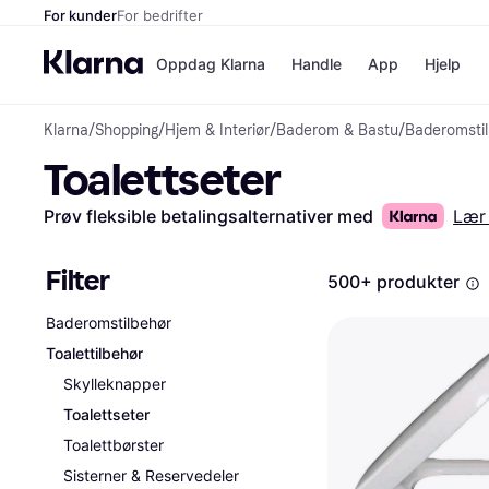
For kunder
For bedrifter
Oppdag Klarna
Handle
App
Hjelp
Klarna
/
Shopping
/
Hjem & Interiør
/
Baderom & Bastu
/
Baderomsti
Betalingsm
Butikker
Toalettseter
Betalingsme
Elkjøp
Betal nå
Bookin
Betal i 3 dele
Farmasi
Prøv fleksible betalingsalternativer med
Lær
Betal innen 
kicks.n
Finansiering
Norweg
Vipps
Filter
500+ produkter
Baderomstilbehør
Butikkovers
Toalettilbehør
Skylleknapper
Toalettseter
Toalettbørster
Sisterner & Reservedeler