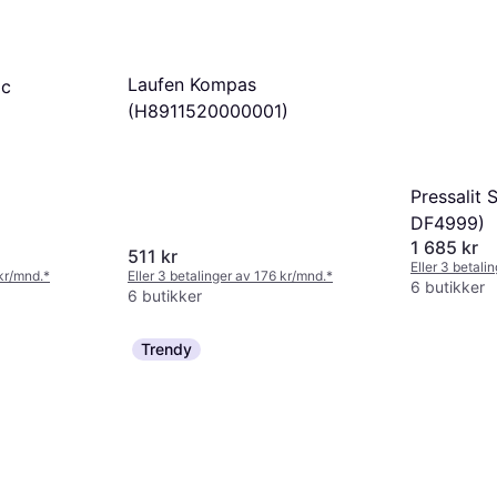
Laufen Kompas
ic
(H8911520000001)
Pressalit
DF4999)
1 685 kr
511 kr
Eller 3 betali
 kr/mnd.
*
Eller 3 betalinger av 176 kr/mnd.
*
6 butikker
6 butikker
Trendy