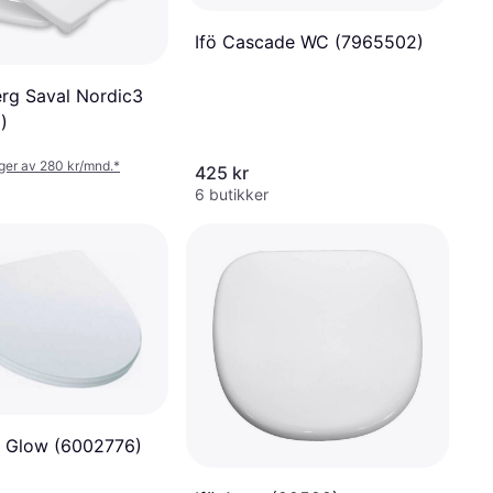
Ifö Cascade WC (7965502)
rg Saval Nordic3
)
nger av 280 kr/mnd.
*
425 kr
6 butikker
 Glow (6002776)