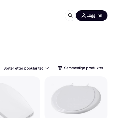
Logg inn
informasjon
utstyr
r Klarna?
Sammenlign produkter
Sorter etter popularitet
tegorier