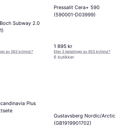
Pressalit Cera+ 590
(590001-D03999)
& Boch Subway 2.0
1)
1 895 kr
nger av 563 kr/mnd.
*
Eller 3 betalinger av 653 kr/mnd.
*
6 butikker
Scandinavia Plus
ttsete
Gustavsberg Nordic/Arctic
(GB1919901702)