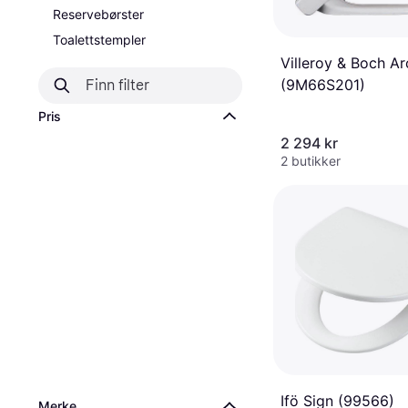
Reservebørster
Toalettstempler
Villeroy & Boch Ar
(9M66S201)
Pris
2 294 kr
2 butikker
Ifö Sign (99566)
Merke