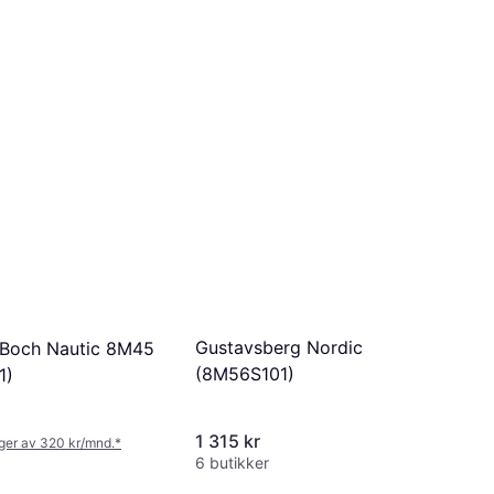
Gustavsberg Nordic
& Boch Nautic 8M45
(8M56S101)
1)
1 315 kr
nger av 320 kr/mnd.
*
6 butikker