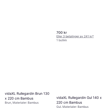
700 kr
Eller 3 betalinger av 241 kr
*
1 butikk
vidaXL Sebragardin Hvit
45x150 cm Stoff 40 9 cm
Transparent, Hvit, Materialer:
Polyester
730 kr
Polyester
Eller 3 betalinger av 251 kr
*
1 butikk
vidaXL Rullegardin Brun 130
vidaXL Rullegardin Gul 140 x
x 220 cm Bambus
220 cm Bambus
Brun, Materialer: Bambus
Gul, Materialer: Bambus