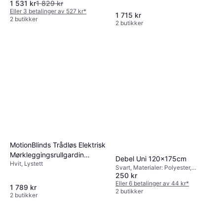
1 531 kr
1 829 kr
Eller 3 betalinger av 527 kr
*
1 715 kr
2 butikker
2 butikker
MotionBlinds Trådløs Elektrisk
Mørkleggingsrullgardin
Debel Uni 120x175cm
Hvit, Lystett
90x190cm
Svart, Materialer: Polyester,
250 kr
Lystett
Eller 6 betalinger av 44 kr
*
1 789 kr
2 butikker
2 butikker