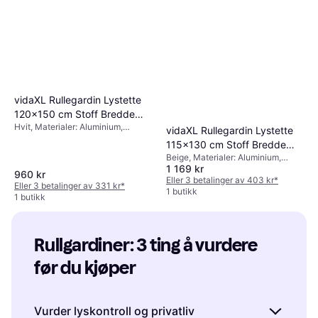
vidaXL Rullegardin Lystette
120x150 cm Stoff Bredde
Hvit, Materialer: Aluminium,
116,6 cm Polyester
vidaXL Rullegardin Lystette
Polyester, Lystett, Kulekjede
115x130 cm Stoff Bredde
Beige, Materialer: Aluminium,
110,7 cm Polyester
1 169 kr
Polyester, Lystett
960 kr
Eller 3 betalinger av 403 kr
*
Eller 3 betalinger av 331 kr
*
1 butikk
1 butikk
Rullgardiner: 3 ting å vurdere 
før du kjøper
Vurder lyskontroll og privatliv