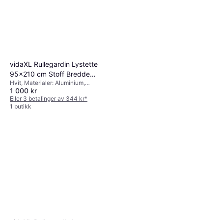
vidaXL Rullegardin Lystette
95x210 cm Stoff Bredde
Hvit, Materialer: Aluminium,
90.7 cm
1 000 kr
Polyester, Kulekjede, Lystett
Eller 3 betalinger av 344 kr
*
1 butikk