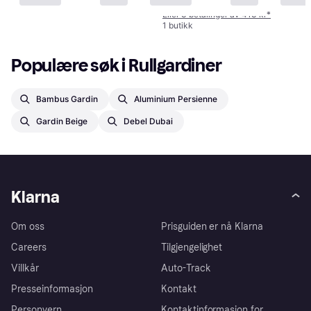
1 199 kr
Eller 3 betalinger av 413 kr
*
1 butikk
Populære søk i Rullgardiner
Bambus Gardin
Aluminium Persienne
Gardin Beige
Debel Dubai
Klarna
Om oss
Prisguiden er nå Klarna
Careers
Tilgjengelighet
Villkår
Auto-Track
Presseinformasjon
Kontakt
Personvern
Kontaktinformasjon for