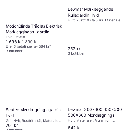
Lewmar Mørklæggende
Rullegardin Hvid
Hvit, Rustfritt stål, Grå, Materialer:
Stål, Polyester, Aluminium, Lystett
MotionBlinds Trådløs Elektrisk
Mørkleggingsrullgardin
Hvit, Lystett
120x190cm
1 696 kr
1 899 kr
Eller 3 betalinger av 584 kr
*
757 kr
3 butikker
3 butikker
Lewmar 360x400 450x500
Seatec Mørklægnings gardin
500x600 Mørklægnings
hvid
Hvit, Materialer: Aluminium,
Grå, Hvit, Rustfritt stål, Materialer:
701 kr
Polyester, Kulekjede, Lystett
Aluminium, Stål, Polyester, Lystett
642 kr
3 butikker