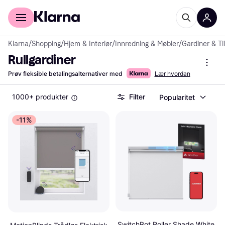
For kunder
For bedrifter
Klarna
/
Shopping
/
Hjem & Interiør
/
Innredning & Møbler
/
Gardiner & Ti
Rullgardiner
Prøv fleksible betalingsalternativer med
Lær hvordan
1000+ produkter
Filter
Popularitet
-11%
SwitchBot Roller Shade White