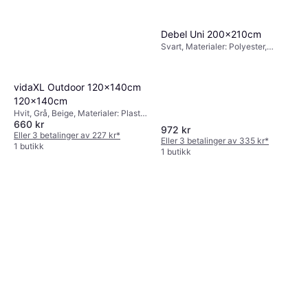
Debel Uni 200x210cm
Svart, Materialer: Polyester,
Kulekjede, Lystett
vidaXL Outdoor 120x140cm
120x140cm
Hvit, Grå, Beige, Materialer: Plast,
660 kr
Polyester, Kulekjede
972 kr
Eller 3 betalinger av 227 kr
*
Eller 3 betalinger av 335 kr
*
1 butikk
1 butikk