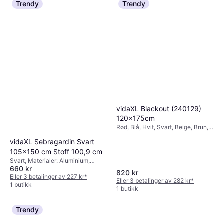
Trendy
Trendy
vidaXL Blackout (240129)
120x175cm
Rød, Blå, Hvit, Svart, Beige, Brun,
Grå, Materialer: Polyester,
vidaXL Sebragardin Svart
Kulekjede, Lystett
105x150 cm Stoff 100,9 cm
Svart, Materialer: Aluminium,
660 kr
Polyester, Kulekjede
820 kr
Eller 3 betalinger av 227 kr
*
Eller 3 betalinger av 282 kr
*
1 butikk
1 butikk
Trendy