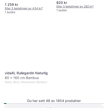
820 kr
1 259 kr
Eller 3 betalinger av 282 kr
*
Eller 3 betalinger av 434 kr
*
1 butikk
1 butikk
vidaXL Rullegardin Naturlig
80 x 160 cm Bambus
Natur, Brun, Materialer: Bambus
Du har sett 48 av 1854 produkter