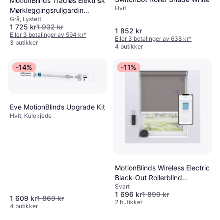
MotionBlinds Trådløs Elektrisk
Hvit
Mørkleggingsrullgardin
Grå, Lystett
150x190cm
1 725 kr
1 932 kr
1 852 kr
Eller 3 betalinger av 594 kr
*
Eller 3 betalinger av 638 kr
*
3 butikker
4 butikker
-14%
-11%
Eve MotionBlinds Upgrade Kit
Hvit, Kulekjede
MotionBlinds Wireless Electric
Black-Out Rollerblind
Svart
120x190 cm Grey
1 696 kr
1 899 kr
1 609 kr
1 869 kr
2 butikker
4 butikker