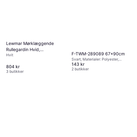
Lewmar Mørklæggende
Rullegardin Hvid,
F-TWM-289089 67x90cm
Hvit
680x780mm
Svart, Materialer: Polyester,
143 kr
Kulekjede
804 kr
2 butikker
3 butikker