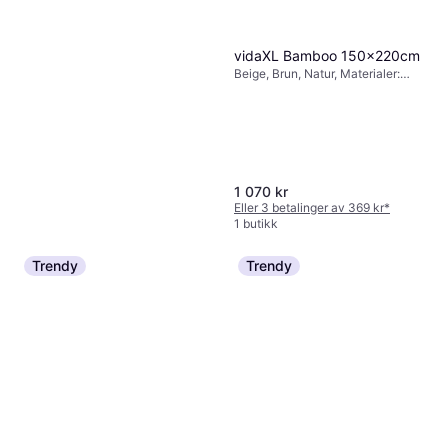
vidaXL Bamboo 150x220cm
Beige, Brun, Natur, Materialer:
Bambus, Kulekjede
1 070 kr
Eller 3 betalinger av 369 kr
*
1 butikk
Trendy
Trendy
vidaXL Sebragardin Svart
50x150 cm Stoff Bredde
Svart, Materialer: Polyester,
45,9 cm Polyester
690 kr
Aluminium, Kulekjede
Eller 3 betalinger av 238 kr
*
1 butikk