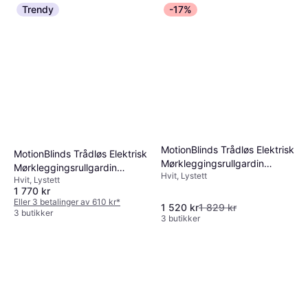
Trendy
-17%
MotionBlinds Trådløs Elektrisk
MotionBlinds Trådløs Elektrisk
Mørkleggingsrullgardin
Mørkleggingsrullgardin
Hvit, Lystett
100x190cm
Hvit, Lystett
150x190cm
1 770 kr
Eller 3 betalinger av 610 kr
*
1 520 kr
1 829 kr
3 butikker
3 butikker