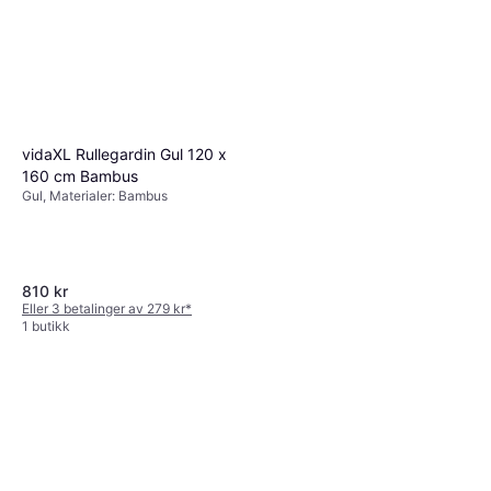
vidaXL Rullegardin Gul 120 x
160 cm Bambus
Gul, Materialer: Bambus
810 kr
Eller 3 betalinger av 279 kr
*
1 butikk
vidaXL Rullegardin Lystette
60x150 cm Stoff Bredde
Grå, Materialer: Polyester, Lystett,
55,7 cm Polyester
1 050 kr
Kulekjede
Eller 3 betalinger av 362 kr
*
1 butikk