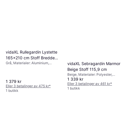
vidaXL Rullegardin Lystette
165x210 cm Stoff Bredde
Grå, Materialer: Aluminium,
161,6 cm Polyester
vidaXL Sebragardin Marmor
Polyester, Kulekjede, Lystett
Beige Stoff 115,9 cm
Beige, Materialer: Polyester,
1 339 kr
Kulekjede
1 379 kr
Eller 3 betalinger av 461 kr
*
Eller 3 betalinger av 475 kr
*
1 butikk
1 butikk