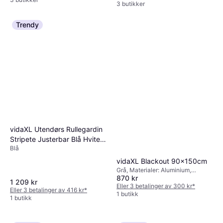
3 butikker
Trendy
vidaXL Utendørs Rullegardin
Stripete Justerbar Blå Hvite
Blå
220 x 250 cm 220x250cm
vidaXL Blackout 90x150cm
Grå, Materialer: Aluminium,
870 kr
Polyester, Lystett
1 209 kr
Eller 3 betalinger av 300 kr
*
Eller 3 betalinger av 416 kr
*
1 butikk
1 butikk