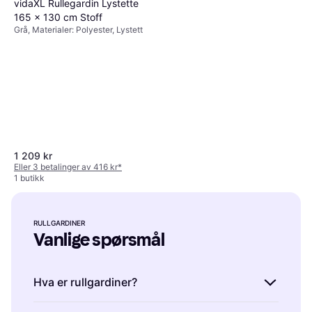
vidaXL Rullegardin Lystette
165 x 130 cm Stoff
Grå, Materialer: Polyester, Lystett
vidaXL Rullegardin Lystette
60x210 cm Stoff Bredde
Svart, Materialer: Polyester,
55.7 cm Polyester
1 070 kr
1 199 kr
Aluminium, Kulekjede, Lystett
Eller 3 betalinger av 369 kr
*
1 butikk
1 209 kr
Eller 3 betalinger av 416 kr
*
1 butikk
RULLGARDINER
Vanlige spørsmål
Hva er rullgardiner?
vidaXL Sebragardin Hvit