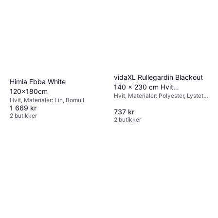
vidaXL Rullegardin Blackout
Himla Ebba White
140 x 230 cm Hvit
120x180cm
Hvit, Materialer: Polyester, Lystett,
140x230cm
Hvit, Materialer: Lin, Bomull
Kulekjede
1 669 kr
737 kr
2 butikker
2 butikker