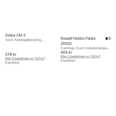
Steba CM 3
Russell Hobbs Fiesta
3
Svart, Kabeloppbevaring,
20920
Oppvaskvennlig del,
Indikatorlampe, Non-stick belegg,
5 settings, Svart, Indikatorlampe,
403 kr
Gummifot, Avtagbar plate, 2.3kg
Non-stick belegg, Av/på-knapp,
579 kr
Gummifot, Justerbar varme,
Eller 3 betalinger av 139 kr
*
Eller 6 betalinger av 102 kr
*
Oppvaskvennlig del, 1.5kg
6 butikker
6 butikker