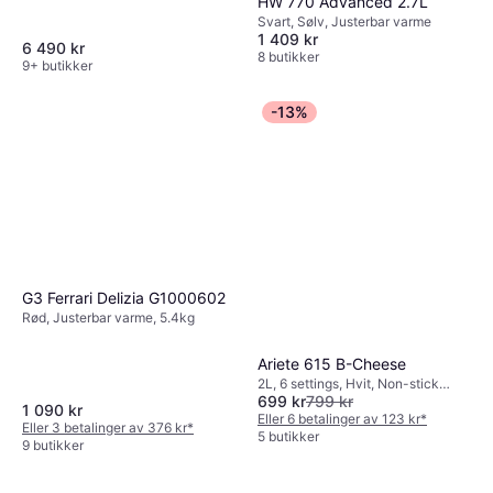
HW 770 Advanced 2.7L
Svart, Sølv, Justerbar varme
1 409 kr
6 490 kr
8 butikker
9+ butikker
-13%
G3 Ferrari Delizia G1000602
Rød, Justerbar varme, 5.4kg
Ariete 615 B-Cheese
2L, 6 settings, Hvit, Non-stick
699 kr
799 kr
belegg, Indikatorlampe, Justerbar
1 090 kr
varme, Av/på-knapp, 1.8kg
Eller 6 betalinger av 123 kr
*
Eller 3 betalinger av 376 kr
*
5 butikker
9 butikker