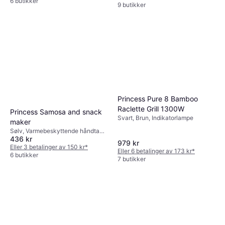
6 butikker
9 butikker
Princess Pure 8 Bamboo
Raclette Grill 1300W
Princess Samosa and snack
Svart, Brun, Indikatorlampe
maker
Sølv, Varmebeskyttende håndtak,
436 kr
Indikatorlampe, Non-stick belegg
979 kr
Eller 3 betalinger av 150 kr
*
Eller 6 betalinger av 173 kr
*
6 butikker
7 butikker