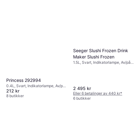
Seeger Slushi Frozen Drink
Maker Slushi Frozen
1.5L, Svart, Indikatorlampe, Av/på-
knapp, 10.7kg
Princess 292994
0.4L, Svart, Indikatorlampe, Av/på-
2 495 kr
212 kr
knapp, Gummifot, Oppvaskvennlig
Eller 6 betalinger av 440 kr
*
del, 0.499kg
8 butikker
6 butikker