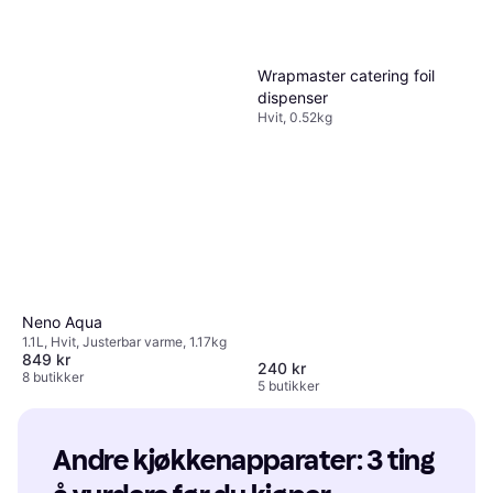
Wrapmaster catering foil
dispenser
Hvit, 0.52kg
Neno Aqua
1.1L, Hvit, Justerbar varme, 1.17kg
849 kr
240 kr
8 butikker
5 butikker
Andre kjøkkenapparater: 3 ting 