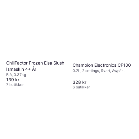
ChillFactor Frozen Elsa Slush
Champion Electronics CF100
Ismaskin 4+ År
0.2L, 2 settings, Svart, Av/på-
Blå, 0.37kg
knapp, Oppvaskvennlig del,
139 kr
Justerbar varme, Indikatorlampe
328 kr
7 butikker
6 butikker