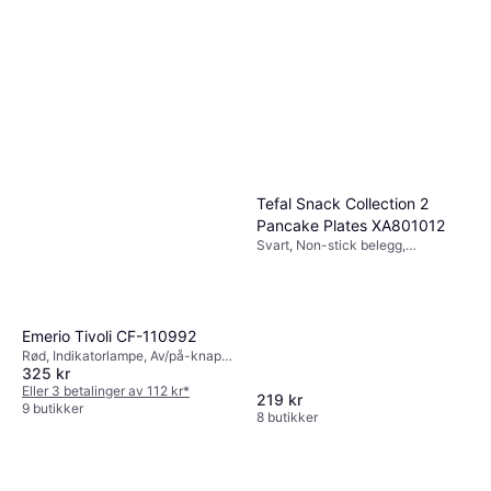
Tefal Snack Collection 2
Pancake Plates XA801012
Svart, Non-stick belegg,
Oppvaskvennlig del
Emerio Tivoli CF-110992
Rød, Indikatorlampe, Av/på-knapp,
325 kr
1.108kg
Eller 3 betalinger av 112 kr
*
219 kr
9 butikker
8 butikker