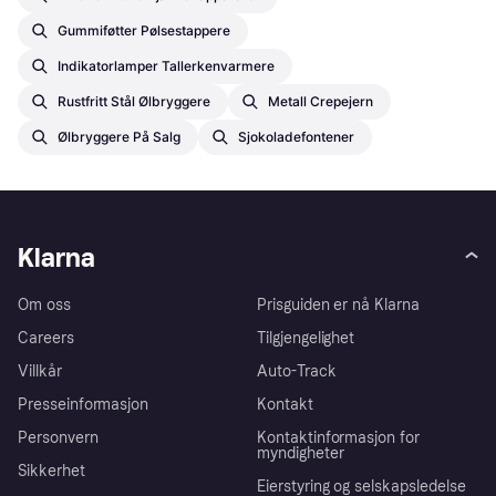
Gummiføtter Pølsestappere
Indikatorlamper Tallerkenvarmere
Rustfritt Stål Ølbryggere
Metall Crepejern
Ølbryggere På Salg
Sjokoladefontener
Klarna
Om oss
Prisguiden er nå Klarna
Careers
Tilgjengelighet
Villkår
Auto-Track
Presseinformasjon
Kontakt
Personvern
Kontaktinformasjon for
myndigheter
Sikkerhet
Eierstyring og selskapsledelse