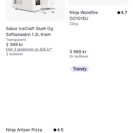
Ninja Woodfire
4.7
OO101EU
22kg
Sabor IceCraft Slush Og
Softismaskin 1.2L Krem
Transparent
2 399 kr
Eller 3 betalinger av 826 kr
*
3 969 kr
3 butikker
9+ butikker
Trendy
Ninja Artisan Pizza
4.5