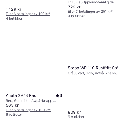
1.1L, Blå, Oppvaskvennlig del,
Machine 1L
729 kr
2.06kg
1 129 kr
Eller 3 betalinger av 251 kr
*
Eller 6 betalinger av 199 kr
*
4 butikker
4 butikker
Steba WP 110 Rustfritt Stål
Grå, Svart, Sølv, Av/på-knapp,
Gummifot, Indikatorlampe,
Varmebeskyttende håndtak
Ariete 2973 Red
3
Rød, Gummifot, Av/på-knapp,
565 kr
1.81kg
Eller 6 betalinger av 100 kr
*
809 kr
6 butikker
6 butikker