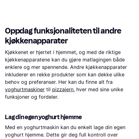
Eller 3 betalinger av 180 kr
*
Eller 6 betalinger av 160 kr
*
5 butikker
7 butikker
1
2
3
...
10
...
17
Oppdag funksjonaliteten til andre
kjøkkenapparater
Kjøkkenet er hjertet i hjemmet, og med de riktige
kjøkkenapparatene kan du gjøre matlagingen både
enklere og mer spennende. Andre kjøkkenapparater
inkluderer en rekke produkter som kan dekke ulike
behov og preferanser. Her kan du finne alt fra
yoghurtmaskiner
til
pizzajern
, hver med sine unike
funksjoner og fordeler.
Lag din egen yoghurt hjemme
Med en yoghurtmaskin kan du enkelt lage din egen
yoghurt hjemme. Dette gir deg full kontroll over