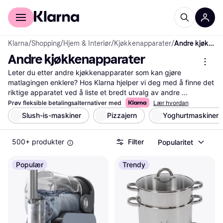
For kunder
For bedrifter
Klarna
/
Shopping
/
Hjem & Interiør
/
Kjøkkenapparater
/
Andre kjøkkenapparater
Andre kjøkkenapparater
Leter du etter andre kjøkkenapparater som kan gjøre 
matlagingen enklere? Hos Klarna hjelper vi deg med å finne det 
riktige apparatet ved å liste et bredt utvalg av andre 
kjøkkenapparater fra kjente merker. Bruk våre nyttige filtre for 
Prøv fleksible betalingsalternativer med
Lær hvordan
å sortere etter pris, funksjoner eller brukeranmeldelser. Dette 
Slush-is-maskiner
Pizzajern
Yoghurtmaskiner
gjør det enkelt å finne det beste alternativet som passer dine 
behov og ditt budsjett. Du kan også lese tilbakemeldinger fra 
500+ produkter
Filter
Popularitet
andre brukere for å få en bedre forståelse av hva som fungerer 
for dem. Vi gir deg all informasjonen du trenger for å ta den 
riktige beslutningen. Start her for å oppdage andre 
Populær
Trendy
kjøkkenapparater som kan forbedre din matlagingsopplevelse!
Les mer om andre kjøkkenapparater her