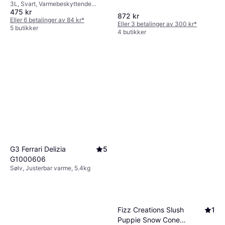
3L, Svart, Varmebeskyttende
475 kr
håndtak, Indikatorlampe, Non-
872 kr
stick belegg, Gummifot, Justerbar
Eller 6 betalinger av 84 kr
*
Eller 3 betalinger av 300 kr
*
varme, Oppvaskvennlig del,
5 butikker
4 butikker
3.12kg
G3 Ferrari Delizia
5
G1000606
Sølv, Justerbar varme, 5.4kg
Fizz Creations Slush
1
Puppie Snow Cone