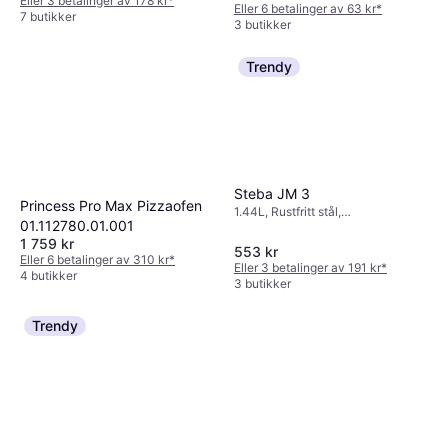
Gummifot, Oppvarmet jern
Eller 3 betalinger av 178 kr
*
Eller 6 betalinger av 63 kr
*
indikator, Oppvaskvennlig del,
7 butikker
3 butikker
1.1kg
Trendy
Steba JM 3
Princess Pro Max Pizzaofen
1.44L, Rustfritt stål,
01.112780.01.001
Indikatorlampe, Justerbar varme,
1 759 kr
2.1kg
553 kr
Eller 6 betalinger av 310 kr
*
Eller 3 betalinger av 191 kr
*
4 butikker
3 butikker
Trendy