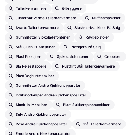
Tallerkenvarmere
Ølbryggere
Justerbar Varme Tallerkenvarmere
Muffinsmaskiner
Svarte Tallerkenvarmere
Slush-Is-Maskiner På Salg
Gummiføtter Sjokoladefontener
Røykepistoler
Stål Slush-Is-Maskiner
Pizzajern På Salg
Plast Pizzajern
Sjokoladefontener
Crepejern
Blå Pølsestappere
Rustfritt Stål Tallerkenvarmere
Plast Yoghurtmaskiner
Gummiføtter Andre Kjøkkenapparater
Indikatorlamper Andre Kjøkkenapparater
Slush-Is-Maskiner
Plast Sukkerspinnmaskiner
Sølv Andre Kjøkkenapparater
Rosa Andre Kjøkkenapparater
Stål Tallerkenvarmere
Emerio Andre Kjøkkenapparater