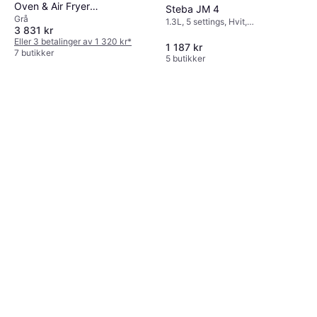
Oven & Air Fryer
Steba JM 4
Grå
MO201UK
1.3L, 5 settings, Hvit,
3 831 kr
Indikatorlampe, Gummifot,
Eller 3 betalinger av 1 320 kr
*
Justerbar varme, 1.9kg
1 187 kr
7 butikker
5 butikker