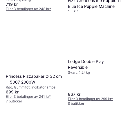
Fizz Creations Ice Puppie 1L
719 kr
Blue Ice Puppie Machine
Eller 3 betalinger av 248 kr
*
1L, Blå
7 butikker
657 kr
Eller 3 betalinger av 226 kr
*
6 butikker
Lodge Double Play
Reversible
Svart, 4.24kg
Princess Pizzabaker Ø 32 cm
115007 2000W
Rød, Gummifot, Indikatorlampe
699 kr
867 kr
Eller 3 betalinger av 241 kr
*
Eller 3 betalinger av 299 kr
*
7 butikker
8 butikker