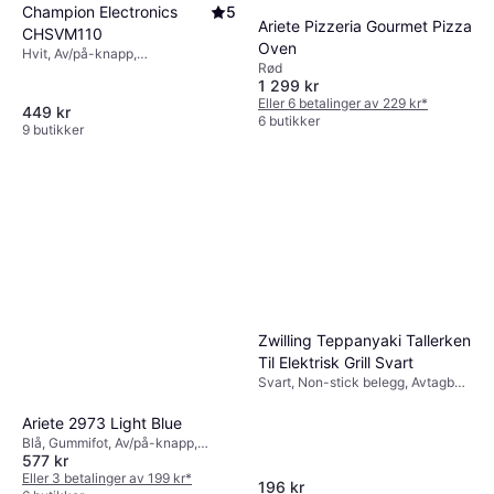
Champion Electronics
5
Ariete Pizzeria Gourmet Pizza
CHSVM110
Oven
Hvit, Av/på-knapp,
Rød
Oppvaskvennlig del, Gummifot,
1 299 kr
2kg
Eller 6 betalinger av 229 kr
*
449 kr
6 butikker
9 butikker
Zwilling Teppanyaki Tallerken
Til Elektrisk Grill Svart
Svart, Non-stick belegg, Avtagbar
plate, Oppvaskvennlig del, 1.18kg
Ariete 2973 Light Blue
Blå, Gummifot, Av/på-knapp,
577 kr
1.81kg
Eller 3 betalinger av 199 kr
*
196 kr