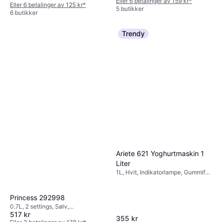
3.9kg
Eller 6 betalinger av 159 kr
*
Eller 6 betalinger av 125 kr
*
5 butikker
6 butikker
Trendy
Ariete 621 Yoghurtmaskin 1
Liter
1L, Hvit, Indikatorlampe, Gummifot,
0.59kg
Princess 292998
0.7L, 2 settings, Sølv,
517 kr
Indikatorlampe, Av/på-knapp,
355 kr