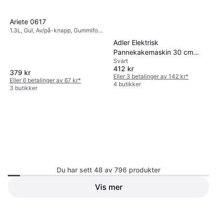
Ariete 0617
1.3L, Gul, Av/på-knapp, Gummifot,
1.7kg
Adler Elektrisk
Pannekakemaskin 30 cm
Svart
Non Stick
412 kr
379 kr
Eller 3 betalinger av 142 kr
*
Eller 6 betalinger av 67 kr
*
4 butikker
3 butikker
WMF Lono
Du har sett 48 av 796 produkter
Sølv, Indikatorlampe, Non-stick
belegg, Avtagbar plate, Gummifot,
Justerbar varme,
Vis mer
Kabeloppbevaring,
Nedis Cotton Candy Machine
Oppvaskvennlig del, 0.00227kg
Rød, Hvit, Indikatorlampe,
523 kr
Gummifot, Av/på-knapp, 1.5kg
909 kr