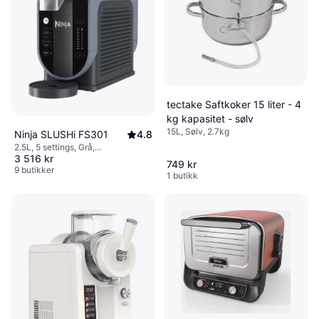
tectake Saftkoker 15 liter - 4
kg kapasitet - sølv
15L, Sølv, 2.7kg
Ninja SLUSHi FS301
4.8
2.5L, 5 settings, Grå,
3 516 kr
Oppvaskvennlig del, Gummifot,
749 kr
Justerbar varme, Av/på-knapp,
9 butikker
1 butikk
13.5kg