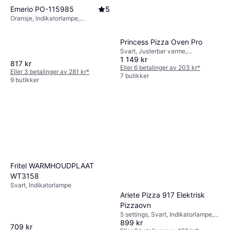
Emerio PO-115985
5
Oransje, Indikatorlampe,
Gummifot, 4.43kg
Princess Pizza Oven Pro
Svart, Justerbar varme,
1 149 kr
Varmebeskyttende håndtak,
817 kr
Indikatorlampe, Avtagbar plate,
Eller 6 betalinger av 203 kr
*
Eller 3 betalinger av 281 kr
*
Gummifot, 4.22kg
7 butikker
9 butikker
Fritel WARMHOUDPLAAT
WT3158
Svart, Indikatorlampe
Ariete Pizza 917 Elektrisk
Pizzaovn
5 settings, Svart, Indikatorlampe,
899 kr
Non-stick belegg, Gummifot,
709 kr