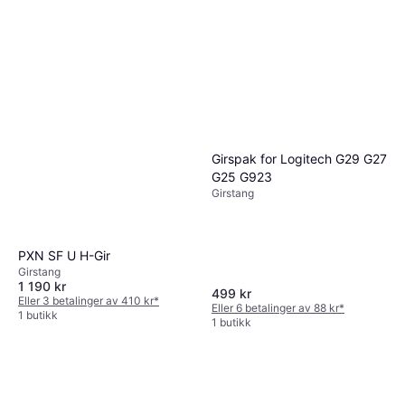
Girspak for Logitech G29 G27
G25 G923
Girstang
PXN SF U H-Gir
Girstang
1 190 kr
499 kr
Eller 3 betalinger av 410 kr
*
Eller 6 betalinger av 88 kr
*
1 butikk
1 butikk