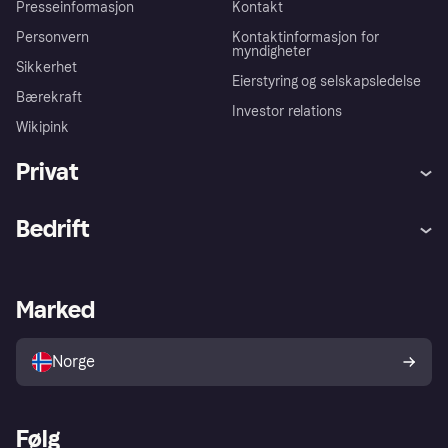
Presseinformasjon
Kontakt
Personvern
Kontaktinformasjon for
myndigheter
Sikkerhet
Eierstyring og selskapsledelse
Bærekraft
Investor relations
Wikipink
Privat
Hjelp
Kjøperbeskyttelse
Bedrift
Logg inn
Klager
Butikksupport
Developers portal
Klarna-appen
Kredittavtale
Merchant portal
Driftsstatus
Marked
Utforsk butikker
Personverninnstillinger
Selg med Klarna
Plattformer og partnere
Norge
Følg