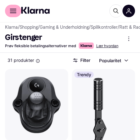
For kunder
For bedrifter
Klarna
/
Shopping
/
Gaming & Underholdning
/
Spillkontroller
/
Ratt & Rac
Girstenger
Prøv fleksible betalingsalternativer med
Lær hvordan
31 produkter
Filter
Popularitet
Trendy