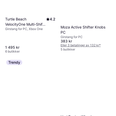
Turtle Beach
4.2
VelocityOne Multi-Shift
Moza Active Shifter Knobs
Girstang for PC, Xbox One
Universal Gear Shifter
PC
Girstang for PC
383 kr
Eller 3 betalinger av 132 kr
*
1 495 kr
5 butikker
6 butikker
Trendy