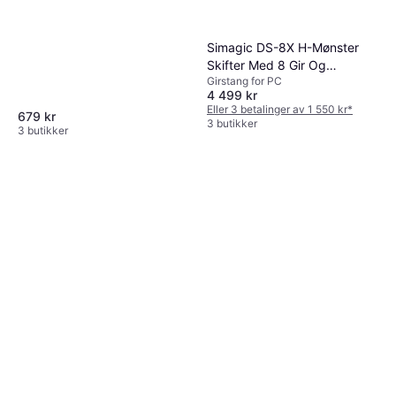
Simagic DS-8X H-Mønster
Skifter Med 8 Gir Og
Girstang for PC
Sekvensielle Gir
4 499 kr
Eller 3 betalinger av 1 550 kr
*
679 kr
3 butikker
3 butikker