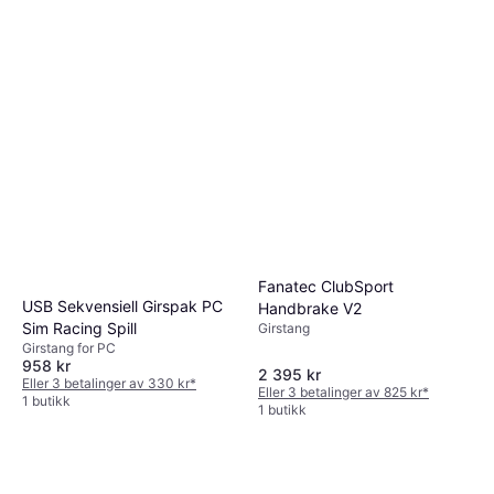
Simulert Racing Analog
Girstang for PC
Ytelse
590 kr
Eller 3 betalinger av 203 kr
*
1 butikk
Fanatec ClubSport
USB Sekvensiell Girspak PC
Handbrake V2
Sim Racing Spill
Girstang
Girstang for PC
958 kr
2 395 kr
Eller 3 betalinger av 330 kr
*
Eller 3 betalinger av 825 kr
*
1 butikk
1 butikk