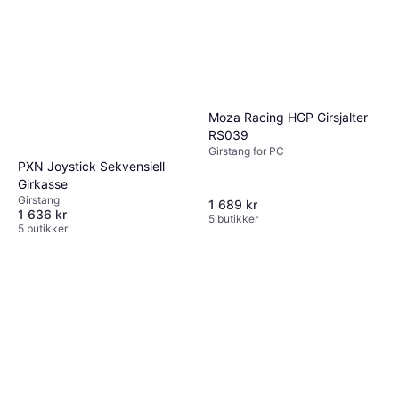
Moza Racing HGP Girsjalter
RS039
Girstang for PC
PXN Joystick Sekvensiell
Girkasse
Girstang
1 689 kr
1 636 kr
5 butikker
5 butikker