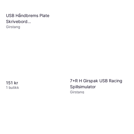
USB Håndbrems Plate
Skrivebord
Girstang
Stolsmonteringsbrakett
7+R H Girspak USB Racing
151 kr
Spillsimulator
1 butikk
Girstang
684 kr
Eller 3 betalinger av 236 kr
*
1 butikk