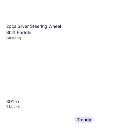
2pcs Silver Steering Wheel
Shift Paddle
Girstang
391 kr
1 butikk
Trendy
Kaisai PC USB Håndbrems