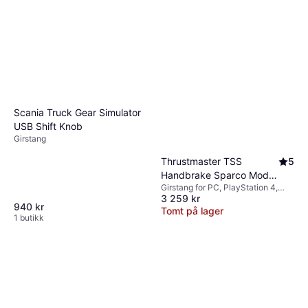
Scania Truck Gear Simulator
USB Shift Knob
Girstang
Thrustmaster TSS
5
Handbrake Sparco Mod +
Girstang for PC, PlayStation 4,
- Black/Silver
3 259 kr
Xbox One
940 kr
Tomt på lager
1 butikk