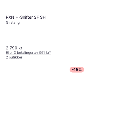
PXN H-Shifter SF SH
Girstang
2 790 kr
Eller 3 betalinger av 961 kr
*
2 butikker
-15%
Heusinkveld MagShift
Girstang for PlayStation 3, PC
5 229 kr
2 butikker