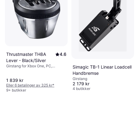
Thrustmaster TH8A
4.6
Lever - Black/Silver
Girstang for Xbox One, PC,
Simagic TB-1 Linear Loadcell
PlayStation 4, PlayStation 5,
Handbremse
PlayStation 3
Girstang
1 839 kr
2 179 kr
Eller 6 betalinger av 325 kr
*
4 butikker
9+ butikker