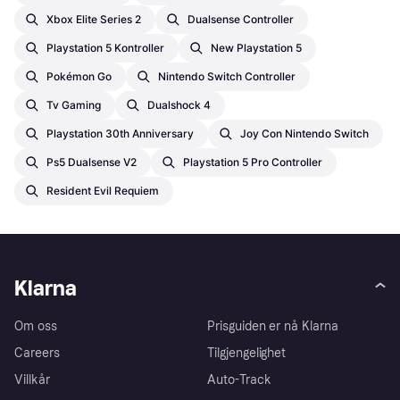
Xbox Elite Series 2
Dualsense Controller
Playstation 5 Kontroller
New Playstation 5
Pokémon Go
Nintendo Switch Controller
Tv Gaming
Dualshock 4
Playstation 30th Anniversary
Joy Con Nintendo Switch
Ps5 Dualsense V2
Playstation 5 Pro Controller
Resident Evil Requiem
Klarna
Om oss
Prisguiden er nå Klarna
Careers
Tilgjengelighet
Villkår
Auto-Track