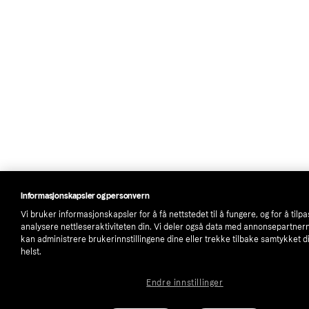
Informasjonskapsler og personvern
Vi bruker informasjonskapsler for å få nettstedet til å fungere, og for å tilp
analysere nettleseraktiviteten din. Vi deler også data med annonsepartner
kan administrere brukerinnstillingene dine eller trekke tilbake samtykket d
helst.
Endre innstillinger