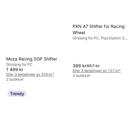
PXN A7 Shifter for Racing
Wheel
Girstang for PC, PlayStation 3,
Xbox One, PlayStation 4, Nintendo
Switch
Moza Racing SGP Shifter
Girstang for PC
399 kr
467 kr
1 499 kr
Eller 3 betalinger av 137 kr
*
Eller 3 betalinger av 516 kr
*
3 butikker
2 butikker
Trendy