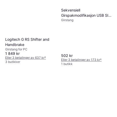
Sekvensiell
Girspakmodifikasjon USB SIM
Girstang
Girspakkuleadapter
Logitech G RS Shifter and
Handbrake
Girstang for PC
1 849 kr
502 kr
Eller 3 betalinger av 637 kr
*
Eller 3 betalinger av 173 kr
*
3 butikker
1 butikk