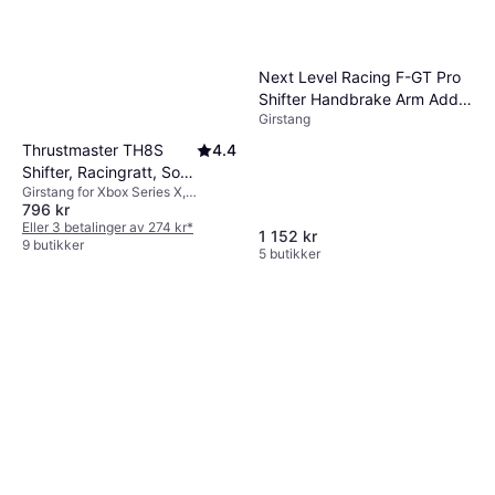
Next Level Racing F-GT Pro
Shifter Handbrake Arm Add-
Girstang
on
Thrustmaster TH8S
4.4
Shifter, Racingratt, Sort,
Girstang for Xbox Series X,
Rød, 130 mm, 220 mm,
796 kr
PlayStation 5, PlayStation 4, Xbox
240 mm, 600 g
One, PC
Eller 3 betalinger av 274 kr
*
1 152 kr
9 butikker
5 butikker