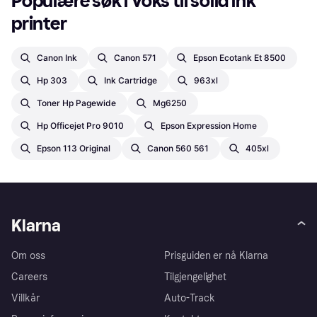
Populære søk i Voks til solid ink 
printer
Canon Ink
Canon 571
Epson Ecotank Et 8500
Hp 303
Ink Cartridge
963xl
Toner Hp Pagewide
Mg6250
Hp Officejet Pro 9010
Epson Expression Home
Epson 113 Original
Canon 560 561
405xl
Klarna
Om oss
Prisguiden er nå Klarna
Careers
Tilgjengelighet
Villkår
Auto-Track