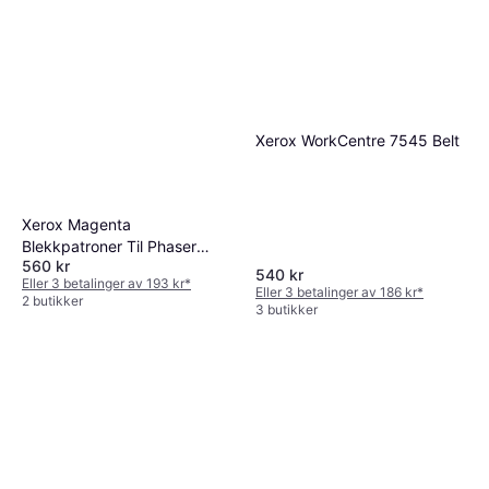
Xerox WorkCentre 7545 Belt
Xerox Magenta
Blekkpatroner Til Phaser
560 kr
8860 8860MFP 6-Pack
540 kr
Eller 3 betalinger av 193 kr
*
Eller 3 betalinger av 186 kr
*
2 butikker
3 butikker