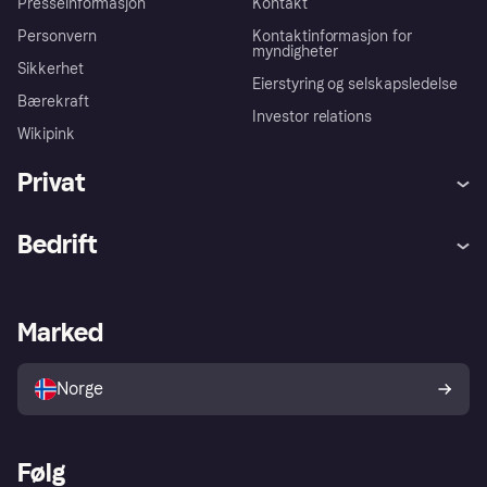
Presseinformasjon
Kontakt
Personvern
Kontaktinformasjon for
myndigheter
Sikkerhet
Eierstyring og selskapsledelse
Bærekraft
Investor relations
Wikipink
Privat
Hjelp
Kjøperbeskyttelse
Bedrift
Logg inn
Klager
Butikksupport
Developers portal
Klarna-appen
Kredittavtale
Merchant portal
Driftsstatus
Marked
Utforsk butikker
Personverninnstillinger
Selg med Klarna
Plattformer og partnere
Norge
Følg