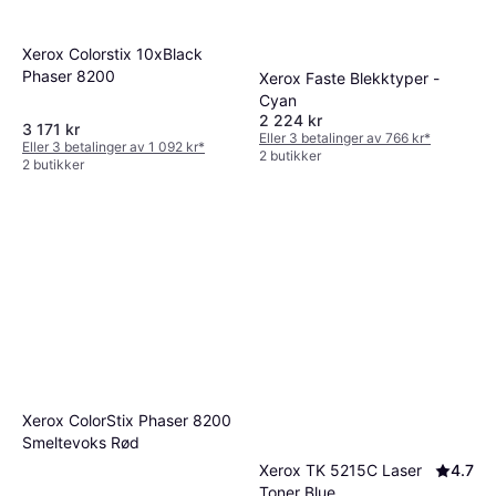
Xerox Colorstix 10xBlack
Phaser 8200
Xerox Faste Blekktyper -
Cyan
2 224 kr
3 171 kr
Eller 3 betalinger av 766 kr
*
Eller 3 betalinger av 1 092 kr
*
2 butikker
2 butikker
Xerox ColorStix Phaser 8200
Smeltevoks Rød
Xerox TK 5215C Laser
4.7
Toner Blue