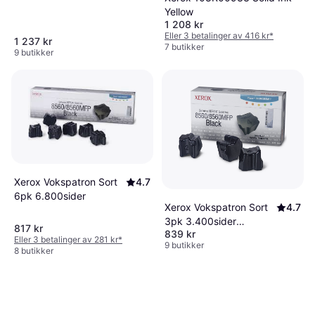
Yellow
1 208 kr
Eller 3 betalinger av 416 kr
*
1 237 kr
7 butikker
9 butikker
Xerox Vokspatron Sort
4.7
6pk 6.800sider
Xerox Vokspatron Sort
4.7
3pk 3.400sider
817 kr
839 kr
108R00726
Eller 3 betalinger av 281 kr
*
9 butikker
8 butikker