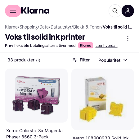
For kunder
For bedrifter
Klarna
/
Shopping
/
Data
/
Datautstyr
/
Blekk & Toner
/
Voks til solid ink printer
Voks til solid ink printer
Prøv fleksible betalingsalternativer med
Lær hvordan
33 produkter
Filter
Popularitet
Xerox Colorstix 3x Magenta
Phaser 8560 3-Pack
Xerox 108R00933 Solid Ink