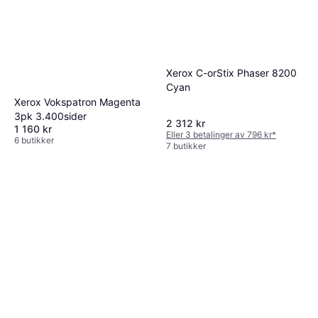
Xerox C-orStix Phaser 8200
Cyan
Xerox Vokspatron Magenta
3pk 3.400sider
2 312 kr
1 160 kr
Eller 3 betalinger av 796 kr
*
6 butikker
7 butikker