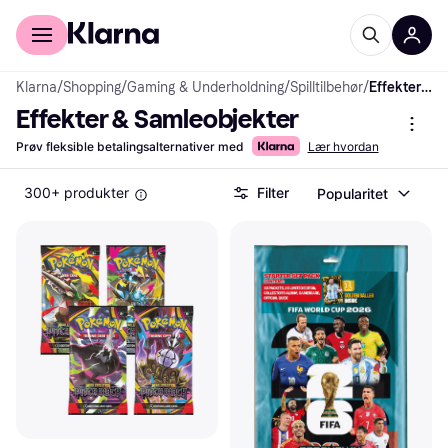
For kunder
For bedrifter
Klarna
/
Shopping
/
Gaming & Underholdning
/
Spilltilbehør
/
Effekter & Samleobjekter
Effekter & Samleobjekter
Prøv fleksible betalingsalternativer med
Lær hvordan
300+ produkter
Filter
Popularitet