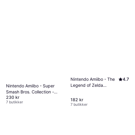
Nintendo Amiibo - The
4.7
Legend of Zelda
Nintendo Amiibo - Super
Collection - Zelda (The
Smash Bros. Collection -
Wind Waker)
230 kr
Corrin
182 kr
7 butikker
7 butikker