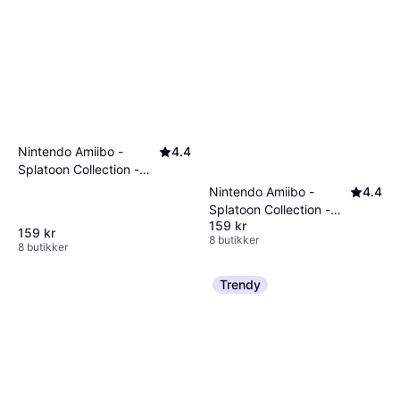
kjøp, mens negative anmeldelser kan advare
deg mot potensielle problemer. Å lese
anmeldelser hjelper deg med å ta en mer
informert beslutning basert på andres
erfaringer.
Nintendo Amiibo -
4.4
Splatoon Collection -
Inkling Girl
Nintendo Amiibo -
4.4
Splatoon Collection -
159 kr
Inkling Boy
159 kr
8 butikker
8 butikker
Trendy