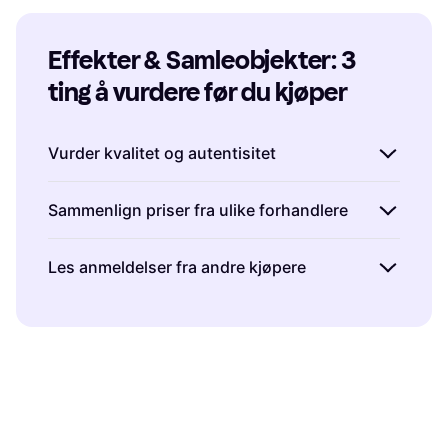
Effekter & Samleobjekter: 3 
ting å vurdere før du kjøper
Vurder kvalitet og autentisitet
Når du kjøper effekter & samleobjekter, er det
Sammenlign priser fra ulike forhandlere
viktig å vurdere kvaliteten og autentisiteten til
produktene. Se etter detaljer som
Prisene på effekter & samleobjekter kan
Les anmeldelser fra andre kjøpere
materialvalg, farger og design for å sikre at
variere betydelig mellom forskjellige
de oppfyller dine forventninger. Autentiske
forhandlere. Bruk Klarna til å sammenligne
Anmeldelser fra andre kjøpere kan gi deg
samleobjekter har ofte sertifikater eller
priser på tvers av flere butikker for å finne
verdifull innsikt i produktkvalitet og
merking som bekrefter ektheten. Ved å
den beste avtalen. Husk også å sjekke om det
kundetilfredshet. Se etter tilbakemeldinger om
fokusere på disse aspektene kan du unngå
finnes spesialtilbud eller rabatter som kan gi
holdbarhet, detaljer og generelle opplevelser
kopier og sikre at du får et produkt av høy
deg ekstra verdi for pengene. Dette gjør at du
med effekter & samleobjekter du vurderer.
kvalitet.
kan gjøre et mer informert valg og spare
Positiv tilbakemelding kan indikere et godt
penger.