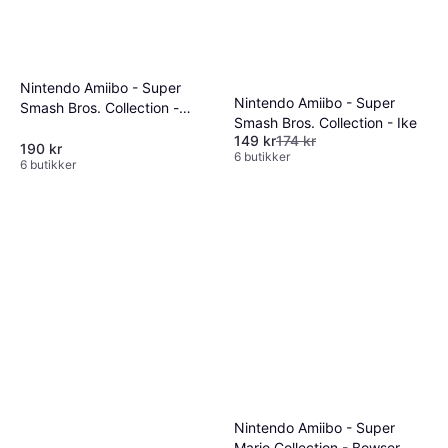
Nintendo Amiibo - Super
Nintendo Amiibo - Super
Smash Bros. Collection -
Smash Bros. Collection - Ike
Mega Man
149 kr
174 kr
190 kr
6 butikker
6 butikker
Nintendo Amiibo - Super
Mario Collection - Bowser