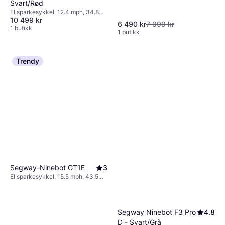
Svart/Rød
El sparkesykkel, 12.4 mph, 34.8
10 499 kr
miles Rekkevidde
6 490 kr
7 999 kr
1 butikk
1 butikk
Trendy
Segway-Ninebot GT1E
3
El sparkesykkel, 15.5 mph, 43.5
miles Rekkevidde
Segway Ninebot F3 Pro
4.8
D - Svart/Grå