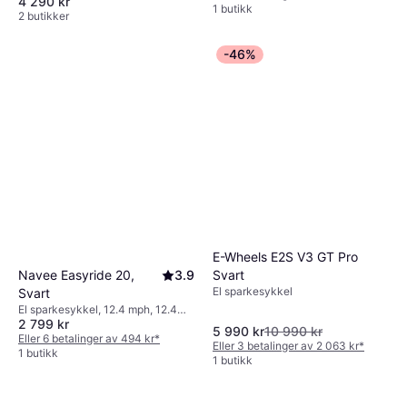
4 290 kr
1 butikk
2 butikker
-46%
E-Wheels E2S V3 GT Pro
Svart
Navee Easyride 20,
3.9
El sparkesykkel
Svart
El sparkesykkel, 12.4 mph, 12.4
2 799 kr
miles Rekkevidde
5 990 kr
10 990 kr
Eller 6 betalinger av 494 kr
*
Eller 3 betalinger av 2 063 kr
*
1 butikk
1 butikk