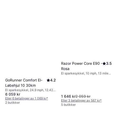
Razor Power Core E90 -
3.5
Rosa
El sparkesykkel, 10 mph, 13 miles
Rekkevidde
GoRunner Comfort El-
4.2
Løbehjul 10 30km
El sparkesykkel, 24.9 mph, 12.427
6 059 kr
miles Rekkevidde
1 646 kr
2 059 kr
Eller 6 betalinger av 1 069 kr
*
Eller 3 betalinger av 567 kr
*
2 butikker
5 butikker