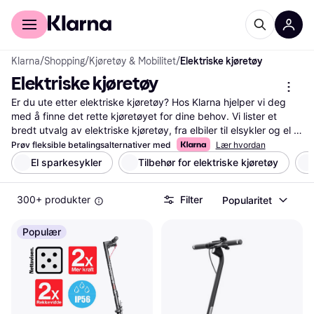
For kunder
For bedrifter
Klarna
/
Shopping
/
Kjøretøy & Mobilitet
/
Elektriske kjøretøy
Elektriske kjøretøy
Er du ute etter elektriske kjøretøy? Hos Klarna hjelper vi deg 
med å finne det rette kjøretøyet for dine behov. Vi lister et 
bredt utvalg av elektriske kjøretøy, fra elbiler til elsykler og el 
sparkesykler. Med våre nyttige filter kan du enkelt sortere etter 
Prøv fleksible betalingsalternativer med
Lær hvordan
pris, rekkevidde eller merke. Dette gjør det lettere for deg å 
El sparkesykler
Tilbehør for elektriske kjøretøy
finne det som passer dine ønsker og budsjett. Du kan også lese 
brukeranmeldelser for å få innsikt i andres erfaringer med 
300+ produkter
Filter
Popularitet
produktene. Vi sørger for at du har all informasjonen du trenger 
for å ta den rette beslutningen. Klarna gir deg muligheten til å 
sammenligne priser fra flere forhandlere, slik at du alltid finner 
Populær
de beste tilbudene. Begynn her for å finne ditt neste elektriske 
kjøretøy og opplev en grønnere måte å reise på!
Les mer om elektriske kjøretøy her