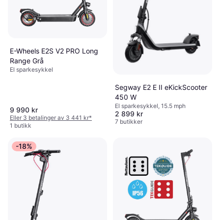
E-Wheels E2S V2 PRO Long
Range Grå
El sparkesykkel
Segway E2 E II eKickScooter
450 W
El sparkesykkel, 15.5 mph
9 990 kr
2 899 kr
Eller 3 betalinger av 3 441 kr
*
7 butikker
1 butikk
-18%