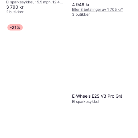
El sparkesykkel, 15.5 mph, 12.4
4 948 kr
3 790 kr
miles Rekkevidde
Eller 3 betalinger av 1 705 kr
*
2 butikker
3 butikker
-21%
E-Wheels E2S V3 Pro Grå
El sparkesykkel