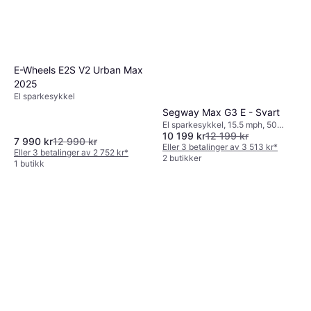
sammenligne
driftskostnader
for ulike
modeller for å finne den beste investeringen
for deg.
E-Wheels E2S V2 Urban Max
2025
El sparkesykkel
Segway Max G3 E - Svart
El sparkesykkel, 15.5 mph, 50
10 199 kr
12 199 kr
miles Rekkevidde
7 990 kr
12 990 kr
Eller 3 betalinger av 3 513 kr
*
Eller 3 betalinger av 2 752 kr
*
2 butikker
1 butikk