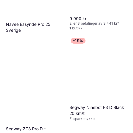
9 990 kr
Eller 3 betalinger av 3 441 kr
*
Navee Easyride Pro 25
1 butikk
Sverige
El sparkesykkel, 12.4 mph, 15.5
2 899 kr
3 649 kr
-19%
miles Rekkevidde
Eller 6 betalinger av 512 kr
*
2 butikker
Segway Ninebot F3 D Black
20 km/t
El sparkesykkel
Segway ZT3 Pro D -