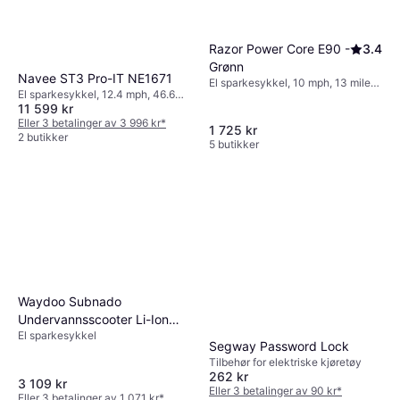
Razor Power Core E90 -
3.4
Grønn
Navee ST3 Pro-IT NE1671
El sparkesykkel, 10 mph, 13 miles
El sparkesykkel, 12.4 mph, 46.6
Rekkevidde
11 599 kr
miles Rekkevidde
Eller 3 betalinger av 3 996 kr
*
1 725 kr
2 butikker
5 butikker
Waydoo Subnado
Undervannsscooter Li-Ion
El sparkesykkel
25.2V
Segway Password Lock
Tilbehør for elektriske kjøretøy
262 kr
3 109 kr
Eller 3 betalinger av 90 kr
*
Eller 3 betalinger av 1 071 kr
*