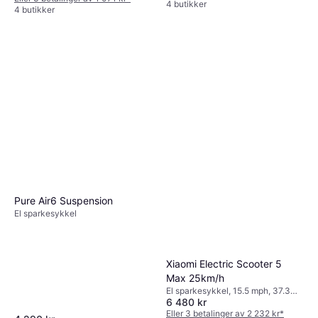
4 butikker
4 butikker
Pure Air6 Suspension
El sparkesykkel
Xiaomi Electric Scooter 5
Max 25km/h
El sparkesykkel, 15.5 mph, 37.3
6 480 kr
miles Rekkevidde
Eller 3 betalinger av 2 232 kr
*