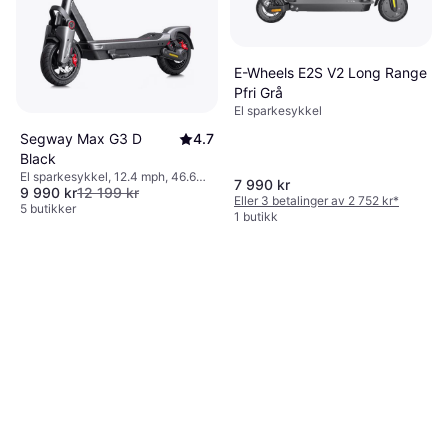
E-Wheels E2S V2 Long Range
Pfri Grå
El sparkesykkel
Segway Max G3 D
4.7
Black
El sparkesykkel, 12.4 mph, 46.6
7 990 kr
9 990 kr
12 199 kr
miles Rekkevidde
Eller 3 betalinger av 2 752 kr
*
5 butikker
1 butikk