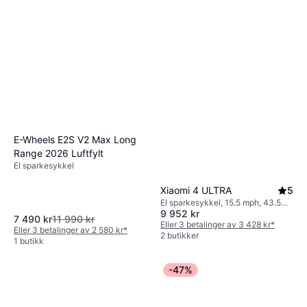
E-Wheels E2S V2 Max Long
Range 2026 Luftfylt
El sparkesykkel
Xiaomi 4 ULTRA
5
El sparkesykkel, 15.5 mph, 43.5
9 952 kr
miles Rekkevidde
7 490 kr
11 990 kr
Eller 3 betalinger av 3 428 kr
*
Eller 3 betalinger av 2 580 kr
*
2 butikker
1 butikk
-47%