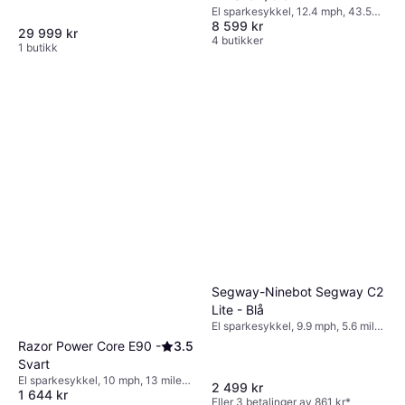
El sparkesykkel, 12.4 mph, 43.5
8 599 kr
miles Rekkevidde
29 999 kr
4 butikker
1 butikk
Segway-Ninebot Segway C2
Lite - Blå
El sparkesykkel, 9.9 mph, 5.6 miles
Rekkevidde
Razor Power Core E90 -
3.5
Svart
El sparkesykkel, 10 mph, 13 miles
2 499 kr
1 644 kr
Rekkevidde
Eller 3 betalinger av 861 kr
*