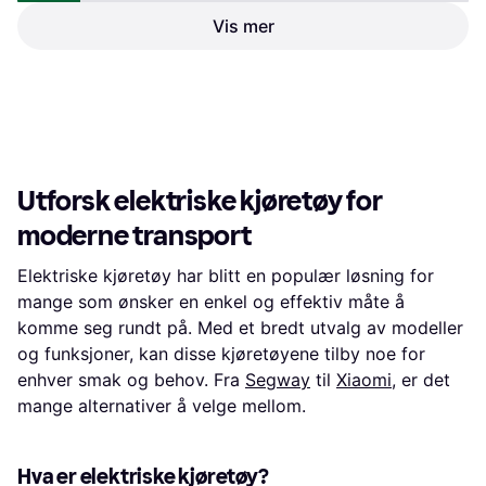
Vis mer
Pure Electric Advance
5
Neoglint 60/70-6.5 Elektrisk
Flex 2023
Scooter Massivt Dekk
El sparkesykkel, 15.5 mph, 24.8
11 139 kr
Tilbehør for elektriske kjøretøy
miles Rekkevidde
Eller 3 betalinger av 3 837 kr
*
217 kr
2 butikker
1 butikk
1
2
3
...
6
...
8
Utforsk elektriske kjøretøy for
moderne transport
Elektriske kjøretøy har blitt en populær løsning for
mange som ønsker en enkel og effektiv måte å
komme seg rundt på. Med et bredt utvalg av modeller
og funksjoner, kan disse kjøretøyene tilby noe for
enhver smak og behov. Fra
Segway
til
Xiaomi
, er det
mange alternativer å velge mellom.
Hva er elektriske kjøretøy?