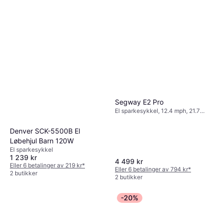
Segway E2 Pro
El sparkesykkel, 12.4 mph, 21.7
miles Rekkevidde
Denver SCK-5500B El
Løbehjul Barn 120W
El sparkesykkel
1 239 kr
4 499 kr
Eller 6 betalinger av 219 kr
*
Eller 6 betalinger av 794 kr
*
2 butikker
2 butikker
-20%