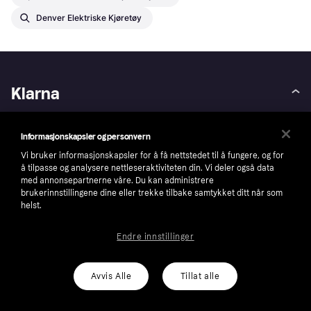
Denver Elektriske Kjøretøy
Klarna
Om oss
Prisguiden er nå Klarna
Informasjonskapsler og personvern
Careers
Tilgjengelighet
Vi bruker informasjonskapsler for å få nettstedet til å fungere, og for
Villkår
Auto-Track
å tilpasse og analysere nettleseraktiviteten din. Vi deler også data
med annonsepartnerne våre. Du kan administrere
Presseinformasjon
Kontakt
brukerinnstillingene dine eller trekke tilbake samtykket ditt når som
Personvern
Kontaktinformasjon for
helst.
myndigheter
Sikkerhet
Eierstyring og selskapsledelse
Endre innstillinger
Bærekraft
Investor relations
Wikipink
Avvis Alle
Tillat alle
Privat