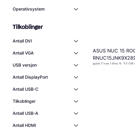
Operativsystem
Tilkoblinger
Antall DVI
ASUS NUC 15 RO
Antall VGA
RNUC15JNK9X289
Intel Core Ultra 9, 32 G
1TB
USB versjon
RTX 5070 Ti
28 936 kr
Eller 3 betalinger av 9 9
Antall DisplayPort
8 butikker
Antall USB-C
Tilkoblinger
Antall USB-A
Antall HDMI