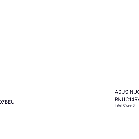
ASUS NUC
RNUC14RV
407BEU
Intel Core 3
PC
else