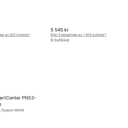
5 545 kr
nger av 621 kr/mnd.
*
Eller 3 betalinger av 1 910 kr/mnd.
*
8 butikker
ertCenter PN53-
D
, Radeon 660M