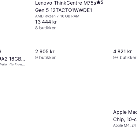
5
Lenovo ThinkCentre M75s
Gen 5 12TACTO1WWDE1
AMD Ryzen 7, 16 GB RAM
13 444 kr
8 butikker
G
2 905 kr
4 821 kr
9 butikker
9+ butikker
A2 16GB
B RAM, GeForce
68 kr/mnd.
*
Apple Mac
Chip, 10-
Apple M4, 2
core GPU,
Memory, 