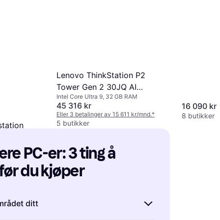
Storage
Lenovo ThinkStation P2
Tower Gen 2 30JQ AI
Intel Core Ultra 9, 32 GB RAM
Workstation
45 316 kr
16 090 kr
Eller 3 betalinger av 15 611 kr/mnd.
*
8 butikker
5 butikker
station
tra 9 285
re PC-er: 3 ting å 
309 kr/mnd.
*
før du kjøper
rådet ditt