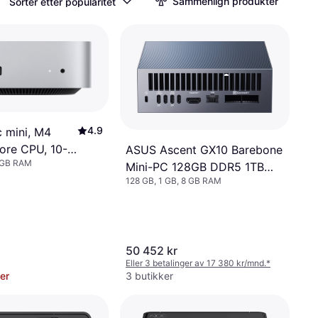
Sammenlign produkter
Sorter etter popularitet
4.9
 mini, M4
core CPU, 10-
ASUS Ascent GX10 Barebone
 GB RAM
 16GB Unified
Mini-PC 128GB DDR5 1TB
128 GB, 1 GB, 8 GB RAM
256GB SSD
SSD
50 452 kr
Eller 3 betalinger av 17 380 kr/mnd.
*
er
3 butikker