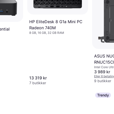
HP EliteDesk 8 G1a Mini PC
Radeon 740M
ntial
8 GB, 16 GB, 32 GB RAM
ASUS NUC 
RNUC15C
Intel Core Ultr
Core i3, AMD R
3 989 kr
Intel Core 3, 
Eller 6 betali
13 319 kr
GB, 8 GB, 2 G
9 butikker
7 butikker
GB RAM
Trendy