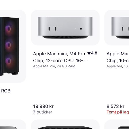
4.8
Apple Mac mini, M4 Pro
Apple Mac
Chip, 12-core CPU, 16-
Chip, 10-
Apple M4 Pro, 24 GB RAM
Apple M4, 16
core GPU, 24GB Unified
core GPU,
Memory, 512GB SSD
Memory, 
Storage
Storage
7 RGB
19 990 kr
8 572 kr
7 butikker
Tomt på lag