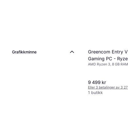
Greencom Entry 
Grafikkminne
Gaming PC - Ryze
AMD Ryzen 3, 8 GB RA
3050 | 8GB
9 499 kr
Eller 3 betalinger av 3 2
1 butikk