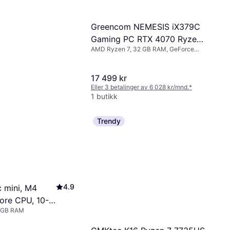
Greencom NEMESIS iX379C
Gaming PC RTX 4070 Ryzen
AMD Ryzen 7, 32 GB RAM, GeForce
7 32GB
RTX 4070
17 499 kr
Eller 3 betalinger av 6 028 kr/mnd.
*
1 butikk
Trendy
4.9
 mini, M4
core CPU, 10-
4 GB RAM
 24GB Unified
512GB SSD