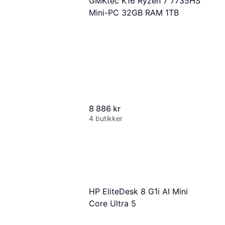
GMKtec K16 Ryzen 7 7735HS
Mini-PC 32GB RAM 1TB
8 886 kr
4 butikker
HP EliteDesk 8 G1i AI Mini
Core Ultra 5