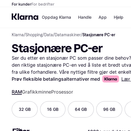
For kunder
For bedrifter
Oppdag Klarna
Handle
App
Hjelp
Klarna
/
Shopping
/
Data
/
Datamaskiner
/
Stasjonære PC-er
Betalingsm
Butikker
Stasjonære PC-er
Betalingsme
Elkjøp
Betal nå
Bookin
Betal i 3 dele
Farmasi
Ser du etter en stasjonær PC som passer dine behov? 
Betal innen 
kicks.n
den riktige stasjonære PC-en ved å liste et bredt utv
Finansiering
Norweg
fra ulike forhandlere. Våre nyttige filtre gjør det enkel
Vipps
spesifikasjoner som prosessor, lagringskapasitet eller g
Prøv fleksible betalingsalternativer med
Lær
det beste alternativet for deg. Du kan også lese bruker
Butikkovers
RAM
Grafikkminne
Prosessor
erfaringer med produktene. Vi gir deg muligheten til å
samle all informasjonen du trenger på ett sted. Start 
og oppdag hvor mye du kan spare ved å sammenligne p
32 GB
16 GB
64 GB
96 GB
beste tilbudene, slik at du får mest mulig verdi for p
Les mer om stasjonære pc-er her