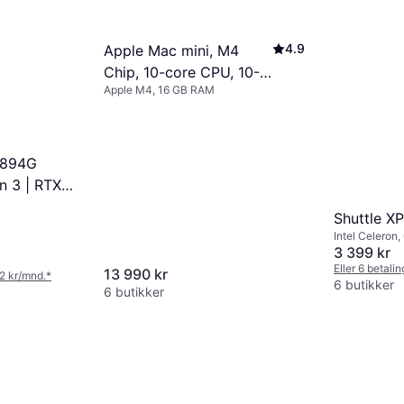
4.9
Apple Mac mini, M4
Chip, 10-core CPU, 10-
Apple M4, 16 GB RAM
core GPU, 16GB Unified
Memory, 512GB SSD
Storage
V894G
n 3 | RTX
M
Shuttle X
Intel Celeron,
Graphics
3 399 kr
Eller 6 betali
13 990 kr
72 kr/mnd.
*
6 butikker
6 butikker