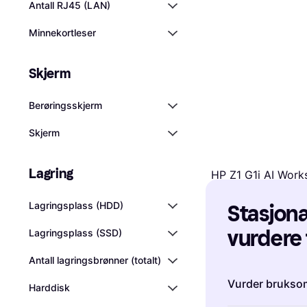
Antall RJ45 (LAN)
Minnekortleser
Skjerm
Berøringsskjerm
Skjerm
Lagring
HP Z1 G1i AI Work
Tower 1 x Core Ul
38 635 kr
Lagringsplass (HDD)
Stasjonæ
Eller 3 betalinger av 13 
5 butikker
vurdere 
Lagringsplass (SSD)
Antall lagringsbrønner (totalt)
Vurder bruksom
Harddisk