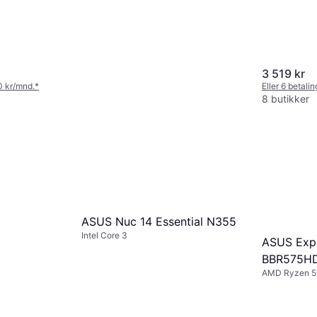
3 519 kr
80 kr/mnd.
*
Eller 6 betali
8 butikker
ASUS Nuc 14 Essential N355
Intel Core 3
ASUS Exp
BBR575H
AMD Ryzen 5