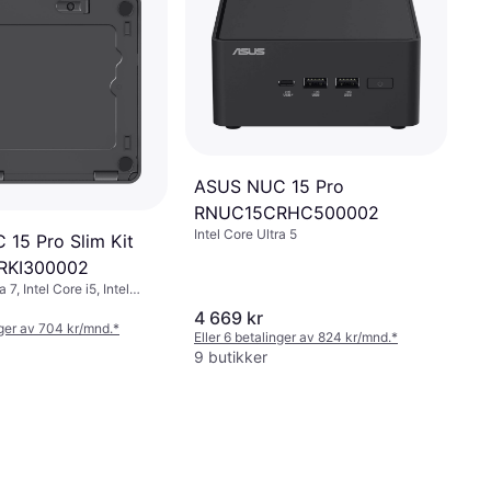
ASUS NUC 15 Pro
RNUC15CRHC500002
Intel Core Ultra 5
15 Pro Slim Kit
RKI300002
a 7, Intel Core i5, Intel
yzen 5, Intel Core i9,
4 669 kr
512 GB, 16 GB, 64 GB, 4
nger av 704 kr/mnd.
*
Eller 6 betalinger av 824 kr/mnd.
*
B, 192 GB, 96 GB, 6 GB, 1
9 butikker