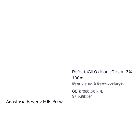
RefectoCil Oxidant Cream 3%
100ml
Øyenbryns- & Øyevippefarge,
Vitaminer
68 kr
680,00 kr/L
9+ butikker
Anastasia Beverly Hills Brow
Freeze Gel
Øyenbrynsgel
261 kr
58 000,00 kr/L
9+ butikker