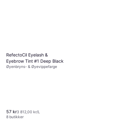
RefectoCil Eyelash &
Eyebrow Tint #1 Deep Black
Øyenbryns- & Øyevippefarge
57 kr
3 812,00 kr/L
8 butikker