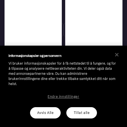
Følg
Informasjonskapsler og personvern
Vi bruker informasjonskapsler for å få nettstedet til å fungere, og for
å tilpasse og analysere nettleseraktiviteten din. Vi deler også data
med annonsepartnerne våre. Du kan administrere
brukerinnstillingene dine eller trekke tilbake samtykket ditt når som
helst.
Endre innstillinger
Copyright © 2005-2026 Klarna Bank AB (publ). Headquarters: Stockholm, Sweden. All
L'Oréal Paris Brow Artist
rights reserved. Klarna Bank AB (publ). Sveavägen 46, 111 34 Stockholm. Organization
number: 556737-0431
Skinny Definer Precision
Avvis Alle
Tillat alle
Maybelline Tattoo Brow Up
Øyenbrynspenn, Vannfast, Long-
Retractable Brow Pencil #104
Cookies
Klarna.com
To 36H Pencil Deep Brown 7
119 kr
lasting
Chatain
Øyenbrynspenn, Vannfast
9+ butikker