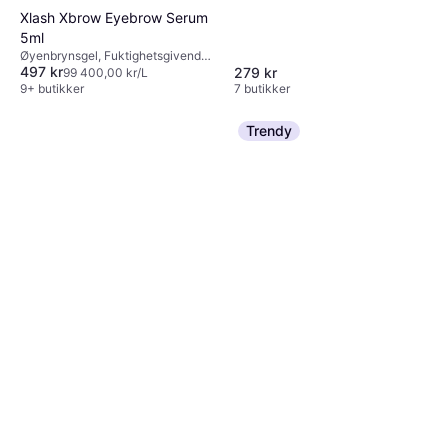
Xlash Xbrow Eyebrow Serum
5ml
Øyenbrynsgel, Fuktighetsgivende,
497 kr
Oljefri
279 kr
99 400,00 kr/L
9+ butikker
7 butikker
Trendy