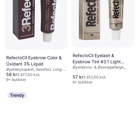
Maybelline Superlock Brow
Glue 8 g
Øyenbrynsgel, Ikke-komedogen,
117 kr
Vannfast, Dermatologisk testet,
Long-lasting
9+ butikker
RefectoCil Eyelash &
RefectoCil Eyebrow Color &
Eyebrow Tint #3.1 Light
Oxidant 3% Liquid
Øyenbryns- & Øyevippefarge,
Brown
Øyenbrynspenn, Vannfast, Long-
Long-lasting
58 kr
lasting, Oljefri
3 877,00 kr/L
57 kr
3 812,00 kr/L
9+ butikker
9+ butikker
Trendy