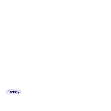
9+ butikker
Trendy