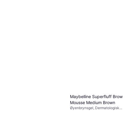
Øyenbrynspenn
Espresso 1ml
163 kr
9+ butikker
Maybelline Superfluff Brow
Mousse Medium Brown
Øyenbrynsgel, Dermatologisk
testet