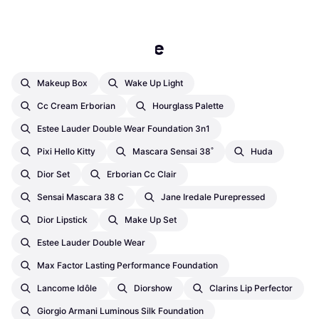
Populære søk i Øyenbrynsprodukter
Makeup Box
Wake Up Light
Cc Cream Erborian
Hourglass Palette
Estee Lauder Double Wear Foundation 3n1
Pixi Hello Kitty
Mascara Sensai 38˚
Huda
Dior Set
Erborian Cc Clair
Sensai Mascara 38 C
Jane Iredale Purepressed
Dior Lipstick
Make Up Set
Estee Lauder Double Wear
Max Factor Lasting Performance Foundation
Lancome Idôle
Diorshow
Clarins Lip Perfector
Giorgio Armani Luminous Silk Foundation