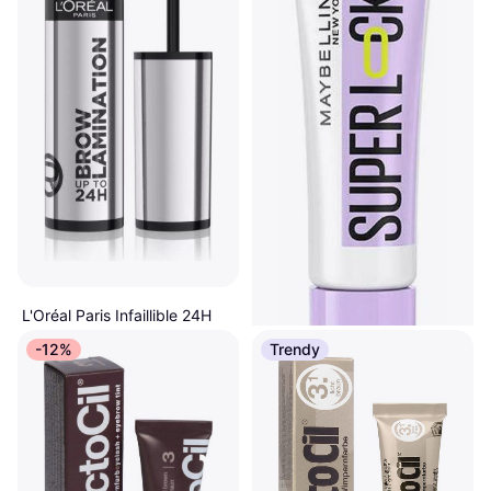
L'Oréal Paris Infaillible 24H
Brow Lamination Transparent
-12%
Trendy
Øyenbrynsgel, Long-lasting
152 kr
25 333,00 kr/L
9+ butikker