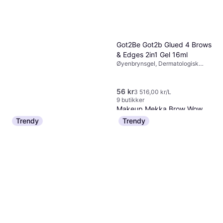
Got2Be Got2b Glued 4 Brows
& Edges 2in1 Gel 16ml
Øyenbrynsgel, Dermatologisk
testet
Maybelline New York Express
56 kr
3 516,00 kr/L
Brow Ultra Slim 1.5 mm Tip
9 butikker
Øyenbrynspenn
Makeup Mekka Brow Wow
59 kr
Pencil Ash Blonde
Trendy
Trendy
9+ butikker
Øyenbrynspenn, Long-lasting
159 kr
Eller 3 betalinger av 55 kr
*
1 butikk