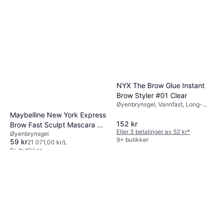
Lumene Brow Care Fixing Gel
Transparent
Øyenbrynsgel, Long-lasting
107 kr
21 480,00 kr/L
9+ butikker
NYX The Brow Glue Instant
Brow Styler #01 Clear
Øyenbrynsgel, Vannfast, Long-
lasting
Maybelline New York Express
152 kr
Brow Fast Sculpt Mascara 04
Eller 3 betalinger av 52 kr
*
Øyenbrynsgel
Medium Brown
9+ butikker
59 kr
21 071,00 kr/L
9+ butikker
NYX Micro Brow Pencil
Brunette MBP06
Øyenbrynspenn
134 kr