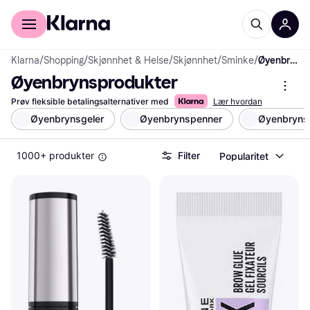
For kunder
For bedrifter
Klarna
/
Shopping
/
Skjønnhet & Helse
/
Skjønnhet
/
Sminke
/
Øyenbrynsprodukter
Øyenbrynsprodukter
Prøv fleksible betalingsalternativer med
Lær hvordan
Øyenbrynsgeler
Øyenbrynspenner
Øyenbryns-
1000+ produkter
Filter
Popularitet