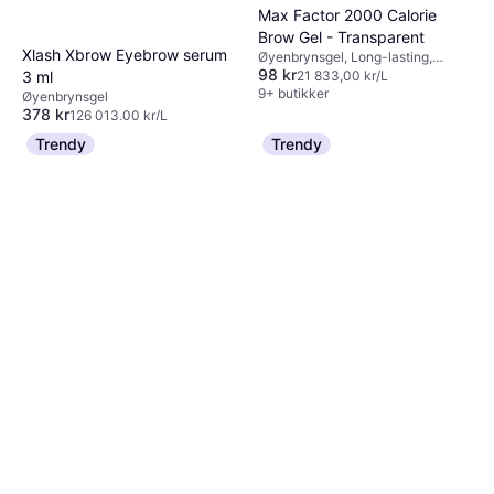
Max Factor 2000 Calorie
Brow Gel - Transparent
Xlash Xbrow Eyebrow serum
Øyenbrynsgel, Long-lasting,
98 kr
Vannfast
3 ml
21 833,00 kr/L
9+ butikker
Øyenbrynsgel
378 kr
126 013,00 kr/L
9+ butikker
Trendy
Trendy
Isadora The Brow Powder
Pen Shapes Defines Fills 04
Øyenbrynspenn, Parfymefri
Light Brown