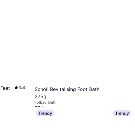
118 kr
9+ butikker
4.8
 Feet
Scholl Revitalising Foot Bath
275g
Fotbad, Duft
78 kr
Trendy
Trendy
9+ butikker
Weleda Fo
106 kr
1 413
9+ butikker