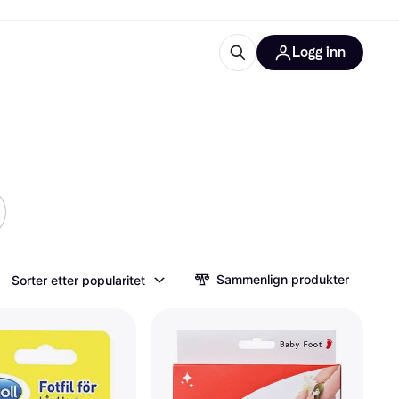
Logg inn
informasjon
utstyr
r Klarna?
tegorier
Sammenlign produkter
Sorter etter popularitet