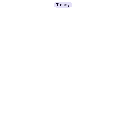
Trendy
0 kr/L