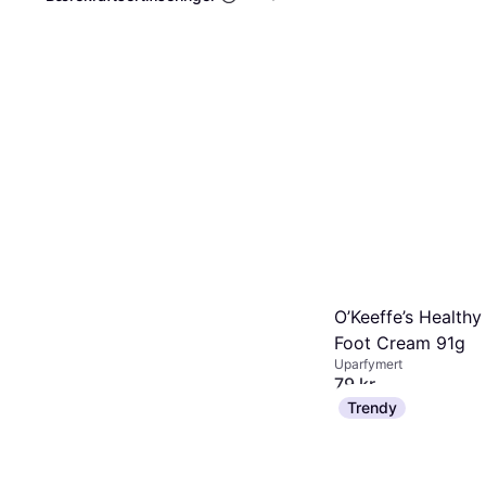
O’Keeffe’s Healthy
Foot Cream 91g
Uparfymert
79 kr
9+ butikker
Trendy