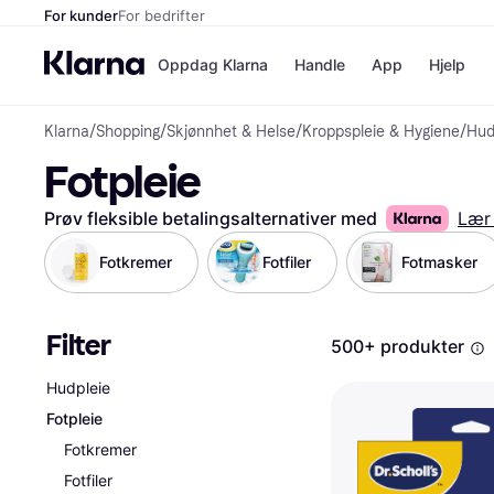
For kunder
For bedrifter
Oppdag Klarna
Handle
App
Hjelp
Klarna
/
Shopping
/
Skjønnhet & Helse
/
Kroppspleie & Hygiene
/
Hud
Betalingsm
Butikker
Fotpleie
Betalingsme
Elkjøp
Betal nå
Bookin
Betal i 3 dele
Farmasi
Prøv fleksible betalingsalternativer med
Lær
Betal innen 
kicks.n
Finansiering
Norweg
Fotkremer
Fotfiler
Fotmasker
Vipps
Filter
Butikkovers
500+ produkter
Hudpleie
Fotpleie
Fotkremer
Fotfiler