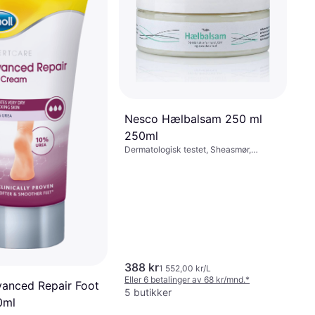
Nesco Hælbalsam 250 ml
250ml
t File for Hard Skin
Dermatologisk testet, Sheasmør,
Vitaminer
tt produkt
388 kr
1 552,00 kr/L
Eller 6 betalinger av 68 kr/mnd.
*
vanced Repair Foot
5 butikker
0ml