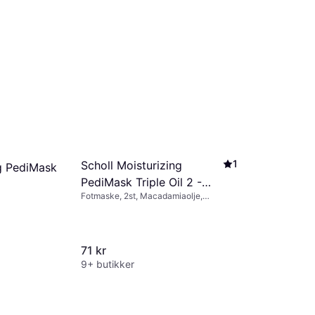
1
Scholl Moisturizing
ng PediMask
PediMask Triple Oil 2 -
Fotmaske, 2st, Macadamiaolje,
pack
Niacinamid, Aloe vera, Sheasmør,
Jojobaolje
71 kr
9+ butikker