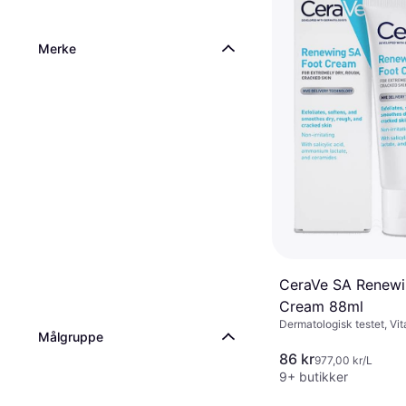
Merke
CeraVe SA Renewi
Cream 88ml
Dermatologisk testet, Vit
Målgruppe
Salisylsyre, Hyaluronsyr
Niacinamid
86 kr
977,00 kr/L
9+ butikker