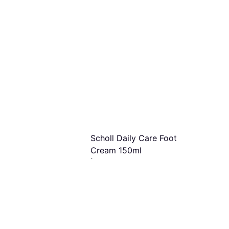
Scholl Daily Care Foot
Cream 150ml
Dermatologisk testet, Vitaminer
115 kr
767,00 kr/L
9+ butikker
 Healthy Feet Foot
g