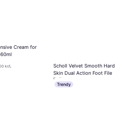
ensive Cream for
 60ml
Scholl Velvet Smooth Hard
00 kr/L
Skin Dual Action Foot File
Fotfil
82 kr
Trendy
9+ butikker