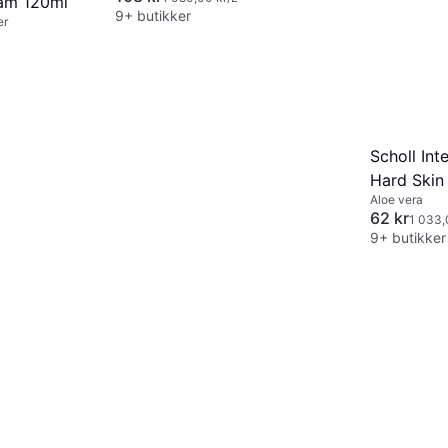
am 120ml
9+ butikker
er
Scholl Int
Hard Skin
Aloe vera
62 kr
1 033,
9+ butikker