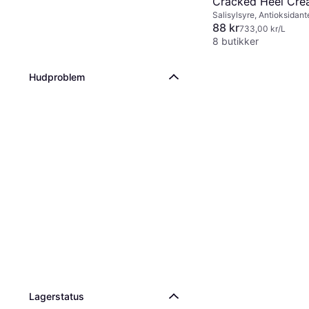
Cracked Heel Cre
Salisylsyre, Antioksidant
88 kr
733,00 kr/L
8 butikker
Hudproblem
Lagerstatus