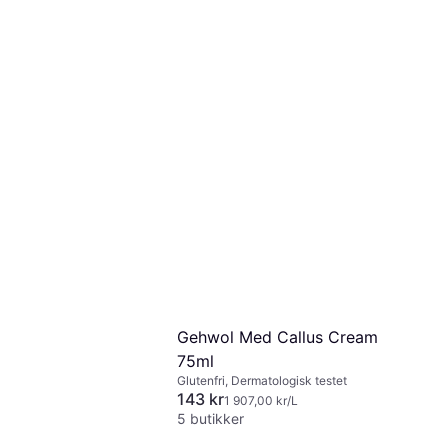
Sheasmør
63 kr
840,00 kr/L
9+ butikker
Gehwol Med Callus Cream
75ml
Glutenfri, Dermatologisk testet
143 kr
1 907,00 kr/L
5 butikker