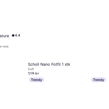
4.4
sture
e vera
Scholl Nano Fotfil 1 stk
Duft
119 kr
9+ butikker
Trendy
Trendy
O’Keeffe’s
Cream 85
Uparfymert