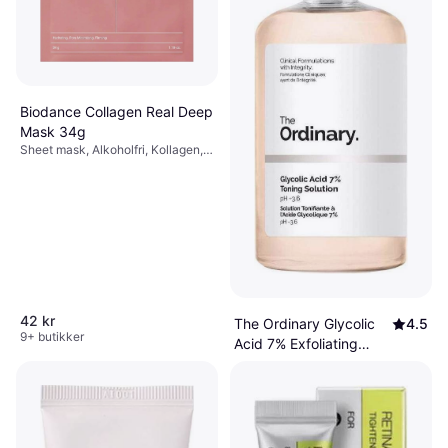
Biodance Collagen Real Deep
Mask 34g
Sheet mask, Alkoholfri, Kollagen,
Hyaluronsyre, Niacinamid
42 kr
The Ordinary Glycolic
4.5
9+ butikker
Acid 7% Exfoliating
Ansiktsvann, Inneholder ikke
Toner 240ml
109 kr
mineralolje, Alkoholfri, Glutenfri,
454,00 kr/L
Parabenfri, Aloe vera, AHA-syre,
9+ butikker
Glykolsyre, Antioksidanter