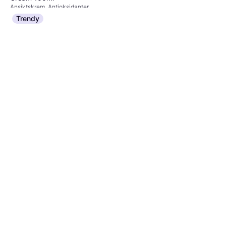
Ansiktskrem, Antioksidanter
172 kr
1 720,00 kr/L
Trendy
9+ butikker