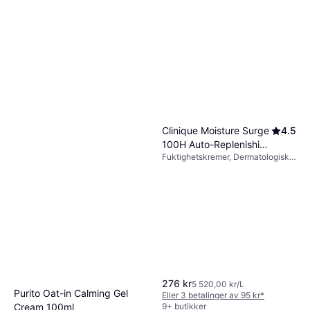
9+ butikker
TIRTIR Milk Skin Toner 150ml
Clinique Moisture Surge
4.5
Ansiktsvann, Parabenfri,
100H Auto-Replenishing
179 kr
Alkoholfri, Inneholder ikke
1 193,00 kr/L
Fuktighetskremer, Dermatologisk
Hydrator 50ml
mineralolje, Ceramider,
9+ butikker
testet, Alkoholfri, Parabenfri,
Niacinamid, Antioksidanter
Vitamin C, Vitamin E, Peptider,
Aloe vera, Antioksidanter,
Hyaluronsyre
276 kr
5 520,00 kr/L
Purito Oat-in Calming Gel
Eller 3 betalinger av 95 kr
*
9+ butikker
Cream 100ml