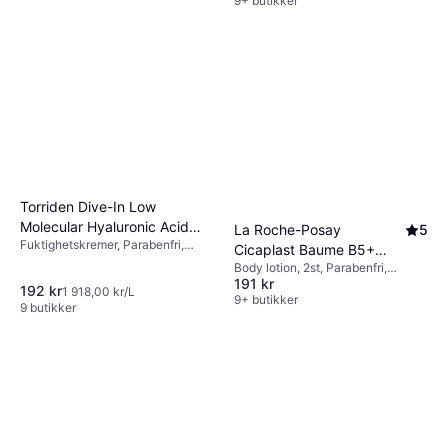
9+ butikker
Dr. Althea 345 Relief
4.6
Cream 50ml
Ansiktskrem, Parabenfri,
226 kr
Alkoholfri, Vitamin B,
4 519,00 kr/L
Hyaluronsyre, Antioksidanter,
9+ butikker
Ceramider, Niacinamid
Torriden Dive-In Low
Molecular Hyaluronic Acid
La Roche-Posay
5
Fuktighetskremer, Parabenfri,
Soothing Cream 100ml
Cicaplast Baume B5+
Alkoholfri, Inneholder ikke
Body lotion, 2st, Parabenfri,
100ml
mineralolje, Hyaluronsyre
191 kr
Dermatologisk testet, Vitamin B,
192 kr
1 918,00 kr/L
Sheasmør, Glycerin, Vitaminer
9+ butikker
9 butikker