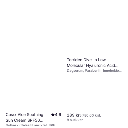
Torriden Dive-In Low
Molecular Hyaluronic Acid
Dagserum, Parabenfri, Inneholder
Serum 50ml
ikke mineralolje, Hyaluronsyre,
Antioksidanter
Cosrx Aloe Soothing
4.6
289 kr
5 780,00 kr/L
Sun Cream SPF50
8 butikker
Solbeskyttelse til ansiktet, SPF,
PA+++ 50ml