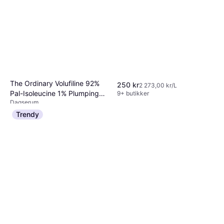
The Ordinary Volufiline 92%
250 kr
2 273,00 kr/L
Pal-Isoleucine 1% Plumping
9+ butikker
Dagserum
Serum 15 ml
259 kr
17 267,00 kr/L
Trendy
Eller 6 betalinger av 46 kr
*
9+ butikker