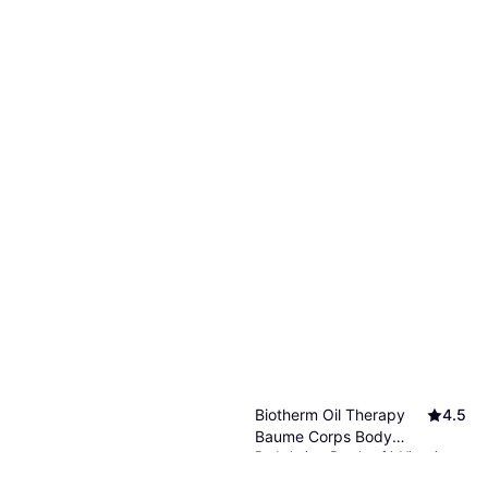
Biotherm Oil Therapy
4.5
Baume Corps Body
Body lotion, Parabenfri, Vitaminer,
Lotion 400ml
238 kr
Antioksidanter
595,00 kr/L