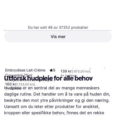
Du har sett 48 av 37352 produkter
Vis mer
CeraVe Facial Moisturising
5
Lotion SPF30 52ml
1
2
3
...
391
...
779
Solkrem, Dermatologisk testet,
Embryolisse Lait-Crème
5
139 kr
SPF, UVB-beskyttelse, Ikke-
2 673,00 kr/L
Concentré 75ml
komedogen, UVA-beskyttelse,
9+ butikker
Utforsk hudpleie for alle behov
Glycerin, Niacinamid, Ceramider,
Fuktighetskremer, Dermatologisk
Hyaluronsyre
160 kr
testet, Vitaminer, Aloe vera,
2 133,00 kr/L
Hudpleie er en sentral del av mange menneskers
Sheasmør
9+ butikker
daglige rutine. Det handler om å ta vare på huden din,
beskytte den mot ytre påvirkninger og gi den næring.
Uansett om du leter etter produkter for ansiktet,
kroppen eller spesifikke behov, finnes det en rekke