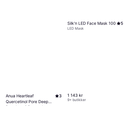
Silk'n LED Face Mask 100
5
LED Mask
1 143 kr
Anua Heartleaf
3
9+ butikker
Quercetinol Pore Deep
Rensekrem & Rensegel,
Cleansing Foam 150ml
121 kr
Parabenfri, BHA-syre,
807,00 kr/L
Hyaluronsyre, Salisylsyre
9+ butikker