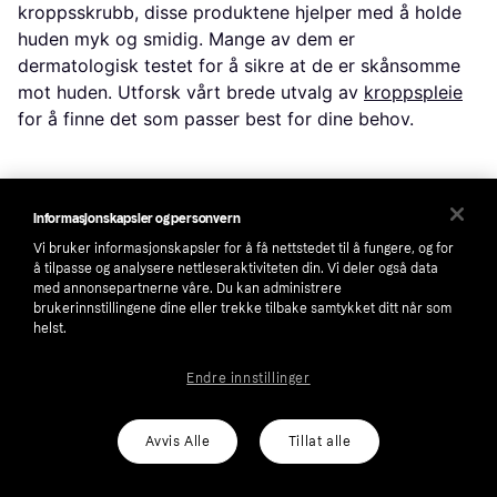
kroppsskrubb, disse produktene hjelper med å holde
huden myk og smidig. Mange av dem er
dermatologisk testet for å sikre at de er skånsomme
mot huden. Utforsk vårt brede utvalg av
kroppspleie
for å finne det som passer best for dine behov.
Fotpleie for myke føtter
Informasjonskapsler og personvern
Fotpleie er ofte oversett, men like viktig som annen
Vi bruker informasjonskapsler for å få nettstedet til å fungere, og for
hudpleie. Produkter som fotkremer og skrubber kan
å tilpasse og analysere nettleseraktiviteten din. Vi deler også data
hjelpe med å holde føttene myke og fri for hard hud.
med annonsepartnerne våre. Du kan administrere
Regelmessig pleie kan forhindre problemer som tørre
brukerinnstillingene dine eller trekke tilbake samtykket ditt når som
helst.
og sprukne hæler. Se vårt utvalg av
fotpleie
for å
finne produkter som passer dine føtter.
Endre innstillinger
Bruk Klarna for å sammenligne priser og produkter, og
finn det riktige valget for din hudpleierutine.
Avvis Alle
Tillat alle