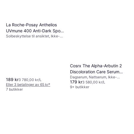
La Roche-Posay Anthelios
UVmune 400 Anti-Dark Spots
Solbeskyttelse til ansiktet, Ikke-
Facial Fluid SPF50+ PA++++
komedogen, UVA-beskyttelse,
50ml
SPF, Dermatologisk testet, UVB-
beskyttelse, Vannbestandig
Cosrx The Alpha-Arbutin 2
Discoloration Care Serum
Dagserum, Nattserum, Ikke-
50ml
189 kr
3 780,00 kr/L
179 kr
komedogen, Hyaluronsyre,
3 580,00 kr/L
Eller 3 betalinger av 65 kr
*
Niacinamid
9+ butikker
7 butikker