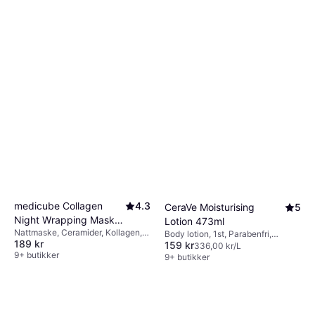
medicube Collagen
4.3
CeraVe Moisturising
5
Night Wrapping Mask
Lotion 473ml
Nattmaske, Ceramider, Kollagen,
75ml
Body lotion, 1st, Parabenfri,
189 kr
Hyaluronsyre
159 kr
Glutenfri, Dermatologisk testet,
336,00 kr/L
9+ butikker
Ikke-komedogen, Inneholder ikke
9+ butikker
mineralolje, Duft, Ceramider,
Hyaluronsyre