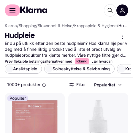
For kunder
For bedrifter
Klarna
/
Shopping
/
Skjønnhet & Helse
/
Kroppspleie & Hygiene
/
Hudpleie
Hudpleie
Er du på utkikk etter den beste hudpleien? Hos Klarna hjelper vi 
deg med å finne riktig produkt ved å liste et bredt utvalg av 
hudpleieprodukter fra kjente merker. Våre nyttige filtre gjør det 
enkelt for deg å sortere etter hudtype, ingredienser eller pris, 
Prøv fleksible betalingsalternativer med
Lær hvordan
slik at du raskt kan finne det som passer dine behov. Du kan 
Ansiktspleie
Solbeskyttelse & Selvbruning
Kro
også lese brukeranmeldelser for å få innsikt i andres erfaringer 
med produktene. Dette gir deg et godt grunnlag for å ta den 
1000+ produkter
Filter
Popularitet
rette avgjørelsen. Uansett om du er ute etter en 
fuktighetskrem, serum eller ansiktsmaske, kan du enkelt 
sammenligne priser og funksjoner for å sikre at du får mest 
Populær
mulig for pengene. La oss guide deg til de beste tilbudene og 
produktene som passer deg. Start her for å finne din neste 
favoritt innen hudpleie!
Les mer om hudpleie her