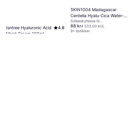
SKIN1004 Madagascar
Centella Hyalu-Cica Water-Fit
Solbeskyttelse til
Sun Serum SPF50+ PA++++
68 kr
ansiktet,Reisepakning, SPF,
4 533,00 kr/L
Isntree Hyaluronic Acid
4.6
15ml
Hyaluronsyre, Niacinamid
9+ butikker
Moist Cream 100ml
Ansiktskrem, Alkoholfri,
170 kr
Parabenfri, Hyaluronsyre,
1 700,00 kr/L
Antioksidanter, Sheasmør,
9+ butikker
Ceramider, Vitamin E, Squalane