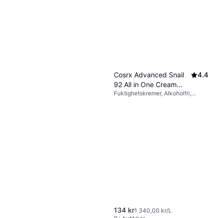
Cosrx Advanced Snail
4.4
92 All in One Cream
Fuktighetskremer, Alkoholfri,
100ml
Kollagen
134 kr
1 340,00 kr/L