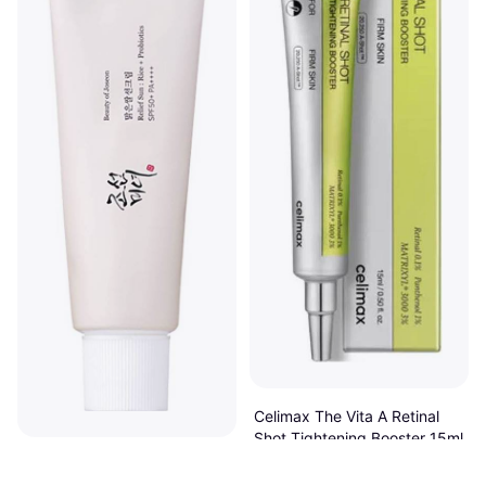
Celimax The Vita A Retinal
Shot Tightening Booster 15ml
Nattserum, Dagserum, Retinal
Beauty of Joseon Relief
4.7
133 kr
8 867,00 kr/L