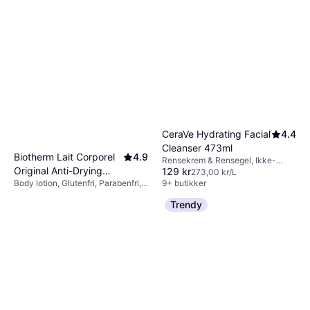
CeraVe Hydrating Facial
4.4
Cleanser 473ml
Biotherm Lait Corporel
4.9
Rensekrem & Rensegel, Ikke-
Original Anti-Drying
129 kr
komedogen, Dermatologisk testet,
273,00 kr/L
Hyaluronsyre, Ceramider
9+ butikker
Body lotion, Glutenfri, Parabenfri,
Body Milk 400ml
195 kr
Duft, Antioksidanter, Vitamin E
488,00 kr/L
Trendy
9+ butikker