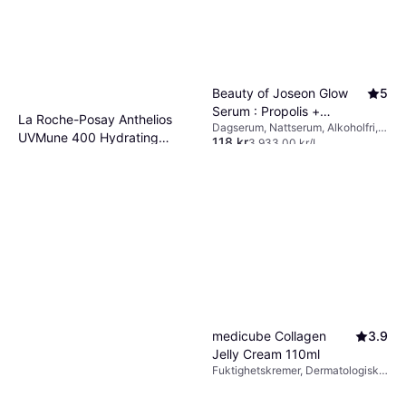
Beauty of Joseon Glow
5
Serum : Propolis +
La Roche-Posay Anthelios
Dagserum, Nattserum, Alkoholfri,
Niacinamide 30ml
UVMune 400 Hydrating
118 kr
Inneholder ikke mineralolje,
3 933,00 kr/L
Solbeskyttelse til ansiktet, 1st,
Cream SPF50+ 50ml
Parabenfri, Hyaluronsyre,
9+ butikker
177 kr
UVB-beskyttelse, Dermatologisk
3 540,00 kr/L
Vitaminer, Antioksidanter, BHA-
testet, UVA-beskyttelse, Tonet,
9+ butikker
syre, Niacinamid
Vannbestandig, SPF
medicube Collagen
3.9
Jelly Cream 110ml
Fuktighetskremer, Dermatologisk
testet, Duft, Vitamin B, Squalane,
Niacinamid, Kollagen, Vitaminer