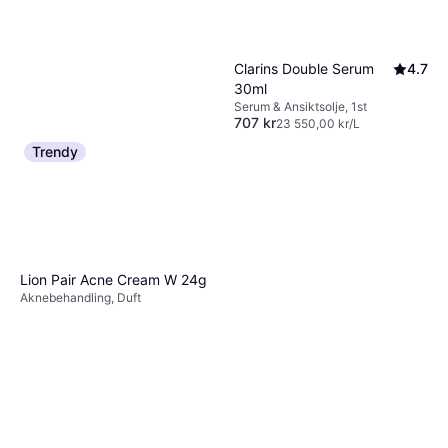
Clarins Double Serum
4.7
30ml
Serum & Ansiktsolje, 1st
707 kr
23 550,00 kr/L
9+ butikker
Trendy
Paula's Choice Skin
5
Perfecting 2% BHA Liquid
Lion Pair Acne Cream W 24g
Alkoholfri, BHA-syre,
Exfoliant 118ml
179 kr
Antioksidanter, Salisylsyre
1 517,00 kr/L
Aknebehandling, Duft
Eller 3 betalinger av 62 kr
*
3 butikker