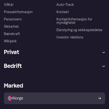
Villkår
Auto-Track
Presseinformasjon
Kontakt
Personvern
Kontaktinformasjon for
myndigheter
Sikkerhet
Eierstyring og selskapsledelse
Bærekraft
Investor relations
Wikipink
Privat
Hjelp
Kjøperbeskyttelse
Bedrift
Logg inn
Klager
Butikksupport
Developers portal
Klarna-appen
Kredittavtale
Merchant portal
Driftsstatus
Marked
Utforsk butikker
Personverninnstillinger
Selg med Klarna
Plattformer og partnere
Norge