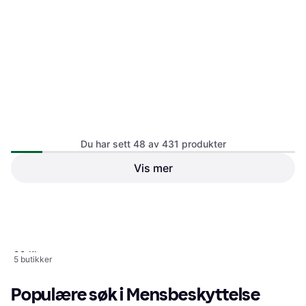
Du har sett 48 av 431 produkter
Vis mer
DeoDoc Organic Cotton
Tampons Regular 16-pack
79 kr
99 kr
JoyDivision Soft-Tampons
5 butikker
10-pack
1
2
3
...
6
...
9
99 kr
5 butikker
Populære søk i Mensbeskyttelse