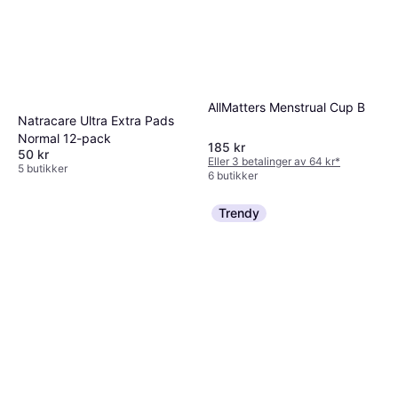
AllMatters Menstrual Cup B
Natracare Ultra Extra Pads
Normal 12-pack
185 kr
50 kr
Eller 3 betalinger av 64 kr
*
5 butikker
6 butikker
Trendy