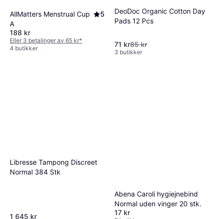
DeoDoc Organic Cotton Day
AllMatters Menstrual Cup
5
Pads 12 Pcs
A
188 kr
Eller 3 betalinger av 65 kr
*
71 kr
85 kr
4 butikker
3 butikker
Libresse Tampong Discreet
Normal 384 Stk
Abena Caroli hygiejnebind
Normal uden vinger 20 stk.
17 kr
1 645 kr