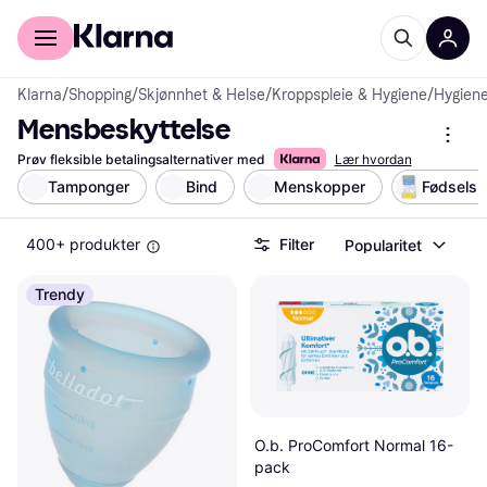
For kunder
For bedrifter
Klarna
/
Shopping
/
Skjønnhet & Helse
/
Kroppspleie & Hygiene
/
Hygiene
Mensbeskyttelse
Prøv fleksible betalingsalternativer med
Lær hvordan
Tamponger
Bind
Menskopper
Fødselsb
400+ produkter
Filter
Popularitet
Trendy
O.b. ProComfort Normal 16-
pack