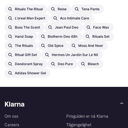
Rituals The Ritual
Reise
Tena Pants
L'oreal Men Expert
Aco Intimate Care
Boss The Scent
Jean Paul Deo
Face Wax
Hand Soap
Biotherm Deo 48h
Rituals Set
The Rituals
Old Spice
Moss And Noor
Ritual Gift Set
Hermes Un Jardin Sur Le Nil
Deodorant Spray
Deo Pure
Bleach
Adidas Shower Gel
Klarna
Om oss
Prisguiden er nå Klarna
Careers
Tilgjengelighet