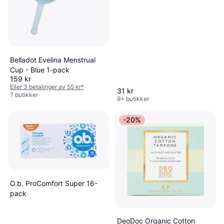
Belladot Evelina Menstrual
Cup - Blue 1-pack
159 kr
Eller 3 betalinger av 55 kr
*
31 kr
7 butikker
9+ butikker
-20%
O.b. ProComfort Super 16-
pack
DeoDoc Organic Cotton