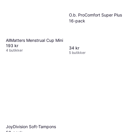
O.b. ProComfort Super Plus
16-pack
AllMatters Menstrual Cup Mini
193 kr
34 kr
4 butikker
5 butikker
JoyDivision Soft-Tampons