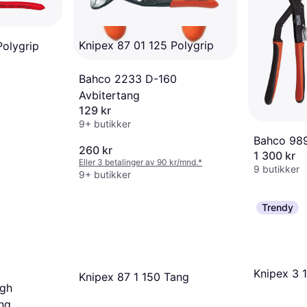
Knipex 87 01 125 Polygrip
Polygrip
Bahco 2233 D-160
Avbitertang
129 kr
9+ butikker
Bahco 989
260 kr
1 300 kr
Eller 3 betalinger av 90 kr/mnd.
*
9 butikker
9+ butikker
Trendy
Knipex 3 
Knipex 87 1 150 Tang
igh
ng