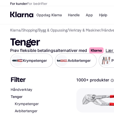
For kunder
For bedrifter
Oppdag Klarna
Handle
App
Hjelp
Klarna
/
Shopping
/
Bygg & Oppussing
/
Verktøy & Maskiner
/
Håndve
Betalingsm
Butikker
Tenger
Betalingsme
Elkjøp
Betal nå
Bookin
Betal i 3 dele
Farmasi
Prøv fleksible betalingsalternativer med
Lær
Betal innen 
kicks.n
Finansiering
Norweg
Krympetenger
Avbitertenger
P
Vipps
Filter
Butikkovers
1000+ produkter
Håndverktøy
Tenger
Krympetenger
Avbitertenger