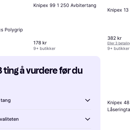
Knipex 99 1 250 Avbitertang
Knipex 13
s Polygrip
382 kr
178 kr
Eller 3 betali
9+ butikker
9+ butikker
 ting å vurdere før du 
e tang
Knipex 48
Låseringt
ge typer tenger, som
valiteten
nger, nebbtenger og avbitertenger. Hver
pesifikke bruksområde. For eksempel er