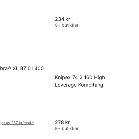
234 kr
9+ butikker
bra® XL 87 01 400
Knipex 74 2 160 High
Leverage Kombitang
278 kr
nger av 237 kr/mnd.
*
9+ butikker