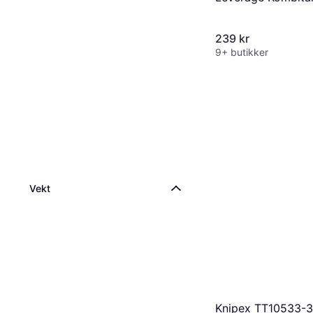
239 kr
9+ butikker
Vekt
Knipex TT10533-3