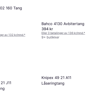
 02 160 Tang
Bahco 4130 Avbitertang
394 kr
Eller 3 betalinger av 136 kr/mnd.
*
nger av 132 kr/mnd.
*
9+ butikker
Knipex 49 21 A11
 21 J11
Låseringtang
ang