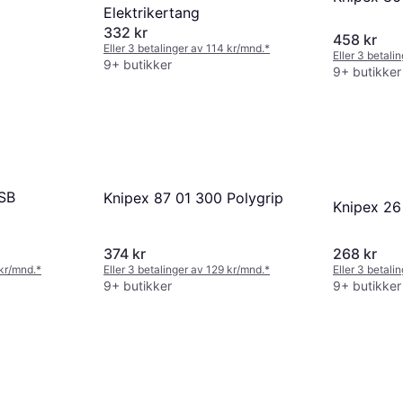
Elektrikertang
332 kr
458 kr
Eller 3 betalinger av 114 kr/mnd.
*
Eller 3 betali
9+ butikker
9+ butikker
 SB
Knipex 87 01 300 Polygrip
Knipex 26
374 kr
268 kr
 kr/mnd.
*
Eller 3 betalinger av 129 kr/mnd.
*
Eller 3 betali
9+ butikker
9+ butikker