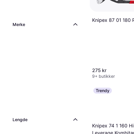
Knipex 87 01 180 
Merke
275 kr
9+ butikker
Trendy
Lengde
Knipex 74 1 160 H
Leverage Kombita