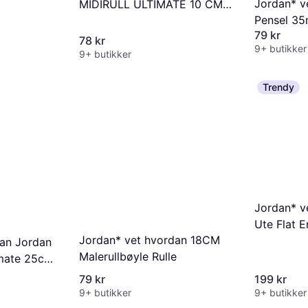
Jordan* v
MIDIRULL ULTIMATE 10 CM
Pensel 3
GLATTE UNDERLAG Rulle
79 kr
78 kr
9+ butikker
9+ butikker
Trendy
Jordan* v
Ute Flat 
Jordan* vet hvordan 18CM
Malekost
dan Jordan
Malerullbøyle Rulle
imate 25cm
79 kr
199 kr
9+ butikker
9+ butikker