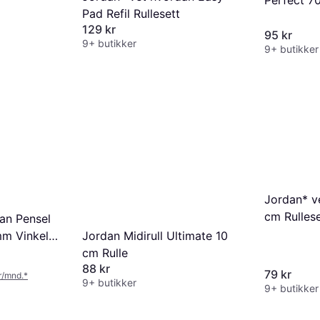
Perfect 7
Pad Refil Rullesett
129 kr
95 kr
9+ butikker
9+ butikker
Jordan* v
cm Rullese
an Pensel
mm Vinkel
Jordan Midirull Ultimate 10
cm Rulle
88 kr
79 kr
kr/mnd.
*
9+ butikker
9+ butikker