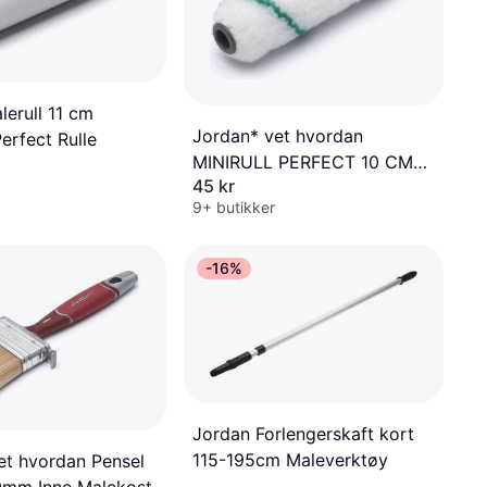
lerull 11 cm
Jordan* vet hvordan
erfect Rulle
MINIRULL PERFECT 10 CM
45 kr
JEVNE U.LA Rulle
9+ butikker
-16%
Jordan Forlengerskaft kort
115-195cm Maleverktøy
et hvordan Pensel