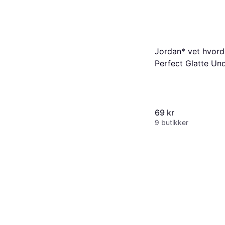
Jordan* vet hvord
Perfect Glatte Un
Rullesett
69 kr
9 butikker