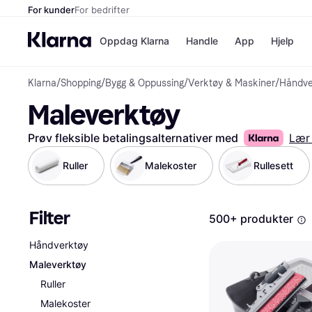
For kunder
For bedrifter
Oppdag Klarna
Handle
App
Hjelp
Klarna
/
Shopping
/
Bygg & Oppussing
/
Verktøy & Maskiner
/
Håndve
Betalingsm
Butikker
Maleverktøy
Betalingsme
Elkjøp
Betal nå
Bookin
Betal i 3 dele
Farmasi
Prøv fleksible betalingsalternativer med
Lær
Betal innen 
kicks.n
Finansiering
Norweg
Ruller
Malekoster
Rullesett
Vipps
Filter
Butikkovers
500+ produkter
Håndverktøy
Maleverktøy
Ruller
Malekoster