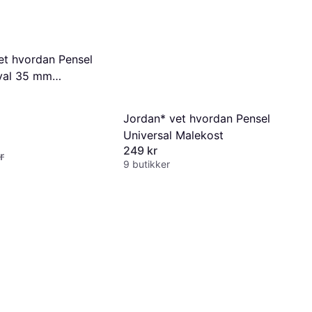
et hvordan Pensel
val 35 mm
Jordan* vet hvordan Pensel
Universal Malekost
249 kr
r
9 butikker