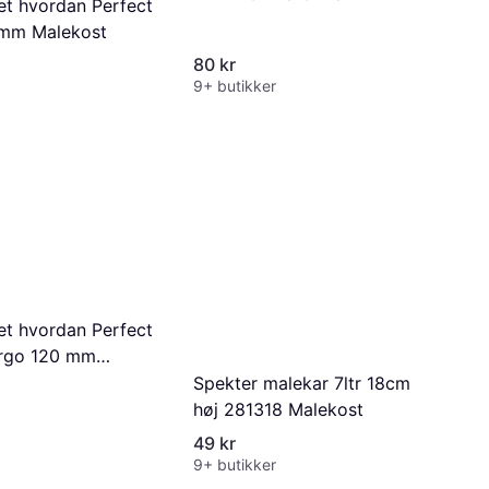
et hvordan Perfect
UNDERLAG Rulle
5mm Malekost
80 kr
9+ butikker
et hvordan Perfect
Ergo 120 mm
Spekter malekar 7ltr 18cm
høj 281318 Malekost
49 kr
9+ butikker