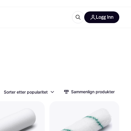
Logg inn
informasjon
utstyr
r Klarna?
tegorier
Sammenlign produkter
Sorter etter popularitet