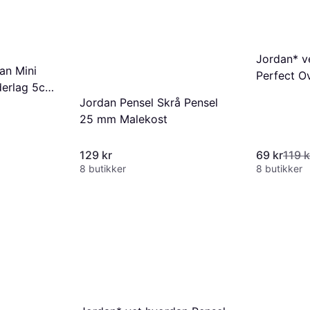
Jordan* v
an Mini
Perfect O
derlag 5cm
Malekost
Jordan Pensel Skrå Pensel
25 mm Malekost
129 kr
69 kr
119 k
8 butikker
8 butikker