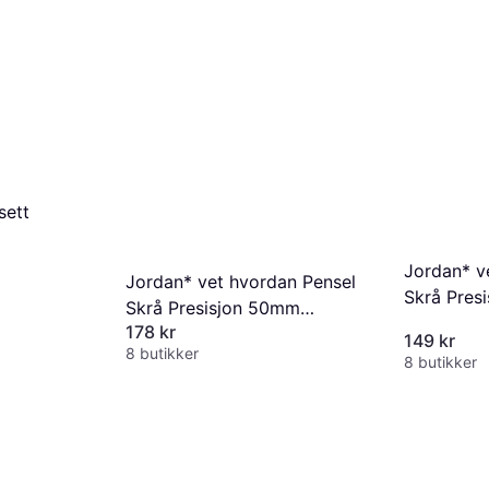
sett
Jordan* v
Jordan* vet hvordan Pensel
Skrå Pres
Skrå Presisjon 50mm
Ultimate 
178 kr
Ultimate Malekost
149 kr
8 butikker
8 butikker