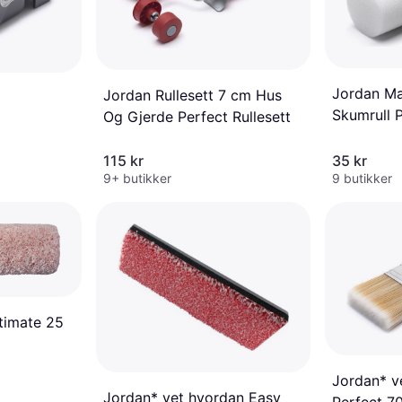
Jordan Ma
Jordan Rullesett 7 cm Hus
Skumrull P
Og Gjerde Perfect Rullesett
115 kr
35 kr
9+ butikker
9 butikker
ltimate 25
Jordan* v
Jordan* vet hvordan Easy