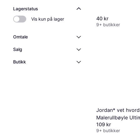
Lagerstatus
40 kr
Vis kun på lager
9+ butikker
Omtale
Salg
Butikk
Jordan* vet hvor
Malerullbøyle Ult
109 kr
Rulle
9+ butikker