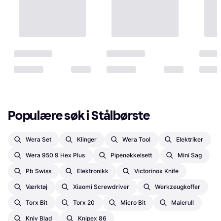
Populære søk i Stålbørste
Wera Set
Klinger
Wera Tool
Elektriker
Wera 950 9 Hex Plus
Pipenøkkelsett
Mini Sag
Pb Swiss
Elektronikk
Victorinox Knife
Værktøj
Xiaomi Screwdriver
Werkzeugkoffer
Torx Bit
Torx 20
Micro Bit
Malerull
Kniv Blad
Knipex 86