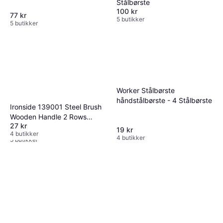
Stålbørste
100 kr
77 kr
5 butikker
5 butikker
Worker Stålbørste
håndstålbørste - 4 Stålbørste
Ironside 139001 Steel Brush
YATO YT-6354 Stålbørste 4-
Wooden Handle 2 Rows
radet Stålbørste
27 kr
Stålbørste
19 kr
25 kr
4 butikker
4 butikker
5 butikker