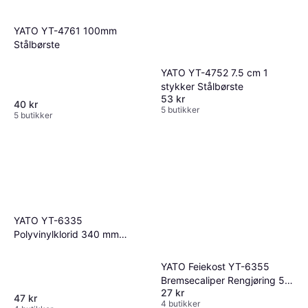
YATO YT-4761 100mm
Stålbørste
YATO YT-4752 7.5 cm 1
stykker Stålbørste
53 kr
40 kr
5 butikker
5 butikker
YATO YT-6335
Polyvinylklorid 340 mm
Stålbørste
YATO Feiekost YT-6355
Bremsecaliper Rengjøring 5-
27 kr
Radet Stålbørste
47 kr
4 butikker