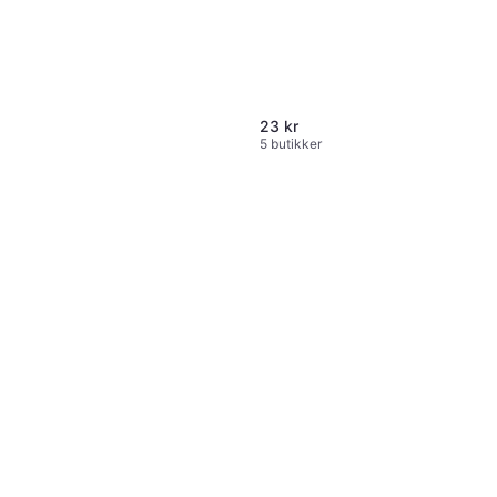
KS Tools Drahtbürste
201.2315 170mm Stålbørste
27 kr
23 kr
4 butikker
5 butikker
KS Tools 201.2301 Stålbørste
83 kr
6 butikker