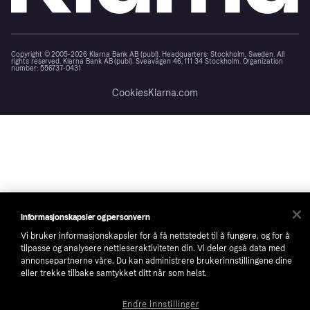
Copyright © 2005-2026 Klarna Bank AB (publ). Headquarters: Stockholm, Sweden. All
rights reserved. Klarna Bank AB (publ). Sveavägen 46, 111 34 Stockholm. Organization
number: 556737-0431
Cookies
Klarna.com
Informasjonskapsler og personvern
Vi bruker informasjonskapsler for å få nettstedet til å fungere, og for å
tilpasse og analysere nettleseraktiviteten din. Vi deler også data med
annonsepartnerne våre. Du kan administrere brukerinnstillingene dine
eller trekke tilbake samtykket ditt når som helst.
Endre innstillinger