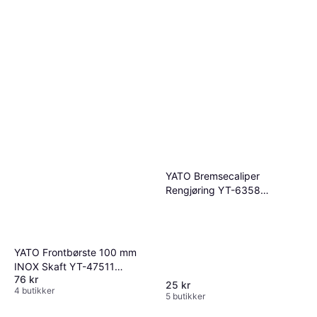
YATO Bremsecaliper
Rengjøring YT-6358
Stålbørste
YATO Frontbørste 100 mm
INOX Skaft YT-47511
76 kr
Stålbørste
25 kr
4 butikker
5 butikker