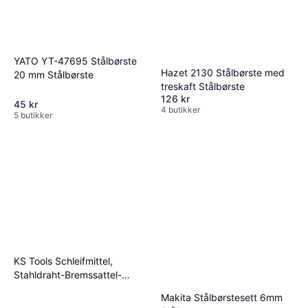
YATO YT-47695 Stålbørste
Hazet 2130 Stålbørste med
20 mm Stålbørste
treskaft Stålbørste
126 kr
45 kr
4 butikker
5 butikker
KS Tools Schleifmittel,
Stahldraht-Bremssattel-
Drahtbürste 2-reihig
Makita Stålbørstesett 6mm
Stålbørste