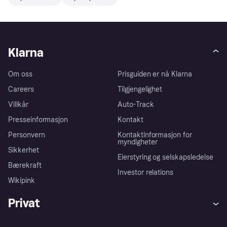
Klarna
Om oss
Prisguiden er nå Klarna
Careers
Tilgjengelighet
Villkår
Auto-Track
Presseinformasjon
Kontakt
Personvern
Kontaktinformasjon for
myndigheter
Sikkerhet
Eierstyring og selskapsledelse
Bærekraft
Investor relations
Wikipink
Privat
Hjelp
Kjøperbeskyttelse