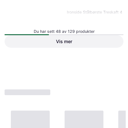
Ironside Stålbørste Treskaft 4
Rader Stålbørste
Du har sett 48 av 129 produkter
Vis mer
Osborn Aksialbørste 100 mm
m14 0,30st Stålbørste
232 kr
31 kr
3 butikker
3 butikker
1
2
3