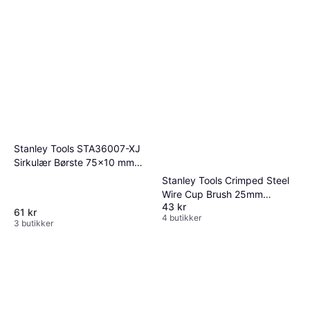
Stanley Tools STA36007-XJ
Sirkulær Børste 75x10 mm
Stålbørste
Stanley Tools Crimped Steel
Wire Cup Brush 25mm
43 kr
STA36025-XJ Stålbørste
61 kr
4 butikker
3 butikker