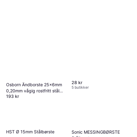
28 kr
Osborn Ändborste 25x6mm
5 butikker
0,20mm vågig rostfritt stål
193 kr
Stålbørste
4 butikker
HST Ø 15mm Stålbørste
Sonic MESSINGBØRSTE