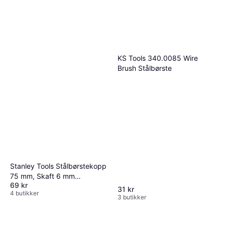
KS Tools 340.0085 Wire
Brush Stålbørste
Stanley Tools Stålbørstekopp
75 mm, Skaft 6 mm
69 kr
Stålbørste
31 kr
4 butikker
3 butikker