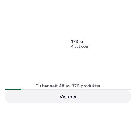
173 kr
4 butikker
Boxer 1639087 Skiftenøkkel
Du har sett 48 av 370 produkter
155 kr
Vis mer
4 butikker
Bahco 8069 IP Skiftenøkkel
Bahco 9031 C Skiftenøkkel
454 kr
Eller 3 betalinger av 156 kr
*
178 kr
5 butikker
6 butikker
1
2
3
...
6
...
8