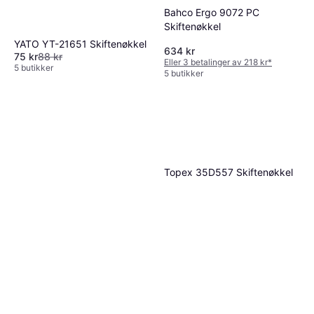
Bahco Ergo 9072 PC
Skiftenøkkel
YATO YT-21651 Skiftenøkkel
634 kr
75 kr
88 kr
Eller 3 betalinger av 218 kr
*
5 butikker
5 butikker
Topex 35D557 Skiftenøkkel