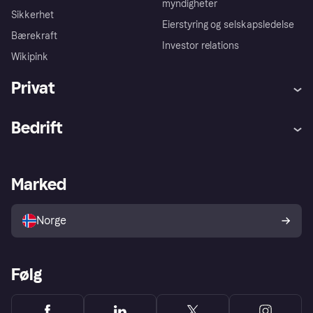
myndigheter
Sikkerhet
Eierstyring og selskapsledelse
Bærekraft
Investor relations
Wikipink
Privat
Hjelp
Kjøperbeskyttelse
Bedrift
Logg inn
Klager
Butikksupport
Developers portal
Klarna-appen
Kredittavtale
Merchant portal
Driftsstatus
Marked
Utforsk butikker
Personverninnstillinger
Selg med Klarna
Plattformer og partnere
Norge
Følg