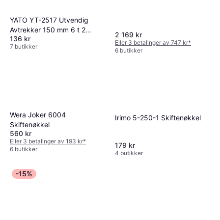
YATO YT-2517 Utvendig
Avtrekker 150 mm 6 t 2
2 169 kr
136 kr
Armer Skiftenøkkel
Eller 3 betalinger av 747 kr
*
7 butikker
6 butikker
Wera Joker 6004
Irimo 5-250-1 Skiftenøkkel
Skiftenøkkel
560 kr
Eller 3 betalinger av 193 kr
*
179 kr
6 butikker
4 butikker
-15%