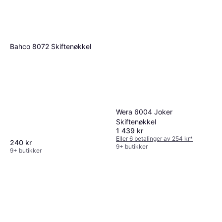
Bahco 8072 Skiftenøkkel
Wera 6004 Joker
Skiftenøkkel
1 439 kr
Eller 6 betalinger av 254 kr
*
240 kr
9+ butikker
9+ butikker