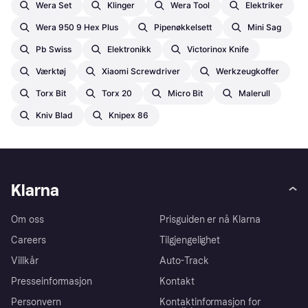
Wera Set
Klinger
Wera Tool
Elektriker
Wera 950 9 Hex Plus
Pipenøkkelsett
Mini Sag
Pb Swiss
Elektronikk
Victorinox Knife
Værktøj
Xiaomi Screwdriver
Werkzeugkoffer
Torx Bit
Torx 20
Micro Bit
Malerull
Kniv Blad
Knipex 86
Klarna
Om oss
Prisguiden er nå Klarna
Careers
Tilgjengelighet
Villkår
Auto-Track
Presseinformasjon
Kontakt
Personvern
Kontaktinformasjon for