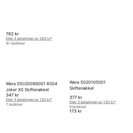
762 kr
Eller 3 betalinger av 263 kr
*
9+ butikker
Wera 5020100001
Wera 05020099001 6004
Skiftenøkkel
Joker XS Skiftenøkkel
347 kr
377 kr
Milwaukee 10in Nail Puller
Eller 3 betalinger av 120 kr
*
Eller 3 betalinger av 130 kr
*
7 butikker
Skiftenøkkel
6 butikker
173 kr
6 butikker