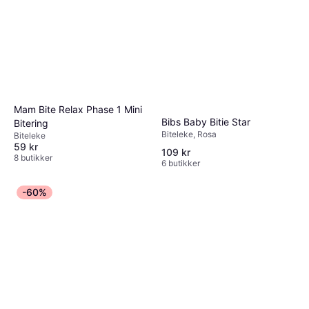
Mam Bite Relax Phase 1 Mini
Bibs Baby Bitie Star
Bitering
Biteleke, Rosa
Biteleke
59 kr
109 kr
8 butikker
6 butikker
-60%