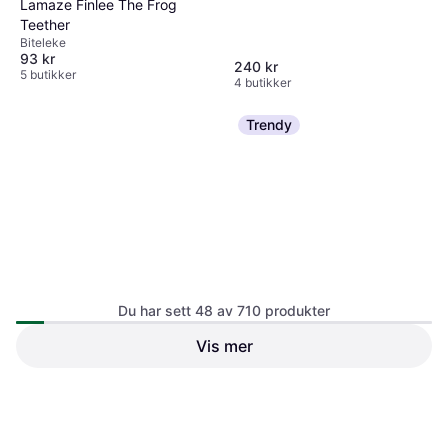
Lamaze Finlee The Frog
Teether
Biteleke
93 kr
240 kr
5 butikker
4 butikker
Trendy
Du har sett 48 av 710 produkter
Vis mer
Matchstick Monkey Confetti
Done by Deer Blue Teether
Cream
Sheepy
Biteleke
Biteleke, Blå, Materiale: Silikon
96 kr
167 kr
5 butikker
3 butikker