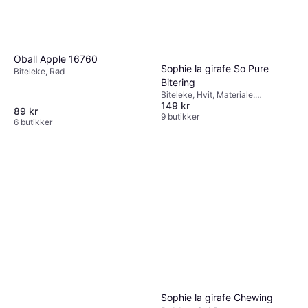
Oball Apple 16760
Sophie la girafe So Pure
Biteleke, Rød
Bitering
Biteleke, Hvit, Materiale:
149 kr
Naturgummi
89 kr
9 butikker
6 butikker
Sophie la girafe Chewing