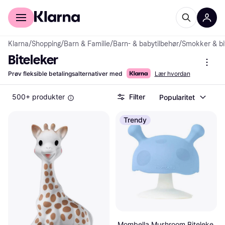
For kunder
For bedrifter
Klarna
/
Shopping
/
Barn & Familie
/
Barn- & babytilbehør
/
Smokker & bi
Biteleker
Prøv fleksible betalingsalternativer med
Lær hvordan
500+ produkter
Filter
Popularitet
Trendy
Mombella Mushroom Biteleke