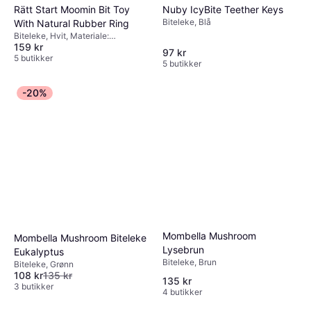
Nuby IcyBite Teether Keys
Rätt Start Moomin Bit Toy
Biteleke, Blå
With Natural Rubber Ring
Biteleke, Hvit, Materiale:
159 kr
Polyester, Silikon, Naturgummi
97 kr
5 butikker
5 butikker
-20%
Mombella Mushroom
Mombella Mushroom Biteleke
Lysebrun
Eukalyptus
Biteleke, Brun
Biteleke, Grønn
108 kr
135 kr
135 kr
3 butikker
4 butikker