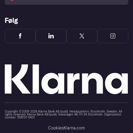
Følg
Copyright © 2005-2026 Klarna Bank AB (publ). Headquarters: Stockholm, Sweden. All
rights reserved. Klarna Bank AB (publ). Sveavägen 46, 111 34 Stockholm. Organization
number: 556737-0431
Cookies
Klarna.com