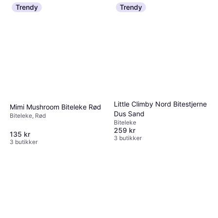
Trendy
Trendy
Little Climby Nord Bitestjerne
Mimi Mushroom Biteleke Rød
Dus Sand
Biteleke, Rød
Biteleke
259 kr
135 kr
3 butikker
3 butikker