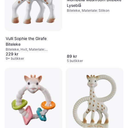
Lyseblå
Biteleke, Materiale: Silikon
Vulli Sophie the Girafe
Biteleke
Biteleke, Hvit, Materiale:
229 kr
Naturgummi
89 kr
9+ butikker
5 butikker