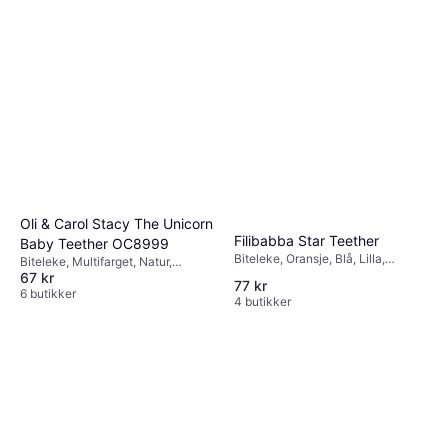
Oli & Carol Stacy The Unicorn
Filibabba Star Teether
Baby Teether OC8999
Biteleke, Oransje, Blå, Lilla,
Biteleke, Multifarget, Natur,
Materiale: Naturgummi
67 kr
Materiale: Naturgummi
77 kr
6 butikker
4 butikker