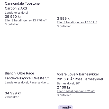
Cannondale Topstone
Carbon 2 AXS
Landeveissykkel
39 990 kr
3 599 kr
Eller 3 betalinger av 13 776 kr
*
Eller 3 betalinger av 1 240 kr
*
3 butikker
3 butikker
Bianchi Oltre Race
Volare Lovely Barnesykkel
Landeveissykkel Celeste Str
20" 6-8 År Rosa Barnesykkel
Landeveissykkel, Racersykkel,
61
Barnesykkel, 20"
28"
2 109 kr
Eller 6 betalinger av 372 kr
*
34 999 kr
3 butikker
2 butikker
Trendy