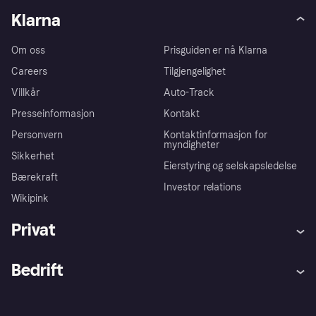
Klarna
Om oss
Prisguiden er nå Klarna
Careers
Tilgjengelighet
Villkår
Auto-Track
Presseinformasjon
Kontakt
Personvern
Kontaktinformasjon for
myndigheter
Sikkerhet
Eierstyring og selskapsledelse
Bærekraft
Investor relations
Wikipink
Privat
Hjelp
Kjøperbeskyttelse
Bedrift
Logg inn
Klager
Butikksupport
Developers portal
Klarna-appen
Kredittavtale