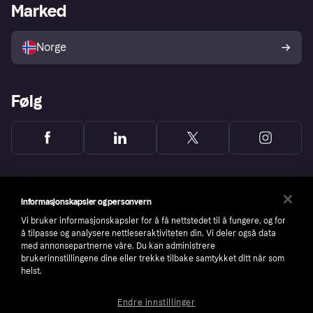
Merchant portal
Driftsstatus
Marked
Utforsk butikker
Personverninnstillinger
Selg med Klarna
Plattformer og partnere
Norge
Følg
Informasjonskapsler og personvern
Vi bruker informasjonskapsler for å få nettstedet til å fungere, og for
å tilpasse og analysere nettleseraktiviteten din. Vi deler også data
med annonsepartnerne våre. Du kan administrere
brukerinnstillingene dine eller trekke tilbake samtykket ditt når som
helst.
Endre innstillinger