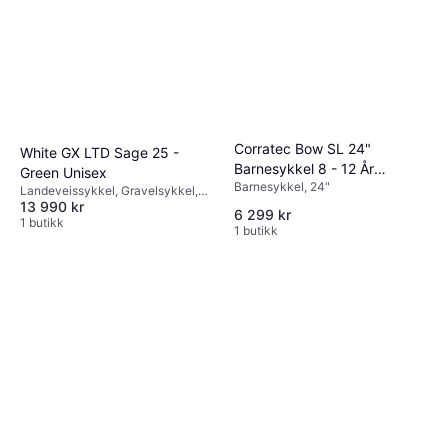
Corratec Bow SL 24"
White GX LTD Sage 25 -
Barnesykkel 8 - 12 År
Green Unisex
Barnesykkel, 24"
Barnesykkel
Landeveissykkel, Gravelsykkel,
13 990 kr
20 Gir, 28"
6 299 kr
1 butikk
1 butikk