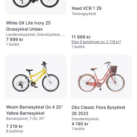
Xeed XCR 1 29
Terrengsykkel
White GX Lite Ivory 25
Grussykkel Unisex
Landeveissykkel, Gravelsykkel, 16
11 999 kr
7 999 kr
Gir, 24"
Eller 6 betalinger av 2 118 kr
*
1 butikk
1 butikk
Woom Barnesykkel Go 4 20"
Dbs Classic Flora Bysykkel
Yellow Barnesykkel
28 2023
Barnesykkel, 7 Gir, 20"
Standardsykkel
4 190 kr
7 219 kr
1 butikk
8 butikker