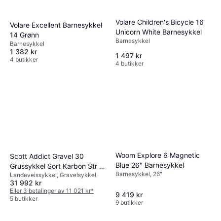
Volare Children's Bicycle 16
Volare Excellent Barnesykkel
Unicorn White Barnesykkel
14 Grønn
Barnesykkel
Barnesykkel
1 382 kr
1 497 kr
4 butikker
4 butikker
Woom Explore 6 Magnetic
Scott Addict Gravel 30
Blue 26" Barnesykkel
Grussykkel Sort Karbon Str M
Barnesykkel, 26"
Landeveissykkel, Gravelsykkel
Unisex, Herresykkel,
31 992 kr
Damesykkel
Eller 3 betalinger av 11 021 kr
*
9 419 kr
5 butikker
9 butikker