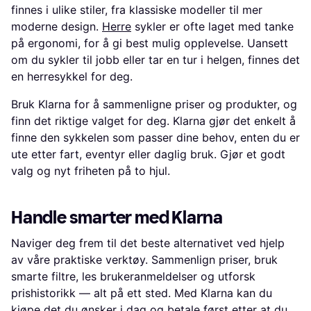
finnes i ulike stiler, fra klassiske modeller til mer
moderne design.
Herre
sykler er ofte laget med tanke
på ergonomi, for å gi best mulig opplevelse. Uansett
om du sykler til jobb eller tar en tur i helgen, finnes det
en herresykkel for deg.
Bruk Klarna for å sammenligne priser og produkter, og
finn det riktige valget for deg. Klarna gjør det enkelt å
finne den sykkelen som passer dine behov, enten du er
ute etter fart, eventyr eller daglig bruk. Gjør et godt
valg og nyt friheten på to hjul.
Handle smarter med Klarna
Naviger deg frem til det beste alternativet ved hjelp
av våre praktiske verktøy. Sammenlign priser, bruk
smarte filtre, les brukeranmeldelser og utforsk
prishistorikk — alt på ett sted. Med Klarna kan du
kjøpe det du ønsker i dag og betale først etter at du