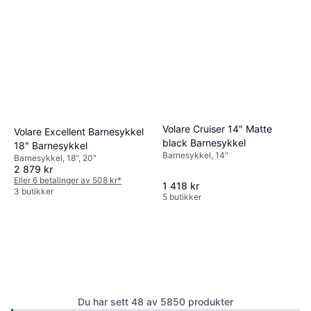
Volare Cruiser 14" Matte
Volare Excellent Barnesykkel
black Barnesykkel
18" Barnesykkel
Barnesykkel, 14"
Barnesykkel, 18", 20"
2 879 kr
Eller 6 betalinger av 508 kr
*
1 418 kr
3 butikker
5 butikker
Du har sett 48 av 5850 produkter