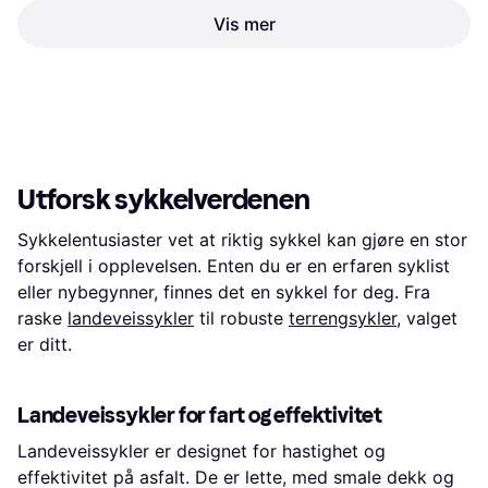
Vis mer
Xeed XC JR 24
Woom Go 3 16 Inch
Barnesykkel
Barnesykkel Barnesykkel
Barnesykkel
4 199 kr
6 219 kr
Eller 3 betalinger av 1 447 kr
*
5 butikker
3 butikker
1
2
3
...
63
...
122
Utforsk sykkelverdenen
Sykkelentusiaster vet at riktig sykkel kan gjøre en stor
forskjell i opplevelsen. Enten du er en erfaren syklist
eller nybegynner, finnes det en sykkel for deg. Fra
raske
landeveissykler
til robuste
terrengsykler
, valget
er ditt.
Landeveissykler for fart og effektivitet
Landeveissykler er designet for hastighet og
effektivitet på asfalt. De er lette, med smale dekk og