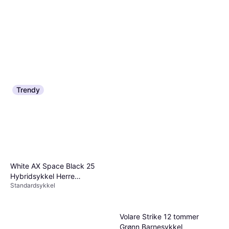
Trendy
White AX Space Black 25
Hybridsykkel Herre
Standardsykkel
Herresykkel
Volare Strike 12 tommer
Grønn Barnesykkel