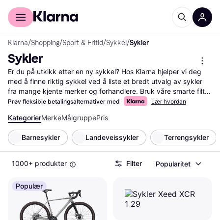
For kunder
For bedrifter
Klarna
/
Shopping
/
Sport & Fritid
/
Sykkel
/
Sykler
Sykler
Er du på utkikk etter en ny sykkel? Hos Klarna hjelper vi deg 
med å finne riktig sykkel ved å liste et bredt utvalg av sykler 
fra mange kjente merker og forhandlere. Bruk våre smarte filter 
for å sortere etter type, størrelse, eller pris. Dette gjør det 
Prøv fleksible betalingsalternativer med
Lær hvordan
enklere for deg å finne den sykkelen som passer dine behov og 
Kategorier
Merke
Målgruppe
Pris
ditt budsjett. Du kan også lese brukeranmeldelser for å få 
innsikt i hvordan andre opplever produktene. Klarna gir deg 
Barnesykler
Landeveissykler
Terrengsykler
muligheten til å sammenligne priser, slik at du alltid får de beste 
tilbudene. Vi er her for å gjøre det enklere for deg å ta den 
rette beslutningen når du kjøper sykkel. Start her for å finne din 
1000+ produkter
Filter
Popularitet
neste sykkel og opplev gleden av å sykle!
Les mer om sykler her
Populær