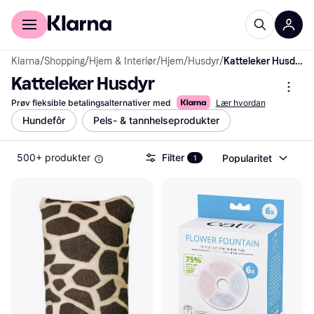
For kunder
For bedrifter
Klarna
/
Shopping
/
Hjem & Interiør
/
Hjem
/
Husdyr
/
Katteleker Husdyr
Katteleker Husdyr
Prøv fleksible betalingsalternativer med
Lær hvordan
Hundefôr
Pels- & tannhelseprodukter
500+ produkter
Filter
Popularitet
1