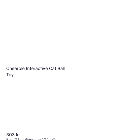
Cheerble Interactive Cat Ball
Toy
303 kr
Eller 3 betalinger av 104 kr
*