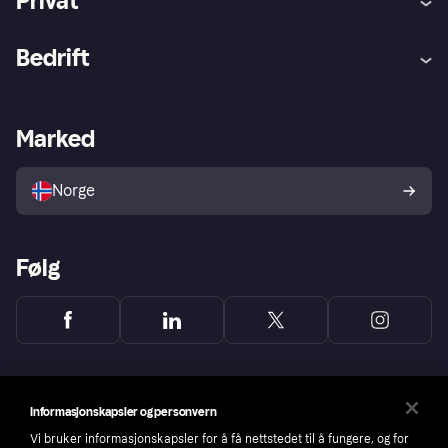
Privat
Hjelp
Kjøperbeskyttelse
Bedrift
Logg inn
Klager
Butikksupport
Developers portal
Klarna-appen
Kredittavtale
Merchant portal
Driftsstatus
Marked
Utforsk butikker
Personverninnstillinger
Selg med Klarna
Plattformer og partnere
Norge
Følg
Informasjonskapsler og personvern
Vi bruker informasjonskapsler for å få nettstedet til å fungere, og for