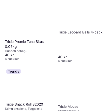
Trixie Leopard Balls 4-pack
Trixie Premio Tuna Bites
0.05kg
Hundetilbehør,
40 kr
Fisketilbehør,Kattemat
40 kr
6 butikker
6 butikker
Trendy
Trixie Snack Roll 32020
Trixie Mouse
Stimulanseleke, Tyggeleke
Stimulanseleke