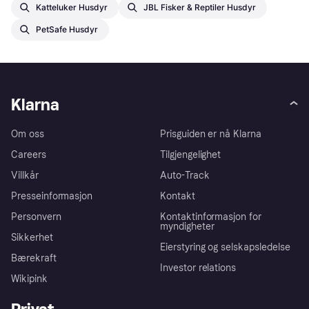
Katteluker Husdyr
JBL Fisker & Reptiler Husdyr
PetSafe Husdyr
Klarna
Om oss
Prisguiden er nå Klarna
Careers
Tilgjengelighet
Villkår
Auto-Track
Presseinformasjon
Kontakt
Personvern
Kontaktinformasjon for
myndigheter
Sikkerhet
Eierstyring og selskapsledelse
Bærekraft
Investor relations
Wikipink