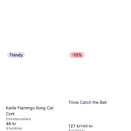
Trendy
-15%
Trixie Catch the Ball
Karlie Flamingo Kong Cat
Cork
Stimulanseleke
48 kr
127 kr
149 kr
9 butikker
8 butikker