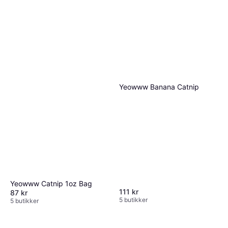
til leker laget av resirkulert plast.
for pengene dine uten å gå på kompromiss
med sikkerheten eller komforten til ditt
husdyr.
Yeowww Banana Catnip
Yeowww Catnip 1oz Bag
111 kr
87 kr
5 butikker
5 butikker