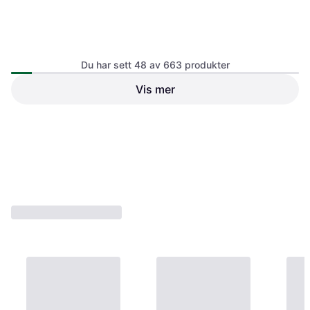
Du har sett 48 av 663 produkter
Vis mer
Trixie Premio Duck Filet Bites
0.5kg
Hundefôr,Kattemat
29 kr
28 kr
5 butikker
5 butikker
1
2
3
...
9
...
14