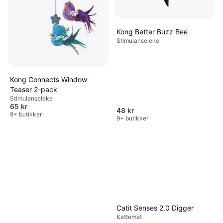
Kong Better Buzz Bee
Stimulanseleke
Kong Kickeroo Pattern
Hundetilbehør
62 kr
9+ butikker
Kong Connects Window
Teaser 2-pack
Stimulanseleke
65 kr
48 kr
9+ butikker
9+ butikker
Catit Senses 2.0 Digger
Kattemat