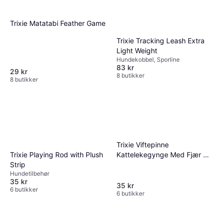
Trixie Matatabi Feather Game
Trixie Tracking Leash Extra
Light Weight
Hundekobbel, Sporline
83 kr
29 kr
8 butikker
8 butikker
Trixie Viftepinne
Trixie Playing Rod with Plush
Kattelekegynge Med Fjær 50
Strip
cm
Hundetilbehør
35 kr
35 kr
6 butikker
6 butikker