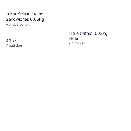
Trixie Premio Tuna-
Sandwiches 0.05kg
Hundetilbehør,
Fisketilbehør,Kattemat
Trixie Catnip 0.03kg
45 kr
40 kr
7 butikker
7 butikker