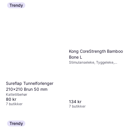
Kong Snake Teaser
Trendy
Hundetilbehør, Stimulanseleke
66 kr
67 kr
7 butikker
Kong CoreStrength Bamboo
Bone L
Stimulanseleke, Tyggeleke,
Hundekobbel
Sureflap Tunnelforlenger
210x210 Brun 50 mm
Kattetilbehør
80 kr
134 kr
7 butikker
7 butikker
Trendy