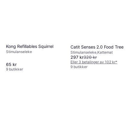
Kong Refillables Squirrel
Catit Senses 2.0 Food Tree
Stimulanseleke
Stimulanseleke,Kattemat
297 kr
320 kr
Eller 3 betalinger av 102 kr
*
65 kr
9 butikker
9 butikker