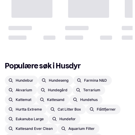
Populære søk i Husdyr
Hundebur
Hundeseng
Farmina N&d
Akvarium
Hundegård
Terrarium
Kattemat
Kattesand
Hundehus
Hurtta Extreme
Cat Litter Box
Flåttfjerner
Eukanuba Large
Hundefor
Kattesand Ever Clean
Aquarium Filter