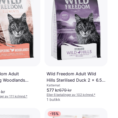
dom Adult
Wild Freedom Adult Wild
g Woodlands
Hills Sterilised Duck 2 x 6.5
Kattemat
kg
577 kr
679 kr
 kr
Eller 6 betalinger av 102 kr/mnd.
*
nger av 111 kr/mnd.
*
1 butikk
-15%