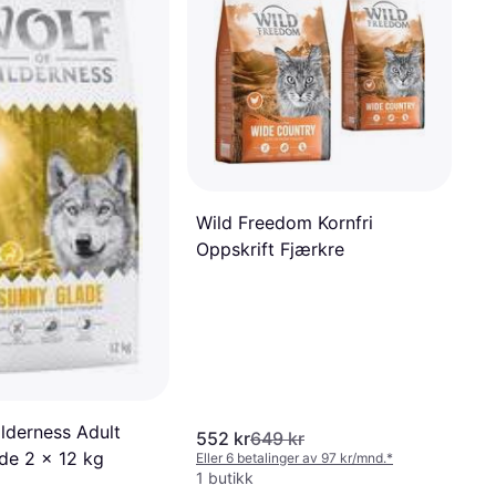
Wild Freedom Kornfri
Oppskrift Fjærkre
lderness Adult
552 kr
649 kr
de 2 x 12 kg
Eller 6 betalinger av 97 kr/mnd.
*
1 butikk