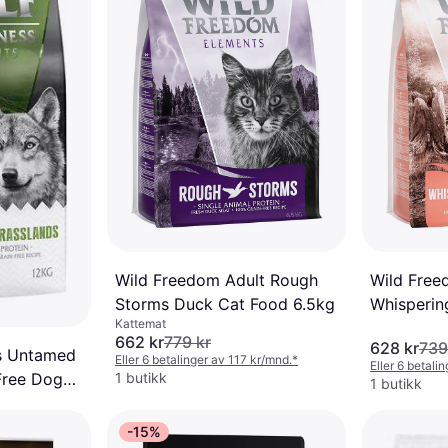
Wild Freedom Adult Rough
Wild Free
Storms Duck Cat Food 6.5kg
Whisperin
Kattemat
kalkun
662 kr
779 kr
628 kr
739
ss Untamed
Eller 6 betalinger av 117 kr/mnd.
*
Eller 6 betali
1 butikk
Free Dog
1 butikk
-15%
 kr/mnd.
*