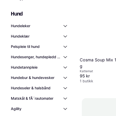
Hund
Hundeleker
Hundeklær
Pelspleie til hund
Hundesenger, hundepledd og kjølematter
Cosma Soup Mix 1
g
Hundetannpleie
Kattemat
95 kr
Hundebur & hundevesker
1 butikk
Hundeseler & halsbånd
Matskål & fÃ´rautomater
Agility