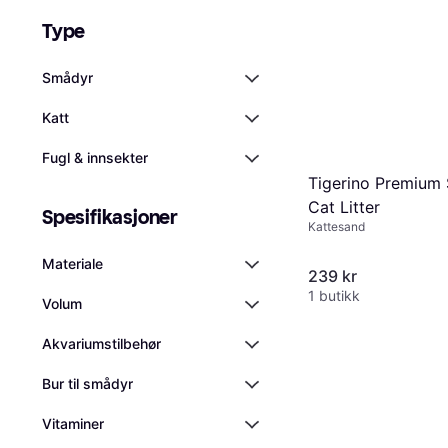
Type
Smådyr
Katt
Fugl & innsekter
Tigerino Premium 
Cat Litter
Spesifikasjoner
Kattesand
Materiale
239 kr
1 butikk
Volum
Akvariumstilbehør
Bur til smådyr
Vitaminer