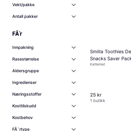
Vekt/pakke
Antall pakker
FÃ´r
Innpakning
Smilla Toothies De
Snacks Saver Pack
Rasestørrelse
Kattemat
Aldersgruppe
Ingredienser
Næringsstoffer
25 kr
1 butikk
Kosttilskudd
Kostbehov
FÃ´rtype