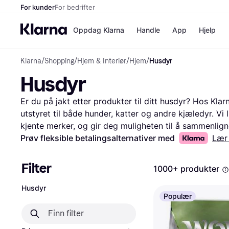
For kunder
For bedrifter
Oppdag Klarna
Handle
App
Hjelp
Klarna
/
Shopping
/
Hjem & Interiør
/
Hjem
/
Husdyr
Betalingsm
Butikker
Husdyr
Betalingsme
Elkjøp
Betal nå
Bookin
Betal i 3 dele
Farmasi
Er du på jakt etter produkter til ditt husdyr? Hos Klarn
Betal innen 
kicks.n
utstyret til både hunder, katter og andre kjæledyr. Vi l
Finansiering
Norweg
kjente merker, og gir deg muligheten til å sammenligne 
Vipps
sortere etter kategori, pris eller brukeranmeldelser. D
Prøv fleksible betalingsalternativer med
Lær
og velge det som passer dine behov best. Du kan også 
Butikkovers
å få en bedre forståelse av produktene. Vi guider deg 
Filter
1000+ produkter
du får mest mulig verdi for pengene dine. Begynn her f
ditt husdyr!
Les mer om husdyr her
Husdyr
Populær