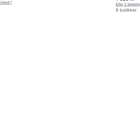
r/mnd.
*
Eller 3 betali
9 butikker