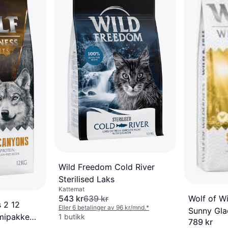
Wild Freedom Cold River
Sterilised Laks
Kattemat
543 kr
639 kr
Wolf of Wi
s 2 12
Eller 6 betalinger av 96 kr/mnd.
*
Sunny Gla
mipakke
1 butikk
789 kr