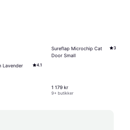
3
Sureflap Microchip Cat
Door Small
4.1
n Lavender
1 179 kr
9+ butikker