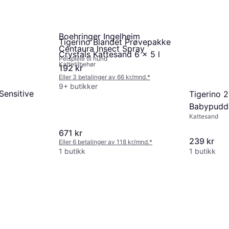
Boehringer Ingelheim
Tigerino Blandet Prøvepakke
Centaura Insect Spray
Crystals Kattesand 6 x 5 l
Pelspleie til hund
Kattetilbehør
192 kr
Eller 3 betalinger av 66 kr/mnd.
*
9+ butikker
Sensitive
Tigerino 
Babypudd
Kattesand
Style
671 kr
239 kr
Eller 6 betalinger av 118 kr/mnd.
*
1 butikk
1 butikk