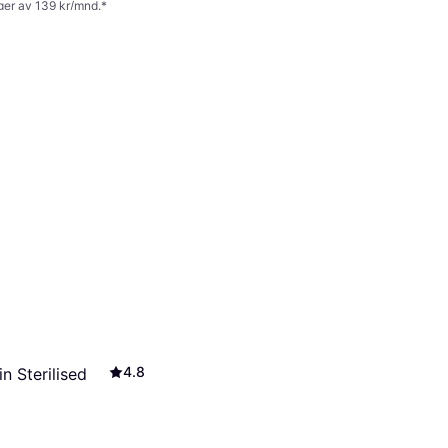
nger av 139 kr/mnd.
*
4.8
n Sterilised