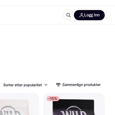
Logg inn
informasjon
utstyr
r Klarna?
tegorier
Sammenlign produkter
Sorter etter popularitet
-15%