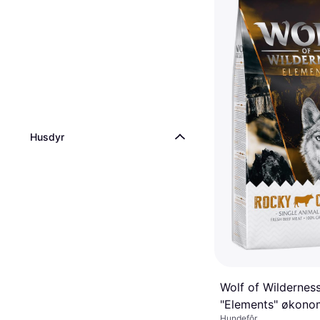
1 butikk
Husdyr
Wolf of Wildernes
"Elements" økono
Hundefôr