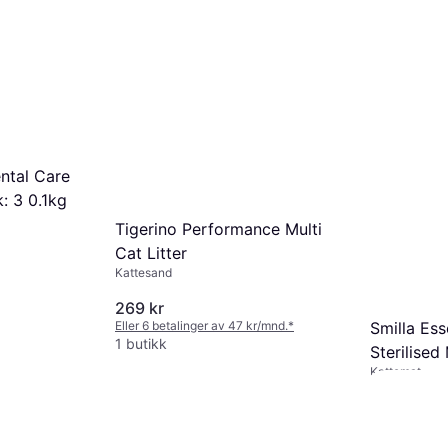
ntal Care
: 3 0.1kg
Tigerino Performance Multi
Cat Litter
Kattesand
269 kr
Eller 6 betalinger av 47 kr/mnd.
*
Smilla Ess
1 butikk
Sterilised
Kattemat
384 kr
Eller 6 betali
1 butikk