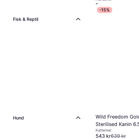
Rocky Canyons
849 kr
-15%
Eller 6 betalinger av 150
1 butikk
Fisk & Reptil
Wild Freedom Gold
Hund
Sterilised Kanin 6.
Kattemat
543 kr
639 kr