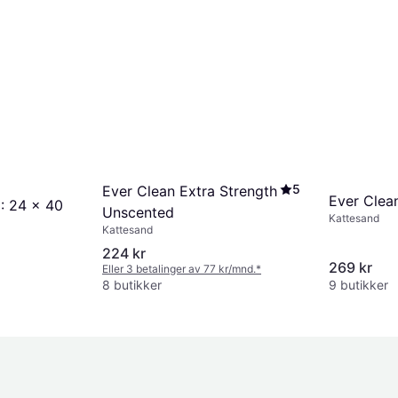
5
Ever Clean Extra Strength
Ever Clea
: 24 x 40
Unscented
Kattesand
Kattesand
224 kr
269 kr
Eller 3 betalinger av 77 kr/mnd.
*
8 butikker
9 butikker