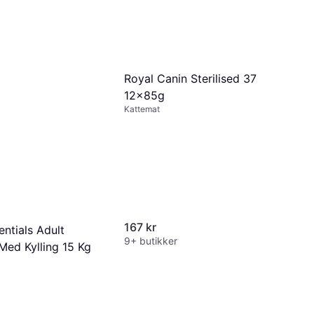
Royal Canin Sterilised 37
12x85g
Kattemat
167 kr
entials Adult
9+ butikker
 Med Kylling 15 Kg
nger av 68 kr/mnd.
*