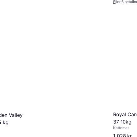
Eller 6 betali
1 butikk
 kr/mnd.
*
Royal Cani
en Valley
37 10kg
5 kg
Kattemat
1 028 kr