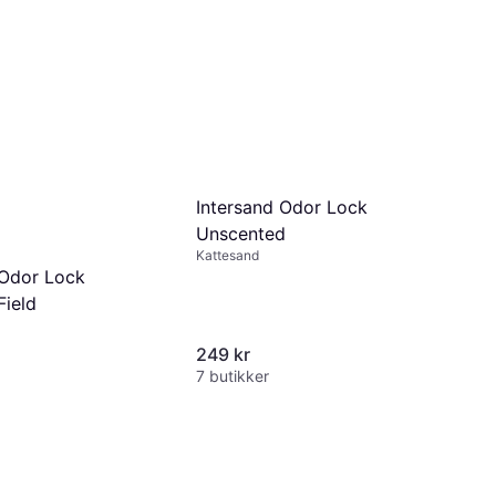
Intersand Odor Lock
Unscented
Kattesand
 Odor Lock
Field
249 kr
7 butikker