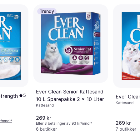
Trendy
Ever Clean Senior Kattesand
5
Strength
Ever Clean
10 L Sparepakke 2 x 10 Liter
Kattesand
Kattesand
269 kr
kr/mnd.
*
269 kr
Eller 3 betalinger av 93 kr/mnd.
*
6 butikker
7 butikker