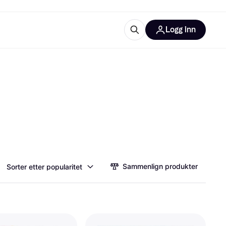
Logg inn
informasjon
utstyr
r Klarna?
tegorier
Sammenlign produkter
Sorter etter popularitet