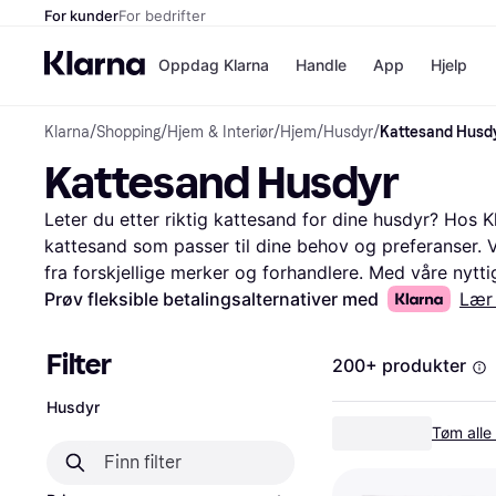
For kunder
For bedrifter
Oppdag Klarna
Handle
App
Hjelp
Klarna
/
Shopping
/
Hjem & Interiør
/
Hjem
/
Husdyr
/
Kattesand Husd
Betalingsm
Butikker
Kattesand Husdyr
Betalingsme
Elkjøp
Betal nå
Bookin
Betal i 3 dele
Farmasi
Leter du etter riktig kattesand for dine husdyr? Hos Kl
Betal innen 
kicks.n
kattesand som passer til dine behov og preferanser. Vi
Finansiering
Norweg
fra forskjellige merker og forhandlere. Med våre nyttig
Vipps
etter type, pris og brukeranmeldelser. Dette gjør det l
Prøv fleksible betalingsalternativer med
Lær
kattesanden for ditt budsjett og dine kjæledyrs komfo
Butikkovers
brukere mener om produktene for å få en bedre forståel
Filter
200+ produkter
informasjonen du trenger for å ta en godt gjennomtenkt
rette kattesanden for dine husdyr.
Les mer om kattes
Husdyr
Tøm alle f