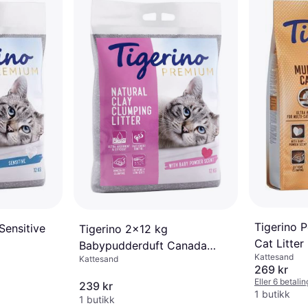
Tigerino 
Sensitive
Tigerino 2x12 kg
Cat Litter
Babypudderduft Canada
Kattesand
Kattesand
Style
269 kr
Eller 6 betali
239 kr
1 butikk
1 butikk