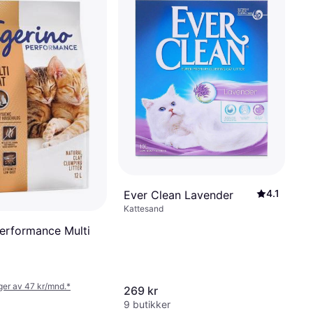
4.1
Ever Clean Lavender
Kattesand
Performance Multi
nger av 47 kr/mnd.
*
269 kr
9 butikker