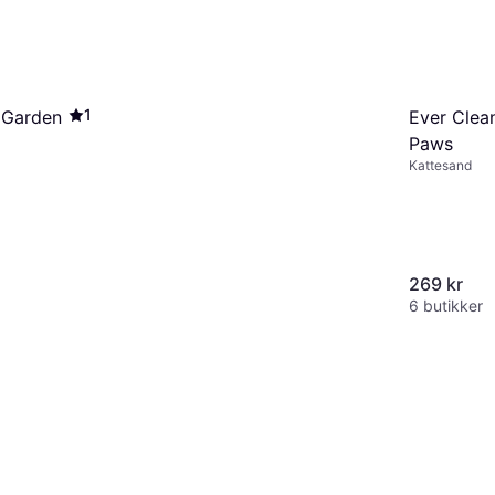
1
 Garden
Ever Clean
Paws
Kattesand
269 kr
6 butikker
Neudorff Protecton
Kattesrekk Luktstoff Mot
Kattetilbehør
Katter 300g
209 kr
Eller 3 betalinger av 72 kr/mnd.
*
6 butikker