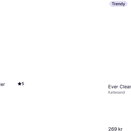
Trendy
5
der
Ever Clea
Kattesand
269 kr