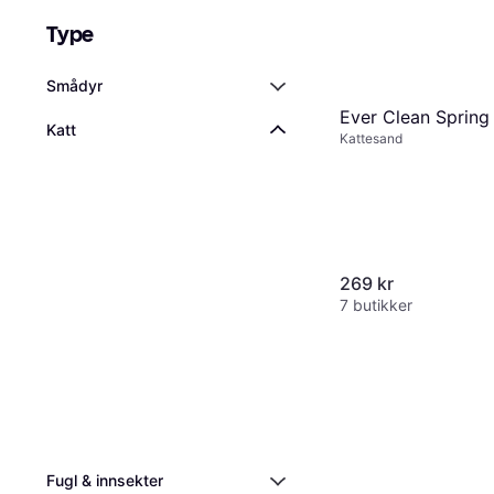
Type
Smådyr
Ever Clean Spring
Katt
Kattesand
269 kr
7 butikker
Fugl & innsekter