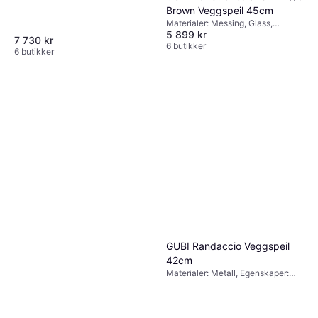
Brown Veggspeil 45cm
Materialer: Glass, Stål
2 329 kr
Materialer: Messing, Glass,
5 899 kr
Egenskaper: Hengende
7 butikker
7 730 kr
6 butikker
6 butikker
Muuto Framed Veggspeil
44.5x118cm
Materialer: Stål, Glass
4 771 kr
7 butikker
GUBI Randaccio Veggspeil
42cm
Materialer: Metall, Egenskaper:
Hengende