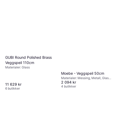
GUBI Round Polished Brass
Veggspeil 110cm
Materialer: Glass
Moebe - Veggspeil 50cm
Materialer: Messing, Metall, Glass,
2 094 kr
Stål, Egenskaper: Med håndtak,
11 629 kr
Med belysning, Hengende
4 butikker
6 butikker