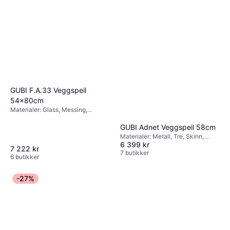
28.3x2.6cm
Materialer: Metall, Glass,
1 754 kr
Egenskaper: Hengende
6 butikker
GUBI F.A.33 Veggspeil
54x80cm
Materialer: Glass, Messing,
Egenskaper: Hengende
GUBI Adnet Veggspeil 58cm
Materialer: Metall, Tre, Skinn,
6 399 kr
Egenskaper: Hengende
7 222 kr
7 butikker
6 butikker
-27%