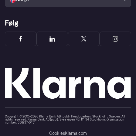
Følg
Copyright © 2005-2026 Klarna Bank AB (publ). Headquarters: Stockholm, Sweden. All
rights reserved. Klarna Bank AB (publ). Sveavägen 46, 111 34 Stockholm. Organization
number: 556737-0431
Cookies
Klarna.com