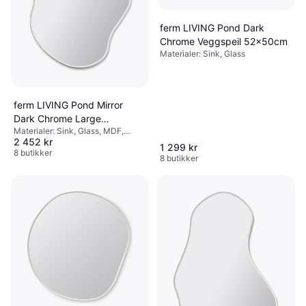
ferm LIVING Pond Dark
Chrome Veggspeil 52x50cm
Materialer: Sink, Glass
ferm LIVING Pond Mirror
Dark Chrome Large
Materialer: Sink, Glass, MDF,
Veggspeil 63.5x110cm
2 452 kr
Egenskaper: Hengende
1 299 kr
8 butikker
8 butikker