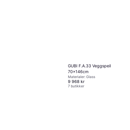
GUBI F.A.33 Veggspeil
70x146cm
Materialer: Glass
9 968 kr
7 butikker
ferm LIVING Poise Veggspeil