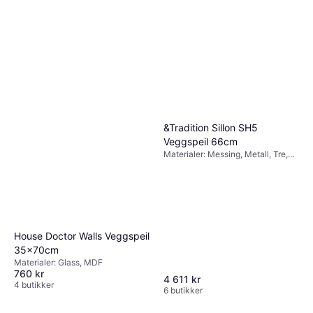
&Tradition Sillon SH5
Veggspeil 66cm
Materialer: Messing, Metall, Tre,
Rustfritt stål, Glass, Stål,
Egenskaper: Med håndtak,
Hengende
House Doctor Walls Veggspeil
35x70cm
Materialer: Glass, MDF
760 kr
4 611 kr
4 butikker
6 butikker