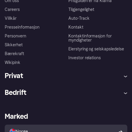
Om oss
Prisguiden er nå Klarna
Careers
Tilgjengelighet
Villkår
Auto-Track
Presseinformasjon
Kontakt
Personvern
Kontaktinformasjon for
myndigheter
Sikkerhet
Eierstyring og selskapsledelse
Bærekraft
Investor relations
Wikipink
Privat
Hjelp
Kjøperbeskyttelse
Bedrift
Logg inn
Klager
Butikksupport
Developers portal
Klarna-appen
Kredittavtale
Merchant portal
Driftsstatus
Marked
Utforsk butikker
Personverninnstillinger
Selg med Klarna
Plattformer og partnere
Norge