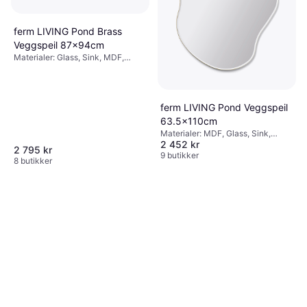
ferm LIVING Pond Brass
Veggspeil 87x94cm
Materialer: Glass, Sink, MDF,
Egenskaper: Hengende
ferm LIVING Pond Veggspeil
63.5x110cm
Materialer: MDF, Glass, Sink,
2 452 kr
Egenskaper: Hengende
2 795 kr
9 butikker
8 butikker