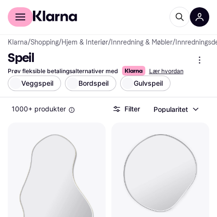
For kunder
For bedrifter
Klarna
/
Shopping
/
Hjem & Interiør
/
Innredning & Møbler
/
Innredningsde
Speil
Prøv fleksible betalingsalternativer med
Lær hvordan
Veggspeil
Bordspeil
Gulvspeil
1000+ produkter
Filter
Popularitet