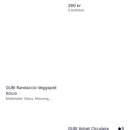
390 kr
5 butikker
GUBI Randaccio Veggspeil
60cm
Materialer: Glass, Messing,
Egenskaper: Hengende
Muuto Framed Veggspeil
GUBI Adnet Circulaire
5
44x59cm