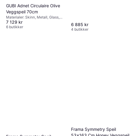
GUBI Adnet Circulaire Olive
Veggspeil 70cm
Materialer: Skinn, Metall, Glass,
7 129 kr
Egenskaper: Med håndtak,
6 885 kr
Hengende
6 butikker
4 butikker
Frama Symmetry Speil
53x163 Cm Honey Veggspeil