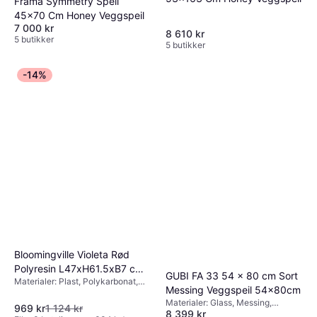
Frama Symmetry Speil
45x70 Cm Honey Veggspeil
7 000 kr
8 610 kr
5 butikker
5 butikker
-14%
Bloomingville Violeta Rød
Polyresin L47xH61.5xB7 cm
GUBI FA 33 54 x 80 cm Sort
Materialer: Plast, Polykarbonat,
Veggspeil
Messing Veggspeil 54x80cm
Akryl, MDF, Polyester
Materialer: Glass, Messing,
969 kr
1 124 kr
8 399 kr
Egenskaper: Hengende