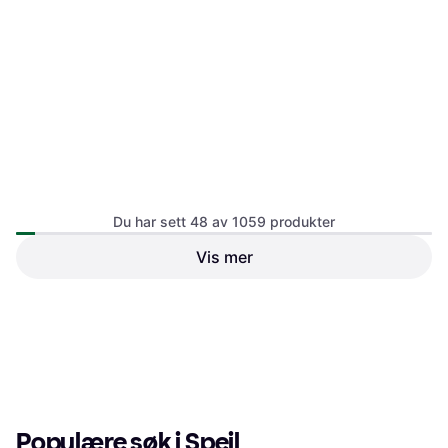
Du har sett 48 av 1059 produkter
Montana Mini MSQ Mirror
Clay Grå Veggspeil 35x35cm
Vis mer
Materialer: Glass, MDF,
Hübsch Forma Speil Natural
Egenskaper: Hengende
40x60 Holz Veggspeil
Materialer: MDF, Glass
1 349 kr
1 503 kr
4 butikker
6 butikker
1
2
3
...
13
...
23
Populære søk i Speil