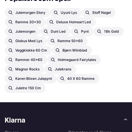
Julemorgen Story
Uyuni Lys
Stoff Nagel
Ramme 30x30
Deluxe Homeart Led
Julemorgen
Duni Led
Pynt
18k Gold
Globus Med Lys
Ramme 50x60
Veggklokke 60 Cm
Bjørn Wiinblad
Rammer 40x60
Holmegaard Fairytales
Magnor Rocks
Julekrans
Karen Blixen Julepynt
40 X 60 Ramme
Juletre 150 Cm
Klarna