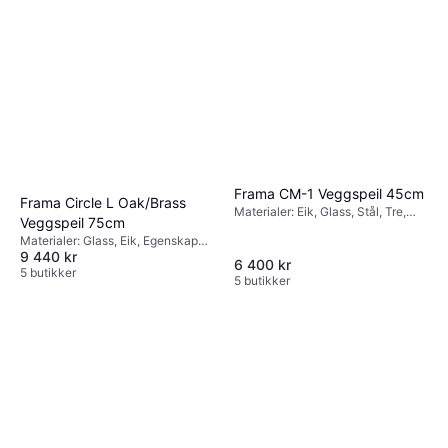
Frama CM-1 Veggspeil 45cm
Frama Circle L Oak/Brass
Materialer: Eik, Glass, Stål, Tre,
Veggspeil 75cm
Egenskaper: Hengende
Materialer: Glass, Eik, Egenskaper:
9 440 kr
Hengende
6 400 kr
5 butikker
5 butikker