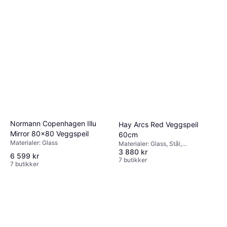
ferm LIVING Pond Dark
Chrome Veggspeil
Materialer: Glass, MDF,
40x164.8cm
3 840 kr
Egenskaper: Hengende
7 butikker
Normann Copenhagen Illu
Hay Arcs Red Veggspeil
Mirror 80x80 Veggspeil
60cm
Materialer: Glass
Materialer: Glass, Stål,
3 880 kr
Egenskaper: Hengende
6 599 kr
7 butikker
7 butikker