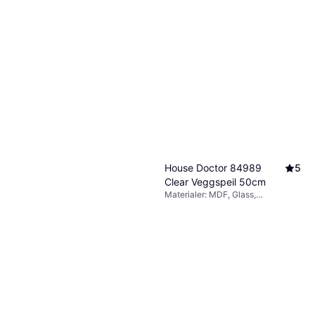
ferm LIVING Adorn Veggspeil
45x159cm
Materialer: Messing, Glass, Stål,
2 927 kr
Egenskaper: Hengende
6 butikker
House Doctor 84989
5
Clear Veggspeil 50cm
Materialer: MDF, Glass,
Egenskaper: Hengende