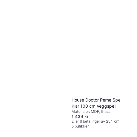
ferm LIVING Pond Brass
Veggspeil 40x164.8cm
Materialer: Glass, MDF,
3 840 kr
Egenskaper: Hengende
7 butikker
House Doctor Peme Speil
Klar 100 cm Veggspeil
Materialer: MDF, Glass
1 439 kr
Eller 6 betalinger av 254 kr
*
5 butikker