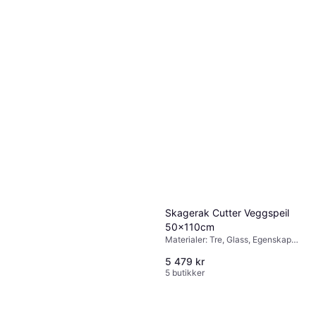
Skagerak Cutter Veggspeil
50x110cm
Materialer: Tre, Glass, Egenskaper:
Hengende
5 479 kr
5 butikker
AYTM Angui Veggspeil
39x108cm