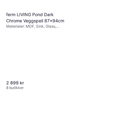
ferm LIVING Pond Dark
Chrome Veggspeil 87x94cm
Materialer: MDF, Sink, Glass,
Egenskaper: Hengende
2 899 kr
8 butikker
Andersen Collect Speil Eik
60x160 cm Veggspeil
Materialer: Glass, Eik, Egenskaper:
60x160cm