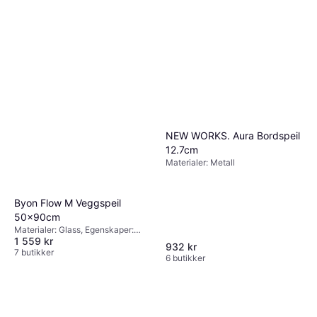
Materialer: MDF, Glass,
3 982 kr
6 butikker
Egenskaper: Hengende
6 butikker
NEW WORKS. Aura Bordspeil
12.7cm
Materialer: Metall
Byon Flow M Veggspeil
50x90cm
Materialer: Glass, Egenskaper:
1 559 kr
Hengende
932 kr
7 butikker
6 butikker