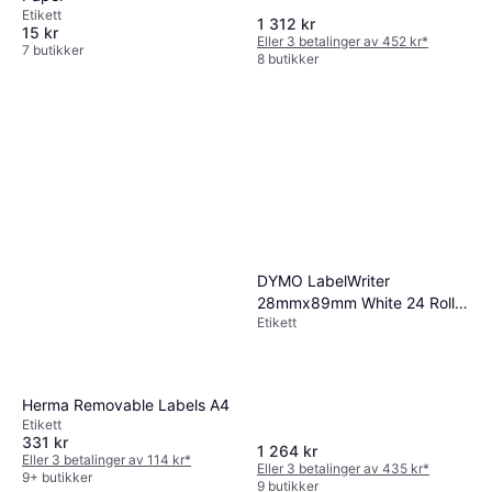
Etikett
1 312 kr
15 kr
Eller 3 betalinger av 452 kr
*
7 butikker
8 butikker
DYMO LabelWriter
28mmx89mm White 24 Rolls
Etikett
x 130 Labels
Herma Removable Labels A4
Etikett
331 kr
1 264 kr
Eller 3 betalinger av 114 kr
*
Eller 3 betalinger av 435 kr
*
9+ butikker
9 butikker