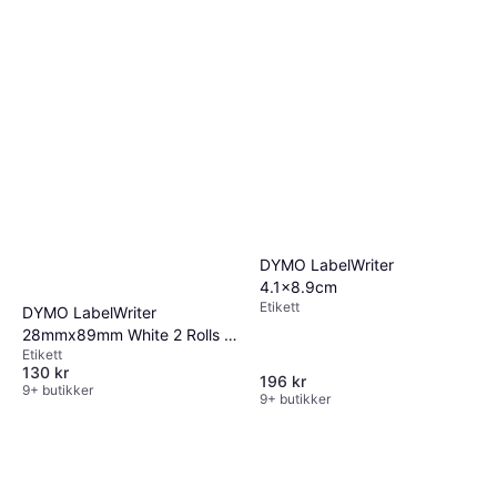
DYMO LabelWriter
4.1x8.9cm
Etikett
DYMO LabelWriter
28mmx89mm White 2 Rolls x
Etikett
130 Labels 2.8x8.9cm
130 kr
196 kr
9+ butikker
9+ butikker