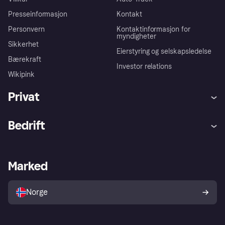
Presseinformasjon
Kontakt
Personvern
Kontaktinformasjon for
myndigheter
Sikkerhet
Eierstyring og selskapsledelse
Bærekraft
Investor relations
Wikipink
Privat
Hjelp
Kjøperbeskyttelse
Bedrift
Logg inn
Klager
Butikksupport
Developers portal
Klarna-appen
Kredittavtale
Merchant portal
Driftsstatus
Marked
Utforsk butikker
Personverninnstillinger
Selg med Klarna
Plattformer og partnere
Norge