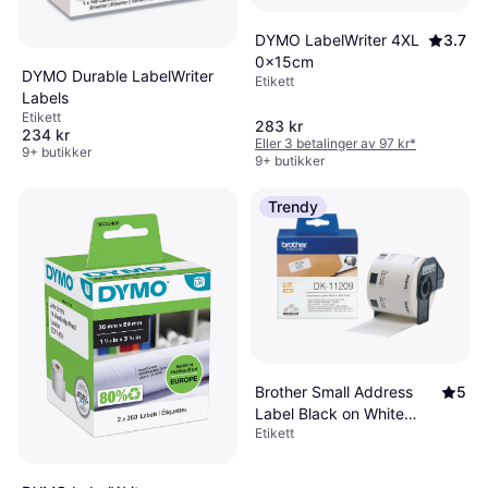
DYMO LabelWriter 4XL
3.7
0x15cm
DYMO Durable LabelWriter
Etikett
Labels
Etikett
283 kr
234 kr
Eller 3 betalinger av 97 kr
*
9+ butikker
9+ butikker
Trendy
Brother Small Address
5
Label Black on White
Etikett
2.9x6.2cm