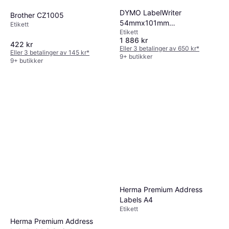
DYMO LabelWriter
Brother CZ1005
54mmx101mm
Etikett
Etikett
Shipping/Name Badge
1 886 kr
Labels White 12 Rolls x 220
422 kr
Eller 3 betalinger av 650 kr
*
Eller 3 betalinger av 145 kr
*
Labels
9+ butikker
9+ butikker
Herma Premium Address
Labels A4
Etikett
Herma Premium Address