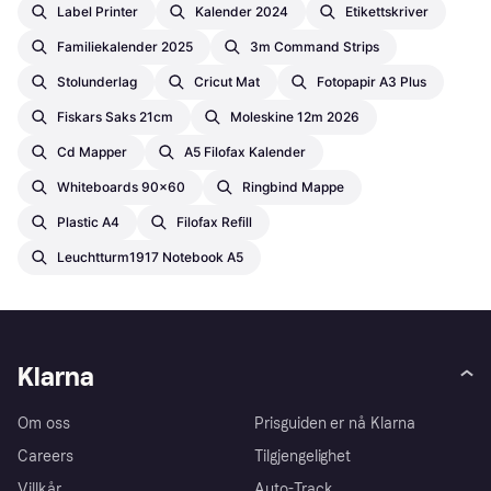
Label Printer
Kalender 2024
Etikettskriver
Familiekalender 2025
3m Command Strips
Stolunderlag
Cricut Mat
Fotopapir A3 Plus
Fiskars Saks 21cm
Moleskine 12m 2026
Cd Mapper
A5 Filofax Kalender
Whiteboards 90x60
Ringbind Mappe
Plastic A4
Filofax Refill
Leuchtturm1917 Notebook A5
Klarna
Om oss
Prisguiden er nå Klarna
Careers
Tilgjengelighet
Villkår
Auto-Track