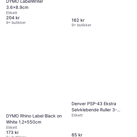
DYMO LabelWriter
3.6x8.9cm
Etikett
204 kr
162 kr
9+ butikker
9+ butikker
Denver PSP-43 Ekstra
Selvklebende Ruller 3-
Etikett
Pakning
DYMO Rhino Label Black on
White 1.2x550cm
Etikett
173 kr
65 kr