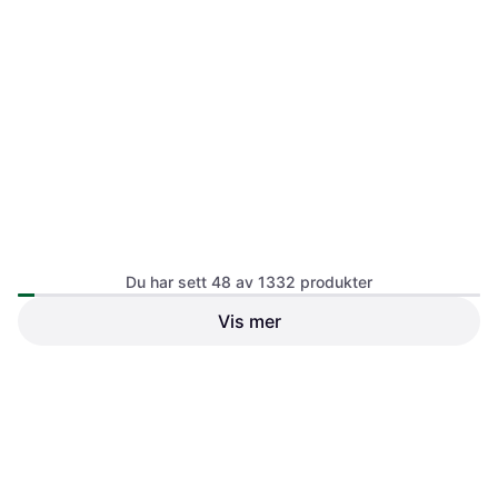
Herma Removable Labels A4
Du har sett 48 av 1332 produkter
Etikett
Vis mer
Herma Premium Labels A4
Etikett
297 kr
334 kr
Eller 3 betalinger av 102 kr
*
Eller 3 betalinger av 115 kr
*
9 butikker
9+ butikker
1
2
3
...
16
...
28