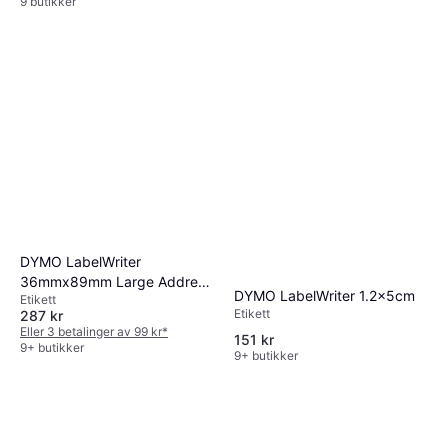
9 butikker
DYMO LabelWriter
36mmx89mm Large Address
DYMO LabelWriter 1.2x5cm
Etikett
Labels 3.6x8.9cm
Etikett
287 kr
Eller 3 betalinger av 99 kr
*
151 kr
9+ butikker
9+ butikker