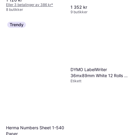
Eller 3 betalinger av 386 kr
*
1 352 kr
8 butikker
9 butikker
Trendy
DYMO LabelWriter
36mx89mm White 12 Rolls x
Etikett
260 Labels
Herma Numbers Sheet 1-540
Paper