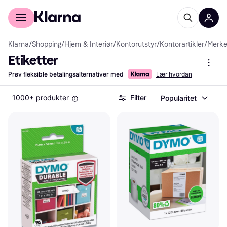
For kunder
For bedrifter
Klarna
/
Shopping
/
Hjem & Interiør
/
Kontorutstyr
/
Kontorartikler
/
Merke
Etiketter
Prøv fleksible betalingsalternativer med
Lær hvordan
1000+ produkter
Filter
Popularitet