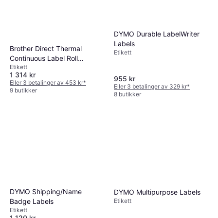
DYMO Durable LabelWriter
Labels
Brother Direct Thermal
Etikett
Continuous Label Roll
Etikett
10.2x5.8cm
1 314 kr
955 kr
Eller 3 betalinger av 453 kr
*
Eller 3 betalinger av 329 kr
*
9 butikker
8 butikker
DYMO Shipping/Name
DYMO Multipurpose Labels
Etikett
Badge Labels
Etikett
1 120 kr