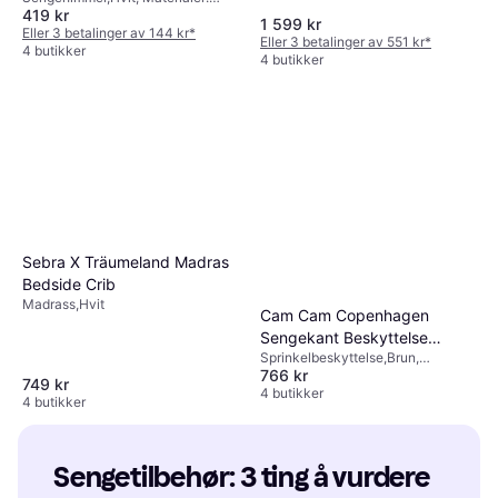
419 kr
Bomull, Polyester
1 599 kr
Eller 3 betalinger av 144 kr
*
Eller 3 betalinger av 551 kr
*
4 butikker
4 butikker
Sebra X Träumeland Madras
Bedside Crib
Madrass,Hvit
Cam Cam Copenhagen
Sengekant Beskyttelse
Sprinkelbeskyttelse,Brun,
Carousel
766 kr
Multifarget, Natur, Rød
749 kr
4 butikker
4 butikker
Sengetilbehør: 3 ting å vurdere 