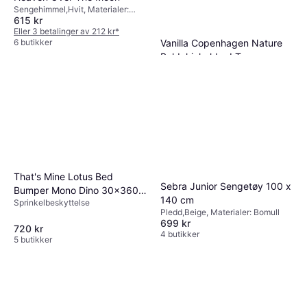
Sengehimmel,Hvit, Materialer:
615 kr
Bomull, Antall deler: 1
Eller 3 betalinger av 212 kr
*
Vanilla Copenhagen Nature
6 butikker
Baldakinholder I Tre
Sengehimmel, Antall deler: 1
524 kr
5 butikker
That's Mine Lotus Bed
Sebra Junior Sengetøy 100 x
Bumper Mono Dino 30x360
140 cm
Sprinkelbeskyttelse
cm
Pledd,Beige, Materialer: Bomull
699 kr
720 kr
4 butikker
5 butikker