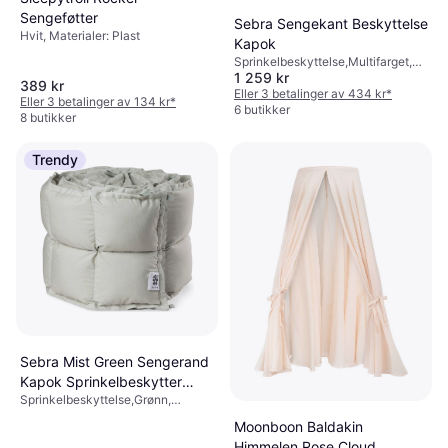
Sengeføtter
Sebra Sengekant Beskyttelse
Hvit, Materialer: Plast
Kapok
Sprinkelbeskyttelse,Multifarget,
1 259 kr
Materialer: Bomull, Antall deler: 1
389 kr
Eller 3 betalinger av 434 kr
*
Eller 3 betalinger av 134 kr
*
6 butikker
8 butikker
Trendy
Sebra Mist Green Sengerand
Kapok Sprinkelbeskytter
Sprinkelbeskyttelse,Grønn,
360x26 cm
Materialer: Bomull, Kapok
Moonboon Baldakin
Himmelen Rose Cloud