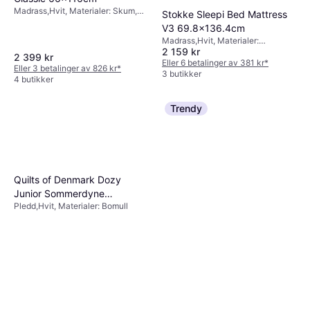
Madrass,Hvit, Materialer: Skum,
Stokke Sleepi Bed Mattress
Polyester
V3 69.8x136.4cm
Madrass,Hvit, Materialer:
2 159 kr
Polyester
2 399 kr
Eller 6 betalinger av 381 kr
*
Eller 3 betalinger av 826 kr
*
3 butikker
4 butikker
Trendy
Quilts of Denmark Dozy
Junior Sommerdyne
Pledd,Hvit, Materialer: Bomull
100x140cm