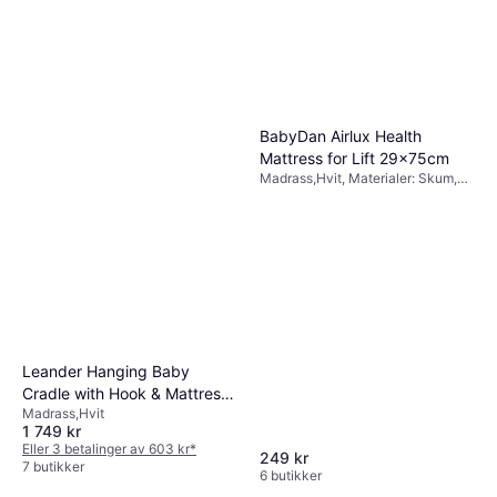
BabyDan Airlux Health
Mattress for Lift 29x75cm
Madrass,Hvit, Materialer: Skum,
Polyester
Leander Hanging Baby
Cradle with Hook & Mattress
Madrass,Hvit
- White
1 749 kr
Eller 3 betalinger av 603 kr
*
249 kr
7 butikker
6 butikker