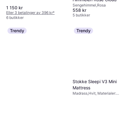
Sengehimmel,Rosa
1 150 kr
558 kr
Eller 3 betalinger av 396 kr
*
5 butikker
6 butikker
Trendy
Trendy
Stokke Sleepi V3 Mini
Mattress
Madrass,Hvit, Materialer:
Polyester