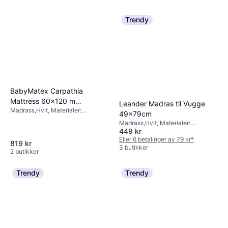
Trendy
BabyMatex Carpathia
Mattress 60x120 m
Leander Madras til Vugge
Madrass,Hvit, Materialer:
60x120cm
49x79cm
Polyester, Bomull
Madrass,Hvit, Materialer:
449 kr
Polyester, Bomull
Eller 6 betalinger av 79 kr
*
819 kr
3 butikker
2 butikker
Trendy
Trendy