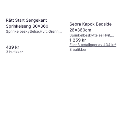
Rätt Start Sengekant
Sebra Kapok Bedside
Sprinkelseng 30x360
26x360cm
Sprinkelbeskyttelse,Hvit, Grønn,
Sprinkelbeskyttelse,Hvit,
Materialer: Bomull
1 259 kr
Materialer: Bomull
Eller 3 betalinger av 434 kr
*
439 kr
3 butikker
3 butikker