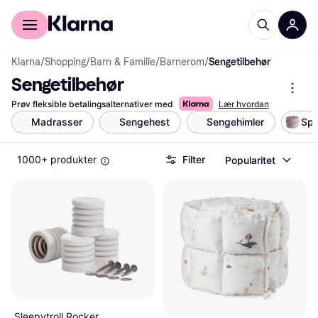
For kunder
For bedrifter
Klarna
/
Shopping
/
Barn & Familie
/
Barnerom
/
Sengetilbehør
Sengetilbehør
Prøv fleksible betalingsalternativer med
Lær hvordan
Madrasser
Sengehest
Sengehimler
Spr
1000+ produkter
Filter
Popularitet
Sleepytroll Rocker