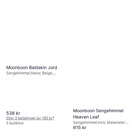
Moonboon Baldakin Jord
Sengehimmel,Natur, Beige,
Materialer: Bomull
Moonboon Sengehimmel
538 kr
Heaven Leaf
Eller 3 betalinger av 185 kr
*
Sengehimmel,Hvit, Materialer:
5 butikker
615 kr
Bomull, Antall deler: 1
Eller 3 betalinger av 212 kr
*
6 butikker