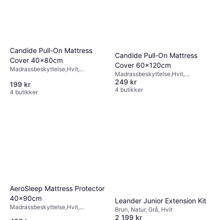
Candide Pull-On Mattress
Candide Pull-On Mattress
Cover 40x80cm
Cover 60x120cm
Madrassbeskyttelse,Hvit,
Madrassbeskyttelse,Hvit,
Materialer: Bambus, Bomull
249 kr
Materialer: Bambus, Bomull
199 kr
4 butikker
4 butikker
AeroSleep Mattress Protector
40x90cm
Leander Junior Extension Kit
Madrassbeskyttelse,Hvit,
Brun, Natur, Grå, Hvit
Materialer: Polyester, Bomull
2 199 kr