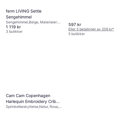
ferm LIVING Settle
Sengehimmel
Sengehimmel,Beige, Materialer:
597 kr
1 119 kr
Furu, Bomull
Eller 3 betalinger av 206 kr
*
3 butikker
5 butikker
Cam Cam Copenhagen
Harlequin Embroidery Crib
Sprinkelbeskyttelse,Natur, Rosa,
Bumper 30x365cm
Grå, Materialer: Polyester, Bomull