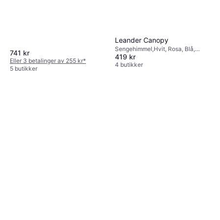
Leander Canopy
Sengehimmel,Hvit, Rosa, Blå,
741 kr
419 kr
Materialer: Polyester, Bomull
Eller 3 betalinger av 255 kr
*
4 butikker
5 butikker