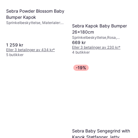
Sebra Powder Blossom Baby
Bumper Kapok
Sprinkelbeskyttelse, Materialer:
Sebra Kapok Baby Bumper
Bomull
26x180cm
Sprinkelbeskyttelse,Rosa,
669 kr
Materialer: Bomull
1 259 kr
Eller 3 betalinger av 230 kr
*
Eller 3 betalinger av 434 kr
*
4 butikker
5 butikker
-19%
Sebra Baby Sengegrind with
Kapok Støtfanger Jetty