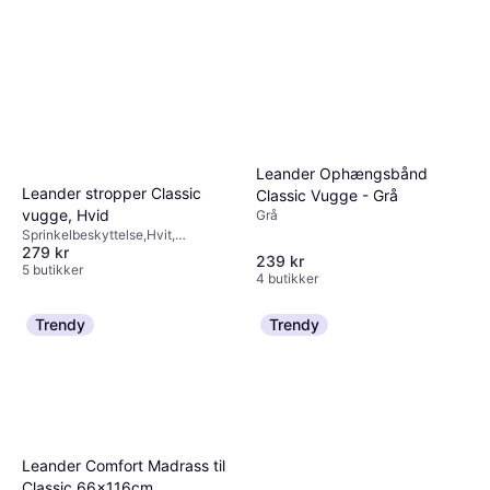
Leander Ophængsbånd
Leander stropper Classic
Classic Vugge - Grå
vugge, Hvid
Grå
Sprinkelbeskyttelse,Hvit,
279 kr
Materialer: Bomull
239 kr
5 butikker
4 butikker
Trendy
Trendy
Leander Comfort Madrass til
Classic 66x116cm