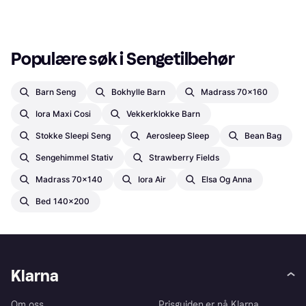
1
2
3
...
13
...
22
Populære søk i Sengetilbehør
Barn Seng
Bokhylle Barn
Madrass 70x160
Iora Maxi Cosi
Vekkerklokke Barn
Stokke Sleepi Seng
Aerosleep Sleep
Bean Bag
Sengehimmel Stativ
Strawberry Fields
Madrass 70x140
Iora Air
Elsa Og Anna
Bed 140x200
Klarna
Om oss
Prisguiden er nå Klarna