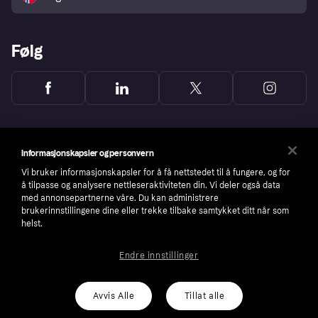
Følg
Informasjonskapsler og personvern
Vi bruker informasjonskapsler for å få nettstedet til å fungere, og for
å tilpasse og analysere nettleseraktiviteten din. Vi deler også data
med annonsepartnerne våre. Du kan administrere
brukerinnstillingene dine eller trekke tilbake samtykket ditt når som
helst.
Endre innstillinger
Copyright © 2005-2026 Klarna Bank AB (publ). Headquarters: Stockholm, Sweden. All
rights reserved. Klarna Bank AB (publ). Sveavägen 46, 111 34 Stockholm. Organization
number: 556737-0431
Avvis Alle
Tillat alle
Cookies
Klarna.com