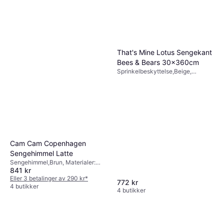
That's Mine Lotus Sengekant
Bees & Bears 30x360cm
Sprinkelbeskyttelse,Beige,
Materialer: Bomull, Polyester,
Tema: Dyr
Cam Cam Copenhagen
Sengehimmel Latte
Sengehimmel,Brun, Materialer:
841 kr
Metall, Bomull
Eller 3 betalinger av 290 kr
*
772 kr
4 butikker
4 butikker