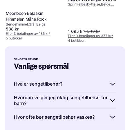
Sprinkelbeskyttelse,Beige,
Beige 4x360cm
Materialer: Bomull
Moonboon Baldakin
Himmelen Måne Rock
Sengehimmel,Grå, Beige
538 kr
1 095 kr
1 349 kr
Eller 3 betalinger av 185 kr
*
Eller 3 betalinger av 377 kr
*
5 butikker
4 butikker
SENGETILBEHØR
Vanlige spørsmål
Hva er sengetilbehør?
Sengetilbehør er tilbehør til sengen som puter,
Hvordan velger jeg riktig sengetilbehør for
barn?
dyner og sengetepper. Disse produktene gir
komfort og stil til barnerommet. Velg fra et
Riktig sengetilbehør for barn avhenger av
Hvor ofte bør sengetilbehør vaskes?
bredt utvalg av materialer og design for å
alder, allergier og preferanser. Sengetilbehør
finne det som passer best for ditt barns
bør være mykt, allergivennlig og lett å vaske.
Sengetilbehør bør vaskes hver andre uke for å