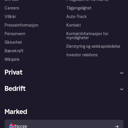
Careers
Tilgjengelighet
Villkår
Auto-Track
Presseinformasjon
Kontakt
Personvern
Kontaktinformasjon for
myndigheter
Sikkerhet
Eierstyring og selskapsledelse
Bærekraft
Investor relations
Wikipink
Privat
Hjelp
Kjøperbeskyttelse
Bedrift
Logg inn
Klager
Butikksupport
Developers portal
Klarna-appen
Kredittavtale
Merchant portal
Driftsstatus
Marked
Utforsk butikker
Personverninnstillinger
Selg med Klarna
Plattformer og partnere
Norge