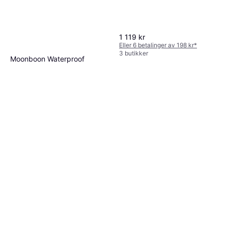
1 119 kr
Eller 6 betalinger av 198 kr
*
3 butikker
Moonboon Waterproof
Mattress Protector For Baby
Madrassbeskyttelse,Natur,
32x90cm
319 kr
Materialer: Bomull
4 butikker