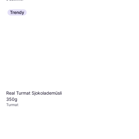
Trendy
Real Turmat Sjokolademüsli
350g
Turmat