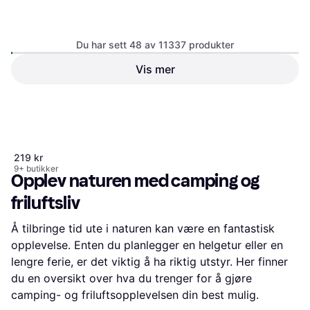
Du har sett 48 av 11337 produkter
Vis mer
Primus Fuel Bottle 0.6L 600
119 kr
ml
9+ butikker
1
2
3
...
120
...
237
Brenselflaske
219 kr
9+ butikker
Opplev naturen med camping og
friluftsliv
Å tilbringe tid ute i naturen kan være en fantastisk
opplevelse. Enten du planlegger en helgetur eller en
lengre ferie, er det viktig å ha riktig utstyr. Her finner
du en oversikt over hva du trenger for å gjøre
camping- og friluftsopplevelsen din best mulig.