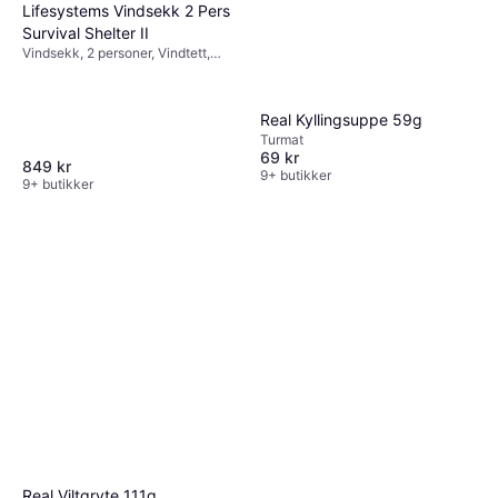
Lifesystems Vindsekk 2 Pers
Survival Shelter II
Vindsekk, 2 personer, Vindtett,
Vannavvisende, Ventilasjon
Real Kyllingsuppe 59g
Turmat
69 kr
849 kr
9+ butikker
9+ butikker
Real Viltgryte 111g