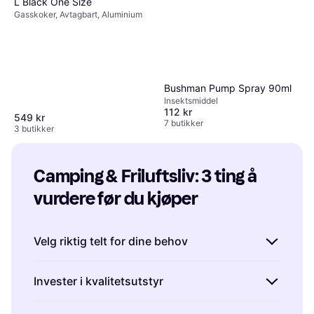
L Black One Size
Gasskoker, Avtagbart, Aluminium
Bushman Pump Spray 90ml
Insektsmiddel
112 kr
549 kr
7 butikker
3 butikker
Camping & Friluftsliv: 3 ting å 
vurdere før du kjøper
Velg riktig telt for dine behov
Å velge riktig telt er avgjørende for en god
Invester i kvalitetsutstyr
campingopplevelse. Tenk over hvor mange
personer som skal bruke teltet og hvilken
Når du kjøper camping- og friluftslivutstyr,