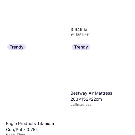
3 949 kr
9+ butikker
Trendy
Trendy
Mammut Women's Protect
Fiber Bag -21c Dame
Dame
2 999 kr
9+ butikker
Bestway Air Mattress
203x152x22cm
Luftmadrass
Eagle Products Titanium
Cup/Pot - 0.75L
Kopp, Titan