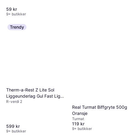
59 kr
9+ butikker
Trendy
Mammut Perform Down Bag
7C Highway L
3 404 kr
9+ butikker
Therm-a-Rest Z Lite Sol
Liggeunderlag Gul Fast Light
R-verdi 2
2 0 R-Verdi
Real Turmat Biffgryte 500g
Oransje
Turmat
119 kr
599 kr
9+ butikker
9+ butikker