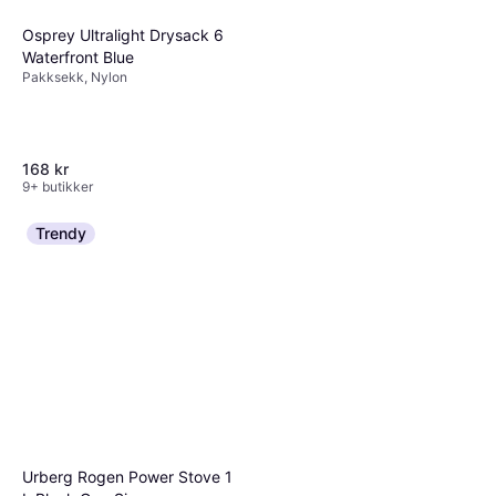
Osprey Ultralight Drysack 6
Waterfront Blue
Pakksekk, Nylon
168 kr
9+ butikker
Grangers Performance Repel
Trendy
Plus 275 ml
Insektsmiddel
189 kr
687,00 kr/L
9+ butikker
Urberg Rogen Power Stove 1