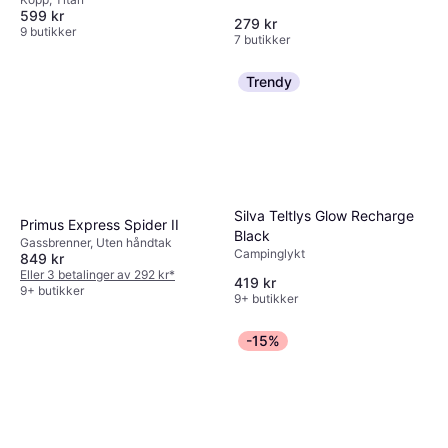
599 kr
279 kr
9 butikker
7 butikker
Trendy
Silva Teltlys Glow Recharge
Primus Express Spider II
Black
Gassbrenner, Uten håndtak
Campinglykt
849 kr
Eller 3 betalinger av 292 kr
*
419 kr
9+ butikker
9+ butikker
-15%