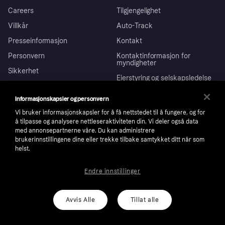
Careers
Tilgjengelighet
Villkår
Auto-Track
Presseinformasjon
Kontakt
Personvern
Kontaktinformasjon for
myndigheter
Sikkerhet
Eierstyring og selskapsledelse
Bærekraft
Investor relations
Informasjonskapsler og personvern
Wikipink
Vi bruker informasjonskapsler for å få nettstedet til å fungere, og for
Privat
å tilpasse og analysere nettleseraktiviteten din. Vi deler også data
med annonsepartnerne våre. Du kan administrere
brukerinnstillingene dine eller trekke tilbake samtykket ditt når som
Hjelp
Kjøperbeskyttelse
Bedrift
helst.
Logg inn
Klager
Endre innstillinger
Butikksupport
Developers portal
Klarna-appen
Kredittavtale
Merchant portal
Driftsstatus
Marked
Utforsk butikker
Personverninnstillinger
Avvis Alle
Tillat alle
Selg med Klarna
Plattformer og partnere
Norge