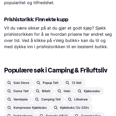
popularitet og tilfredshet.
Prishistorikk: Finn ekte kupp
Vil du være sikker på at du gjør et godt kjøp? Sjekk
prishistorikken for å se hvordan prisene har endret seg
over tid. Ved å klikke på «Velg butikk» kan du til og
med dykke inn i prishistorikken til en bestemt butikk.
Populære søk i Camping & Friluftsliv
Solo Stove
Popup Telt
12 Volt
Dome Telt
Biltelt
Heki
Kjøleveske
Vannkjele
Camping Telt
Lifestraw
Kompressor Kjøleboks
Kjøleboks 12v 230v
Dobbeltseng
Dometic Cff 12
Camping Gas