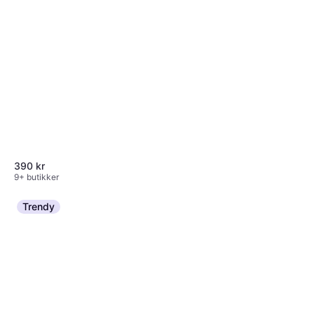
390 kr
9+ butikker
Trendy
Nikwax Tent & Gear
SolarProof 500ml
129 kr
9+ butikker