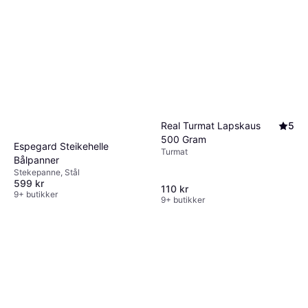
Real Turmat Lapskaus
5
500 Gram
Espegard Steikehelle
Turmat
Bålpanner
Stekepanne, Stål
599 kr
110 kr
9+ butikker
9+ butikker