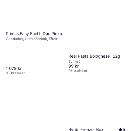
Primus Easy Fuel II Duo Piezo
Gasskoker, Uten håndtak, Effekt
3000W
Real Pasta Bolognese 122g
Turmat
99 kr
1 079 kr
9+ butikker
9+ butikker
Ryobi Freezer Box
5