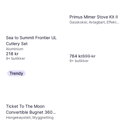
Primus Mimer Stove Kit II
Gasskoker, Avtagbart, Effekt
2800W, Aluminium
Sea to Summit Frontier UL
Cutlery Set
Aluminium
218 kr
764 kr
899 kr
9+ butikker
9+ butikker
Trendy
Ticket To The Moon
Convertible Bugnet 360
Hengekøyetelt, Myggnetting
White