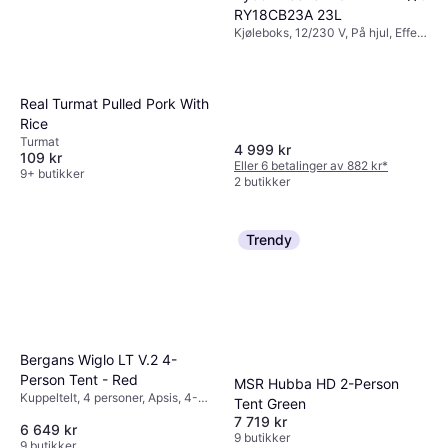
RY18CB23A 23L
Kjøleboks, 12/230 V, På hjul, Effekt
60W
Real Turmat Pulled Pork With
Rice
Turmat
4 999 kr
109 kr
Eller 6 betalinger av 882 kr
*
9+ butikker
2 butikker
Trendy
Bergans Wiglo LT V.2 4-
Person Tent - Red
MSR Hubba HD 2-Person
Kuppeltelt, 4 personer, Apsis, 4-
Tent Green
sesongs telt, Ventilasjon,
7 719 kr
6 649 kr
Myggnetting
9 butikker
9 butikker