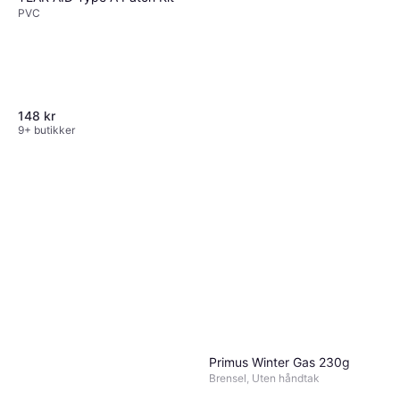
PVC
148 kr
9+ butikker
Primus Fuel Bottle 1L
Brenselflaske, Uten håndtak
284 kr
9+ butikker
Primus Winter Gas 230g
Brensel, Uten håndtak