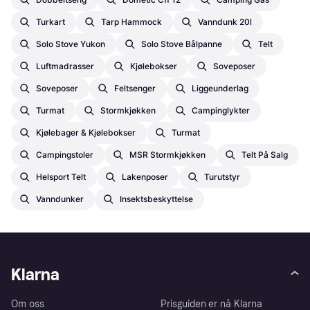
Turkart
Tarp Hammock
Vanndunk 20l
Solo Stove Yukon
Solo Stove Bålpanne
Telt
Luftmadrasser
Kjølebokser
Soveposer
Soveposer
Feltsenger
Liggeunderlag
Turmat
Stormkjøkken
Campinglykter
Kjølebager & Kjølebokser
Turmat
Campingstoler
MSR Stormkjøkken
Telt På Salg
Helsport Telt
Lakenposer
Turutstyr
Vanndunker
Insektsbeskyttelse
Klarna
Om oss
Prisguiden er nå Klarna