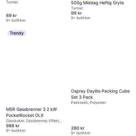
Turmat
500g Middag Heftig Gryte
Turmat
99 kr
69 kr
9+ butikker
9+ butikker
Trendy
Osprey Daylite Packing Cube
Set 3 Pack
Pakksekk, Polyester
MSR Gassbrenner 3 2 kW
PocketRocket DLX
Gasskoker, Gassbrenner, Effekt
988 kr
3200W, Aluminium
280 kr
9+ butikker
9+ butikker