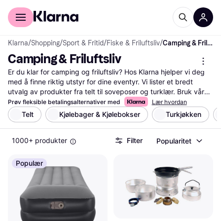
For kunder
For bedrifter
Klarna
/
Shopping
/
Sport & Fritid
/
Fiske & Friluftsliv
/
Camping & Friluftsliv
Camping & Friluftsliv
Er du klar for camping og friluftsliv? Hos Klarna hjelper vi deg 
med å finne riktig utstyr for dine eventyr. Vi lister et bredt 
utvalg av produkter fra telt til soveposer og turklær. Bruk våre 
nyttige filtre for å sortere etter pris, merke eller funksjoner. 
Prøv fleksible betalingsalternativer med
Lær hvordan
Dette gjør det enklere for deg å finne det utstyret som passer 
Telt
Kjølebager & Kjølebokser
Turkjøkken
dine behov og budsjett. Les brukeranmeldelser for å få innsikt i 
hvordan produktene presterer i praksis. Enten du planlegger en 
1000+ produkter
Filter
Popularitet
helgetur eller en lengre ekspedisjon, guider vi deg til de beste 
tilbudene og sikrer at du får mest for pengene. Klarna gir deg 
alt du trenger for camping og friluftsliv på ett sted. Start her for 
Populær
å finne det utstyret som vil gjøre dine opplevelser enda bedre!
Les mer om camping & friluftsliv her