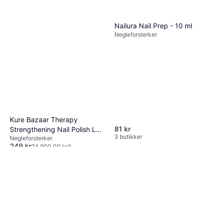
Nailura Nail Prep - 10 ml
Negleforsterker
Kure Bazaar Therapy
81 kr
Strengthening Nail Polish Le
3 butikker
Negleforsterker
Beige 10ml
249 kr
24 900,00 kr/L
2 butikker