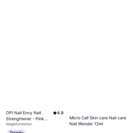
OPI Nail Envy Nail
4.9
Micro Cell Skin care Nail care
Strengthener - Pink
Nail Wonder 12ml
Negleforsterker
15ml
252 kr
Negleforsterker, Hurtigtørkende,
16 800,00 kr/L
Trendy