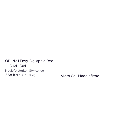
OPI Nail Envy Big Apple Red
- 15 ml 15ml
Negleforsterker, Styrkende
268 kr
17 867,00 kr/L
Micro Cell Nagelpflege
6 butikker
Colour & Repair Nagellack
Negleforsterker
152 kr
Eller 3 betalinger av 52 kr
*
6 butikker