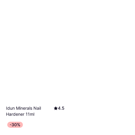
Idun Minerals Nail
4.5
Hardener 11ml
Negleforsterker, Duft, Styrkende
69 kr
-30%
6 300,00 kr/L
7 butikker