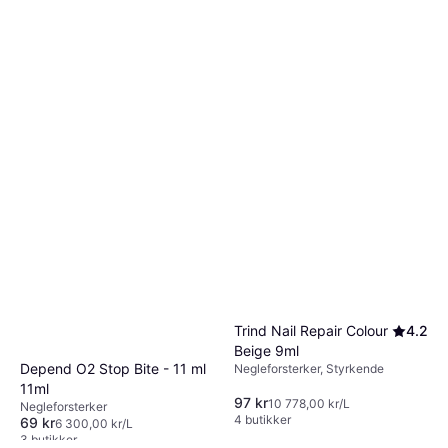
Herome Nail Hardener Strong
10ml
Negleforsterker, Styrkende
115 kr
11 500,00 kr/L
5 butikker
Trind Nail Repair Colour
4.2
Beige 9ml
Depend O2 Stop Bite - 11 ml
Negleforsterker, Styrkende
11ml
97 kr
10 778,00 kr/L
Negleforsterker
4 butikker
69 kr
6 300,00 kr/L
3 butikker