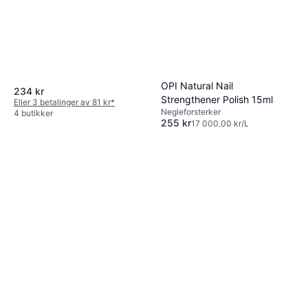
Herome Nail Hardener
Sensitive 10ml
Negleforsterker, Lang holdbarhet,
132 kr
Nærende, Styrkende
13 225,00 kr/L
6 butikker
OPI Natural Nail
234 kr
Strengthener Polish 15ml
Eller 3 betalinger av 81 kr
*
Negleforsterker
4 butikker
255 kr
17 000,00 kr/L
Eller 6 betalinger av 45 kr
*
5 butikker