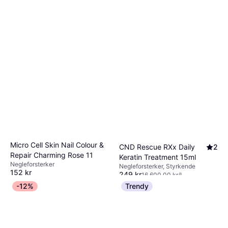
Micro Cell Skin Nail Colour &
CND Rescue RXx Daily
2
Repair Charming Rose 11
Keratin Treatment 15ml
Negleforsterker
Negleforsterker, Styrkende
152 kr
249 kr
16 600,00 kr/L
Eller 3 betalinger av 52 kr
*
3 butikker
-12%
Trendy
6 butikker