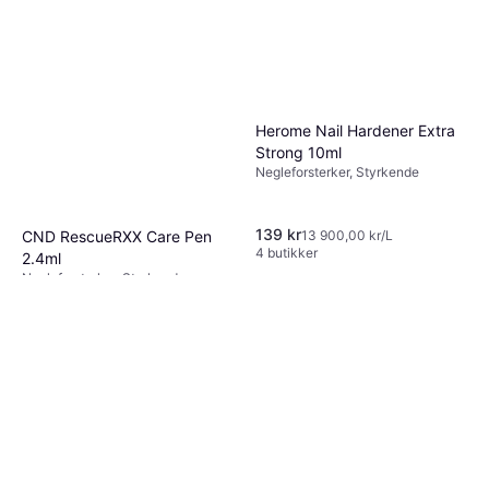
Herome Nail Hardener Extra
Strong 10ml
Negleforsterker, Styrkende
139 kr
CND RescueRXX Care Pen
13 900,00 kr/L
4 butikker
2.4ml
Negleforsterker, Styrkende,
183 kr
Nærende
76 250,00 kr/L
4 butikker