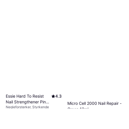
Essie Hard To Resist
4.3
Nail Strengthener Pink
Micro Cell 2000 Nail Repair -
Negleforsterker, Styrkende
Tint 13.5ml
Green 12ml
129 kr
9 556,00 kr/L
Negleforsterker
9+ butikker
152 kr
12 667,00 kr/L
Eller 3 betalinger av 52 kr
*
6 butikker