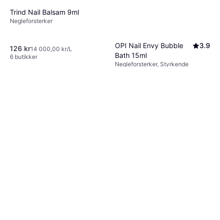
Trind Nail Balsam 9ml
Negleforsterker
OPI Nail Envy Bubble
3.9
126 kr
14 000,00 kr/L
Bath 15ml
6 butikker
Negleforsterker, Styrkende
185 kr
12 333,00 kr/L
7 butikker