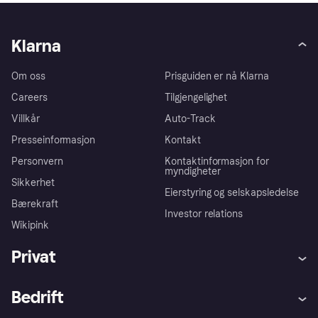
Klarna
Om oss
Prisguiden er nå Klarna
Careers
Tilgjengelighet
Villkår
Auto-Track
Presseinformasjon
Kontakt
Personvern
Kontaktinformasjon for
myndigheter
Sikkerhet
Eierstyring og selskapsledelse
Bærekraft
Investor relations
Wikipink
Privat
Hjelp
Kjøperbeskyttelse
Bedrift
Logg inn
Klager