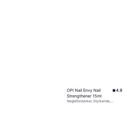
OPI Nail Envy Nail
4.9
Strengthener 15ml
Negleforsterker, Styrkende,
228 kr
Vitaminer
15 200,00 kr/L
6 butikker