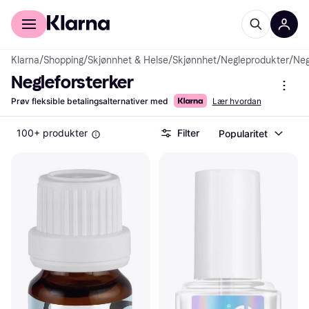
For kunder
For bedrifter
Klarna
/
Shopping
/
Skjønnhet & Helse
/
Skjønnhet
/
Negleprodukter
/
Neg
Negleforsterker
Prøv fleksible betalingsalternativer med
Lær hvordan
100+ produkter
Filter
Popularitet