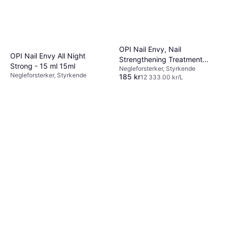
OPI Nail Envy, Nail
OPI Nail Envy All Night
Strengthening Treatment
Strong - 15 ml 15ml
Negleforsterker, Styrkende
15ml
Negleforsterker, Styrkende
185 kr
12 333,00 kr/L
275 kr
18 333,00 kr/L
5 butikker
5 butikker