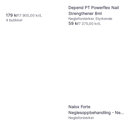
Depend PT Powerflex Nail
Strengthener 8ml
179 kr
17 900,00 kr/L
Negleforsterker, Styrkende
4 butikker
59 kr
7 375,00 kr/L
5 butikker
Nalox Forte
Neglesoppbehandling - New
Negleforsterker
30ml