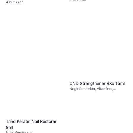
4 butikker
CND Strengthener RXx 15ml
Negleforsterker, Vitaminer,
Nærende, Pustende
Trind Keratin Nail Restorer
9ml
Negleforsterker