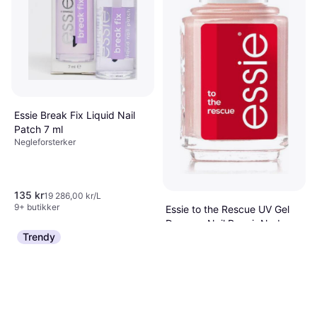
Essie Break Fix Liquid Nail
Patch 7 ml
Negleforsterker
135 kr
19 286,00 kr/L
9+ butikker
Essie to the Rescue UV Gel
Damage Nail Repair Nude
Trendy
Negleforsterker, Styrkende
13.5 ml 13.5ml
128 kr
9 481,00 kr/L
9+ butikker