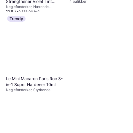
Strengthener Violet Tint
4 butikker
Negleforsterker, Nærende,
13.5ml
129 kr
Styrkende
9 556,00 kr/L
9 butikker
Trendy
Le Mini Macaron Paris Roc 3-
in-1 Super Hardener 10ml
Negleforsterker, Styrkende