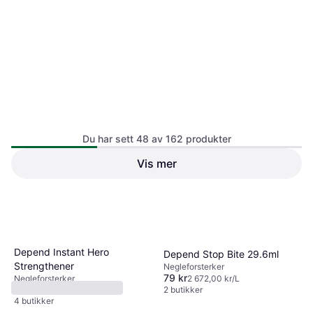
Du har sett 48 av 162 produkter
Vis mer
1
2
3
4
Depend Instant Hero
Depend Stop Bite 29.6ml
Strengthener
Negleforsterker
79 kr
Negleforsterker
2 672,00 kr/L
90 kr
2 butikker
4 butikker