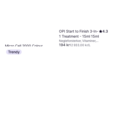
OPI Start to Finish 3-In-
4.3
1 Treatment - 15ml 15ml
Negleforsterker, Vitaminer,
194 kr
Styrkende
12 933,00 kr/L
Micro Cell 2000 Colour
6 butikker
Repair Soft Taupe
Trendy
Negleforsterker
158 kr
Eller 3 betalinger av 54 kr
*
6 butikker