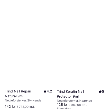
Trind Nail Repair
4.2
Trind Keratin Nail
5
Natural 9ml
Protector 9ml
Negleforsterker, Styrkende
Negleforsterker, Nærende
125 kr
13 889,00 kr/L
142 kr
15 778,00 kr/L
5 butikker