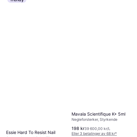
129 kr
Lang holdbarhet, Styrkende
6 butikker
10 750,00 kr/L
7 butikker
Mavala Scientifique K+ 5ml
Negleforsterker, Styrkende
198 kr
39 600,00 kr/L
Essie Hard To Resist Nail
Eller 3 betalinger av 68 kr
*