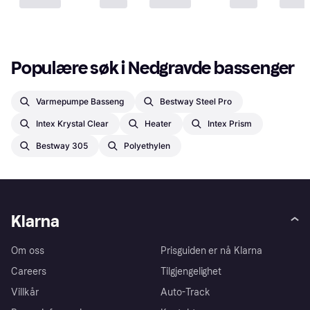
Populære søk i Nedgravde bassenger
Varmepumpe Basseng
Bestway Steel Pro
Intex Krystal Clear
Heater
Intex Prism
Bestway 305
Polyethylen
Klarna
Om oss
Prisguiden er nå Klarna
Careers
Tilgjengelighet
Villkår
Auto-Track