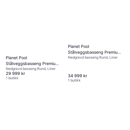
Planet Pool
Stålveggsbasseng Premium
Planet Pool
Nedgravd basseng Rund, Liner
Rund 3,5x1,5m Innebygd
Stålveggsbasseng Premium
L:Persia Grå
Nedgravd basseng Rund, Liner
Rund 3.5x1.5m
29 999 kr
34 999 kr
1 butikk
1 butikk