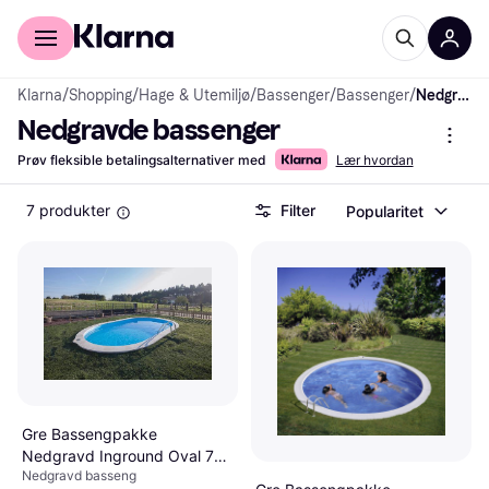
For kunder
For bedrifter
Klarna
/
Shopping
/
Hage & Utemiljø
/
Bassenger
/
Bassenger
/
Nedgravde bassenger
Nedgravde bassenger
Prøv fleksible betalingsalternativer med
Lær hvordan
7 produkter
Filter
Popularitet
Gre Bassengpakke
Nedgravd Inground Oval 700
Nedgravd basseng
x 320 x 120 cm