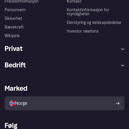
Presseinformasjon
Kontakt
Personvern
Kontaktinformasjon for
myndigheter
Sikkerhet
Eierstyring og selskapsledelse
Bærekraft
Investor relations
Wikipink
Privat
Hjelp
Kjøperbeskyttelse
Bedrift
Logg inn
Klager
Butikksupport
Developers portal
Klarna-appen
Kredittavtale
Merchant portal
Driftsstatus
Marked
Utforsk butikker
Personverninnstillinger
Selg med Klarna
Plattformer og partnere
Norge
Følg