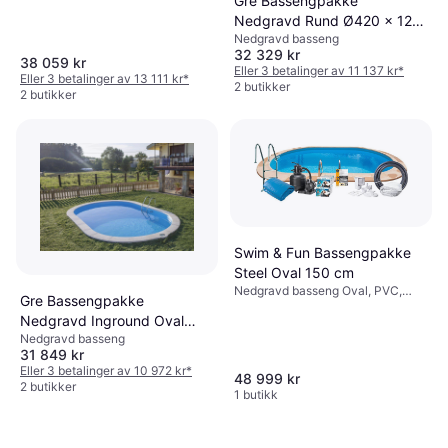
Gre Bassengpakke
Nedgravd Rund Ø420 x 120
Nedgravd basseng
cm
32 329 kr
38 059 kr
Eller 3 betalinger av 11 137 kr
*
Eller 3 betalinger av 13 111 kr
*
2 butikker
2 butikker
Swim & Fun Bassengpakke
Steel Oval 150 cm
Nedgravd basseng Oval, PVC,
Gre Bassengpakke
Liner
Nedgravd Inground Oval
Nedgravd basseng
500 x 300 120 cm
31 849 kr
Eller 3 betalinger av 10 972 kr
*
48 999 kr
2 butikker
1 butikk