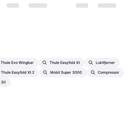
Thule Evo Wingbar
Thule Easyfold Xt
Luktfjerner
Thule Easyfold Xt 2
Mobil Super 3000
Compressor
 30