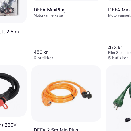
DEFA MiniPlug
DEFA Mini
Motorvarmerkabel
Motorvarmerk
ett 2.5 m +
473 kr
450 kr
Eller 3 betali
6 butikker
5 butikker
m) 230V
DEFA 2,5m MiniPlug