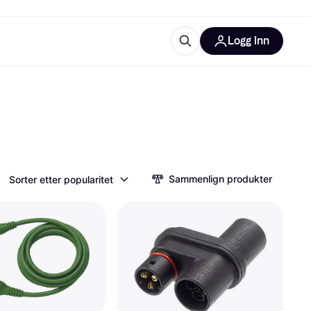
Logg inn
informasjon
utstyr
r Klarna?
Sammenlign produkter
Sorter etter popularitet
tegorier