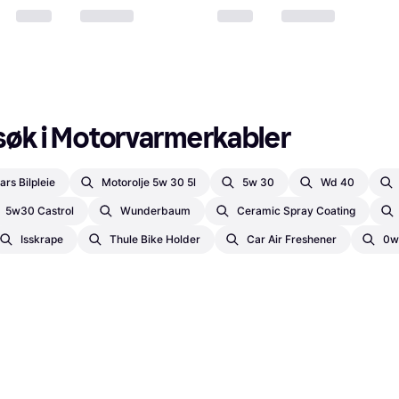
søk i Motorvarmerkabler
rs Bilpleie
Motorolje 5w 30 5l
5w 30
Wd 40
5w30 Castrol
Wunderbaum
Ceramic Spray Coating
Isskrape
Thule Bike Holder
Car Air Freshener
0w