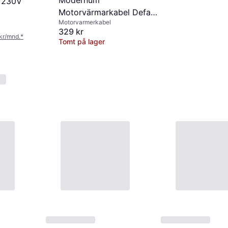
Modernum
) 230V
Motorvärmarkabel Defa
Motorvarmerkabel
3,6m MiniPlug
329 kr
 kr/mnd.
*
Tomt på lager