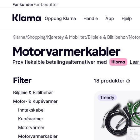
For kunder
For bedrifter
Oppdag Klarna
Handle
App
Hjelp
Klarna
/
Shopping
/
Kjøretøy & Mobilitet
/
Bilpleie & Biltilbehør
/
Moto
Betalingsm
Butikker
Motorvarmerkabler
Betalingsme
Elkjøp
Betal nå
Bookin
Betal i 3 dele
Farmasi
Prøv fleksible betalingsalternativer med
Lær
Betal innen 
kicks.n
Finansiering
Norweg
Vipps
Filter
18 produkter
Bilpleie & Biltilbehør
Butikkovers
Trendy
Motor- & Kupévarmer
Inntakskabel
Kupévarmer
Motorvarmer
Motorvarmerkabler