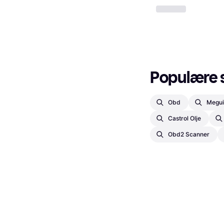
Populære 
Obd
Meguia
Castrol Olje
Obd2 Scanner