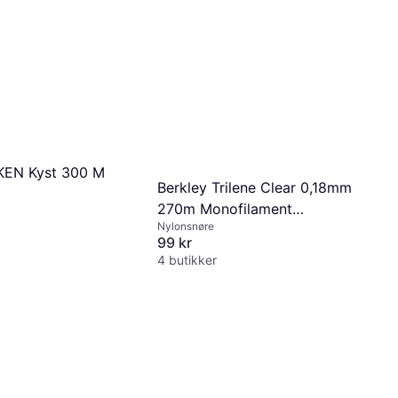
EN Kyst 300 M
Berkley Trilene Clear 0,18mm
270m Monofilament
Nylonsnøre
Monofilament
99 kr
4 butikker