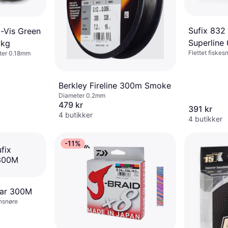
Sufix 832
o-Vis Green
Superlin
0kg
Flettet fiske
eter 0.18mm
Berkley Fireline 300m Smoke
Diameter 0.2mm
479 kr
391 kr
4 butikker
4 butikker
-11%
ear 300M
nsnøre