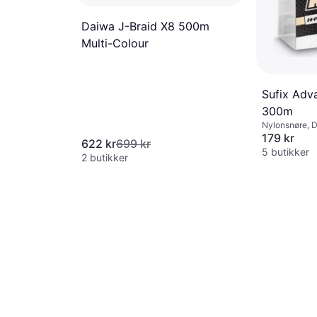
Daiwa J-Braid X8 500m
Multi-Colour
Sufix Ad
300m
Nylonsnøre, 
179 kr
622 kr
699 kr
5 butikker
2 butikker