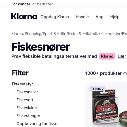
For kunder
For bedrifter
Oppdag Klarna
Handle
App
Hjelp
Klarna
/
Shopping
/
Sport & Fritid
/
Fiske & Friluftsliv
/
Fiskeutstyr
/
Fi
Betalingsm
Butikker
Fiskesnører
Betalingsme
Elkjøp
Betal nå
Bookin
Betal i 3 dele
Farmasi
Prøv fleksible betalingsalternativer med
Lær
Betal innen 
kicks.n
Finansiering
Norweg
Vipps
Filter
1000+ produkter
Fiskeutstyr
Butikkovers
Trendy
Fiskesneller
Fiskesett
Fiskesluker
Fiskestenger
Oppbevaring for fiske