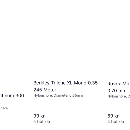
Berkley Trilene XL Mono 0.35
Rovex Mo
245 Meter
0.70 mm
latinum 300
Nylonsnøre, Diameter 0.35mm
Nylonsnøre, 
snøre
99 kr
59 kr
5 butikker
4 butikker