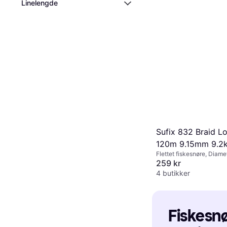
Linelengde
Sufix 832 Braid L
120m 9.15mm 9.2
Flettet fiskesnøre, Diam
259 kr
4 butikker
Fiskesnør