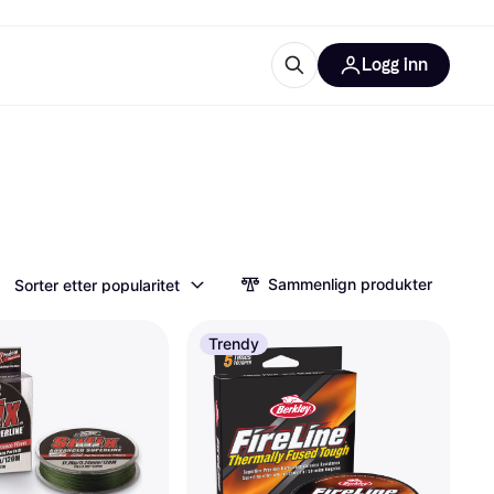
Logg inn
informasjon
utstyr
r Klarna?
Sammenlign produkter
Sorter etter popularitet
tegorier
Trendy