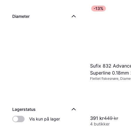
-13%
Diameter
Sufix 832 Advanc
Superline 0.18mm
Flettet fiskesnøre, Diam
Lagerstatus
391 kr
449 kr
Vis kun på lager
4 butikker