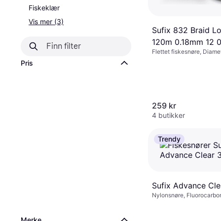
Fiskeklær
Vis mer (3)
Sufix 832 Braid L
120m 0.18mm 12 
Flettet fiskesnøre, Diam
Pris
259 kr
4 butikker
Trendy
Sufix Advance Cl
Nylonsnøre, Fluorocarbo
Merke