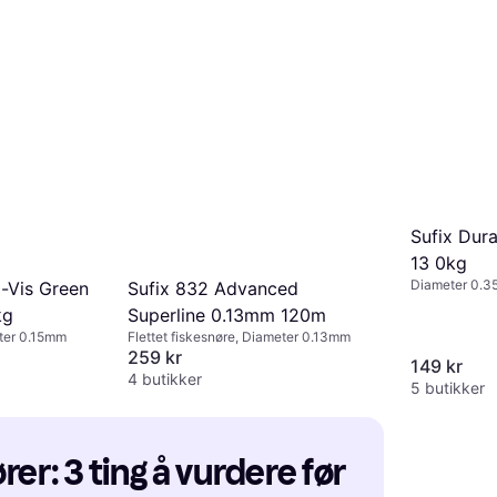
Sufix Dur
13 0kg
Diameter 0.
o-Vis Green
Sufix 832 Advanced
kg
Superline 0.13mm 120m
eter 0.15mm
Flettet fiskesnøre, Diameter 0.13mm
259 kr
149 kr
4 butikker
5 butikker
er: 3 ting å vurdere før 