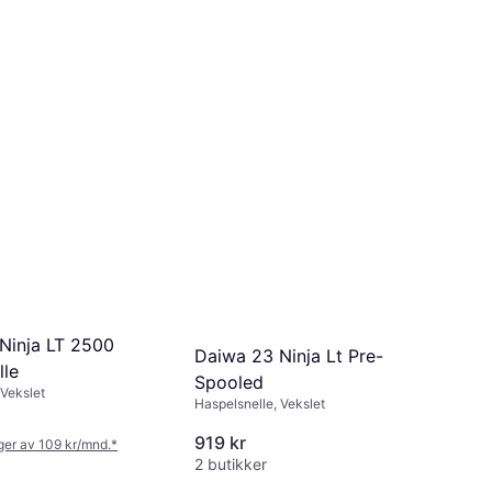
Ninja LT 2500
Daiwa 23 Ninja Lt Pre-
lle
Spooled
 Vekslet
Haspelsnelle, Vekslet
919 kr
nger av 109 kr/mnd.
*
2 butikker