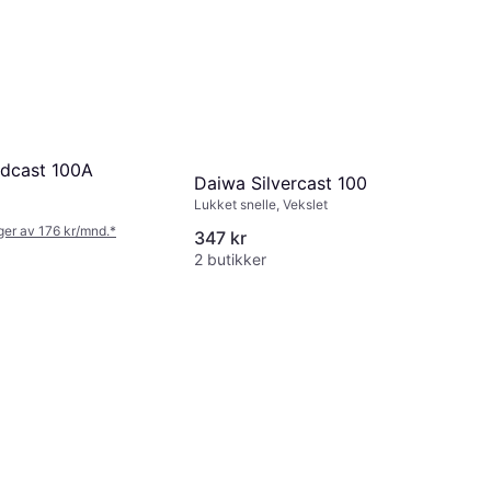
dcast 100A
Daiwa Silvercast 100
Lukket snelle, Vekslet
nger av 176 kr/mnd.
*
347 kr
2 butikker