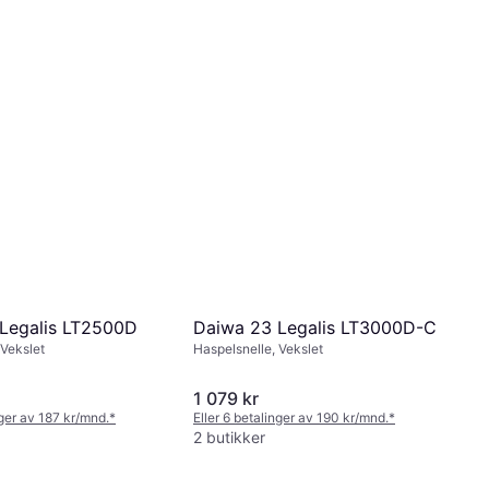
Daiwa 23 Legalis LT3000D-C
Legalis LT2500D
Haspelsnelle, Vekslet
 Vekslet
1 079 kr
nger av 187 kr/mnd.
*
Eller 6 betalinger av 190 kr/mnd.
*
2 butikker