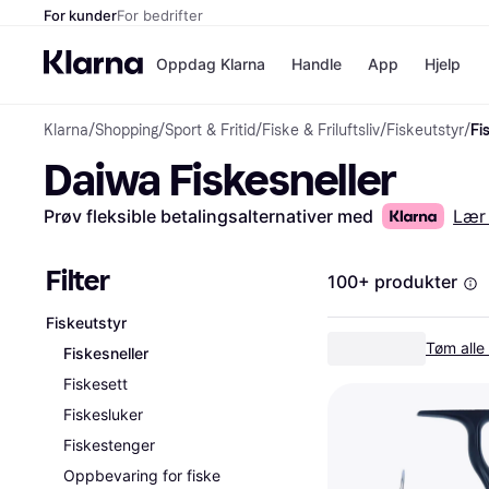
For kunder
For bedrifter
Oppdag Klarna
Handle
App
Hjelp
Klarna
/
Shopping
/
Sport & Fritid
/
Fiske & Friluftsliv
/
Fiskeutstyr
/
Fi
Betalingsm
Butikker
Daiwa Fiskesneller
Betalingsme
Elkjøp
Betal nå
Bookin
Betal i 3 dele
Farmasi
Prøv fleksible betalingsalternativer med
Lær
Betal innen 
kicks.n
Finansiering
Norweg
Vipps
Filter
100+ produkter
Fiskeutstyr
Butikkovers
Tøm alle f
Fiskesneller
Fiskesett
Fiskesluker
Fiskestenger
Oppbevaring for fiske