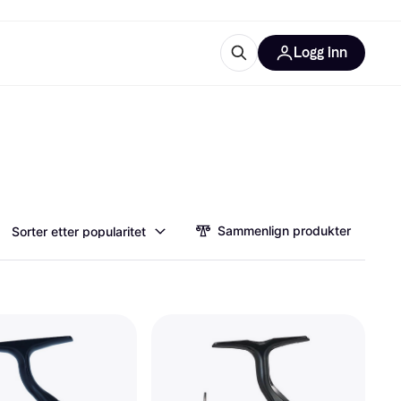
Logg inn
informasjon
utstyr
r Klarna?
Sammenlign produkter
Sorter etter popularitet
tegorier