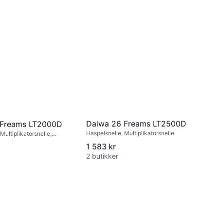
Daiwa 26 Freams LT2500D
 Freams LT2000D
Haspelsnelle, Multiplikatorsnelle
Multiplikatorsnelle,
netbrems
1 583 kr
2 butikker