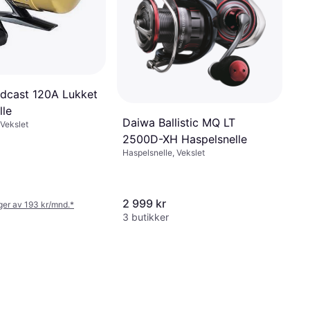
dcast 120A Lukket
lle
Daiwa Ballistic MQ LT
 Vekslet
2500D-XH Haspelsnelle
Haspelsnelle, Vekslet
2 999 kr
nger av 193 kr/mnd.
*
3 butikker