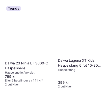
Trendy
Daiwa Laguna XT Kids
Daiwa 23 Ninja LT 3000-C
Haspelstang 6 fot 10-30
Haspelsnelle
Haspelstang
gram
Haspelsnelle, Vekslet
799 kr
Eller 6 betalinger av 141 kr
*
399 kr
2 butikker
2 butikker