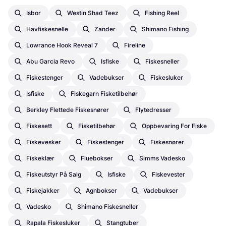
Isbor
Westin Shad Teez
Fishing Reel
Havfiskesnelle
Zander
Shimano Fishing
Lowrance Hook Reveal 7
Fireline
Abu Garcia Revo
Isfiske
Fiskesneller
Fiskestenger
Vadebukser
Fiskesluker
Isfiske
Fiskegarn Fisketilbehør
Berkley Flettede Fiskesnører
Flytedresser
Fiskesett
Fisketilbehør
Oppbevaring For Fiske
Fiskevesker
Fiskestenger
Fiskesnører
Fiskeklær
Fluebokser
Simms Vadesko
Fiskeutstyr På Salg
Isfiske
Fiskevester
Fiskejakker
Agnbokser
Vadebukser
Vadesko
Shimano Fiskesneller
Rapala Fiskesluker
Stangtuber