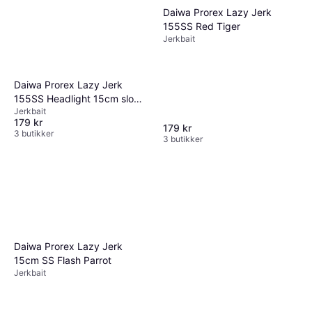
Daiwa Prorex Lazy Jerk
155SS Red Tiger
Jerkbait
Daiwa Prorex Lazy Jerk
155SS Headlight 15cm slow
Jerkbait
sink 85g
179 kr
179 kr
3 butikker
3 butikker
Daiwa Prorex Lazy Jerk
15cm SS Flash Parrot
Jerkbait