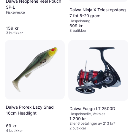
Daiwa Neoprene Reel Pouch
SP-L
Daiwa Ninja X Teleskopstang
Fiskeveske
7 fot 5-20 gram
Haspelstang
699 kr
159 kr
3 butikker
3 butikker
Daiwa Prorex Lazy Shad
Daiwa Fuego LT 2500D
16cm Headlight
Haspelsnelle, Vekslet
1 209 kr
Eller 6 betalinger av 213 kr
*
69 kr
2 butikker
4 butikker