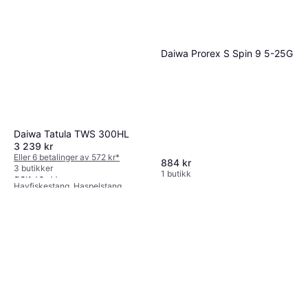
Daiwa Prorex S Spin 9 5-25G
Daiwa Tatula TWS 300HL
3 239 kr
Eller 6 betalinger av 572 kr
*
Daiwa Exceler Nordic Spin 4-
884 kr
3 butikker
delt 10-11
1 butikk
Havfiskestang, Haspelstang
1 199 kr
3 butikker