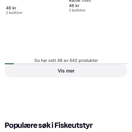
Rattle 7mm
46 kr
46 kr
2 butikker
2 butikker
Du har sett 48 av 642 produkter
Vis mer
Daiwa Prorex Fluorocarbon
Daiwa Prorex Insert Glass
Leader 30 cm 31 kg
Rattle 5 mm
Fluorocarbonsnøre
46 kr
46 kr
2 butikker
2 butikker
1
2
3
...
9
...
14
Populære søk i Fiskeutstyr