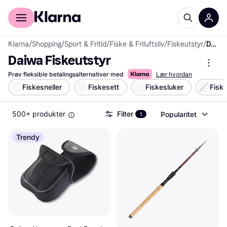
For kunder
For bedrifter
Klarna
/
Shopping
/
Sport & Fritid
/
Fiske & Friluftsliv
/
Fiskeutstyr
/
Daiwa Fiskeutstyr
Daiwa Fiskeutstyr
Prøv fleksible betalingsalternativer med
Lær hvordan
Fiskesneller
Fiskesett
Fiskesluker
Fisk
500+ produkter
Filter
Popularitet
1
Trendy