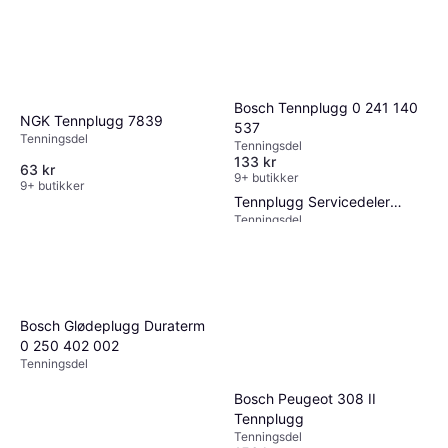
Bosch Tennplugg 0 241 140
NGK Tennplugg 7839
537
Tenningsdel
Tenningsdel
133 kr
63 kr
9+ butikker
Bosch Volkswagen
9+ butikker
Tennplugg Servicedeler
Tenningsdel
Bildeler
60 kr
67 kr
9+ butikker
Bosch Glødeplugg Duraterm
0 250 402 002
Tenningsdel
Bosch Peugeot 308 II
Tennplugg
Tenningsdel