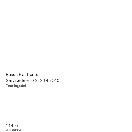
du sikre deg en god avtale uten å gå på
kompromiss med kvaliteten. Husk at det
billigste alternativet ikke alltid er det beste, så
vurder totalverdien før du tar en beslutning.
Bosch Fiat Punto
Servicedeler 0 242 145 510
Tenningsdel
144 kr
9 butikker