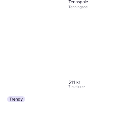
Tennspole
Tenningsdel
511 kr
7 butikker
NGK 5111
Trendy
Tenningsdel
35 kr
9+ butikker