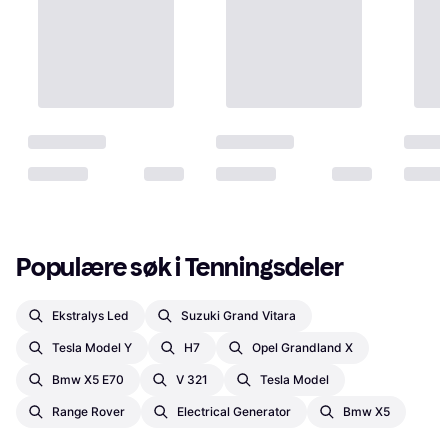
NGK Tennplugg 5165
Tenningsdel
72 kr
8 butikker
Populære søk i Tenningsdeler
Ekstralys Led
Suzuki Grand Vitara
Tesla Model Y
H7
Opel Grandland X
Bmw X5 E70
V 321
Tesla Model
Range Rover
Electrical Generator
Bmw X5