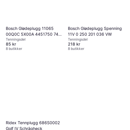
Bosch Glødeplugg 11065
Bosch Glødeplugg Spenning
00Q0C 5X00A 4451750 74
11V 0 250 201 036 VW
Tenningsdel
Tenningsdel
85 133 643 82 00 561 251
85 kr
218 kr
8 butikker
8 butikker
Ridex Tennplugg 686S0002
Golf IV Schrägheck