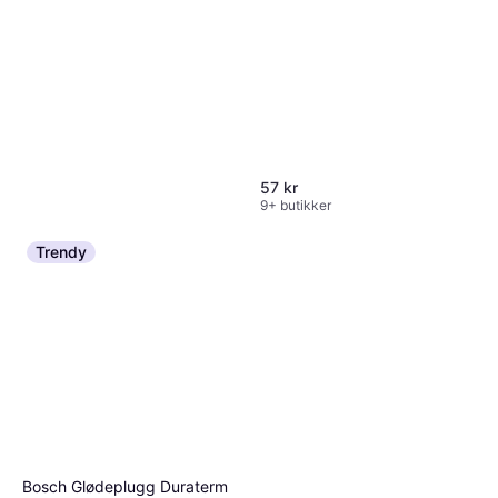
57 kr
9+ butikker
Trendy
NGK Spark plug BP-7 ES
Tenningsdel
46 kr
9+ butikker
Bosch Glødeplugg Duraterm