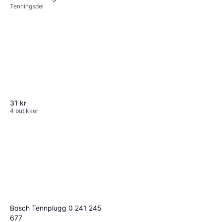
Tenningsdel
31 kr
4 butikker
Bosch Tennplugg 0 241 245
NGK Tennplugg QC12YC
677