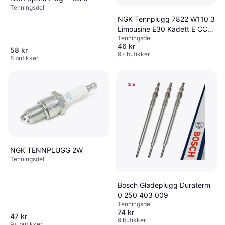
Tenningsdel
NGK Tennplugg 7822 W110 3
Limousine E30 Kadett E CC
Tenningsdel
T85 Vectra A Limousine J89
46 kr
Corsa A CC S83
58 kr
9+ butikker
8 butikker
NGK TENNPLUGG 2W
Tenningsdel
Bosch Glødeplugg Duraterm
0 250 403 009
Tenningsdel
74 kr
47 kr
9 butikker
9+ butikker