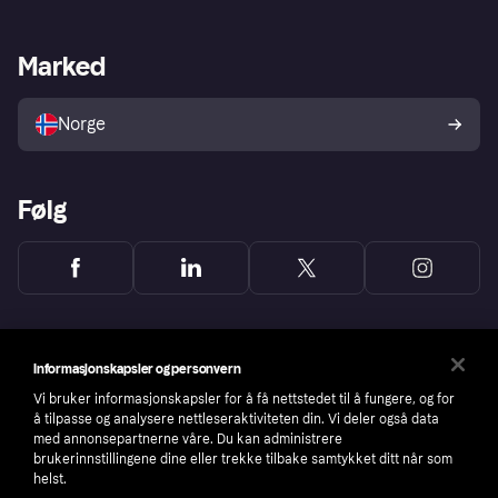
Butikksupport
Developers portal
Klarna-appen
Kredittavtale
Merchant portal
Driftsstatus
Marked
Utforsk butikker
Personverninnstillinger
Selg med Klarna
Plattformer og partnere
Norge
Følg
Informasjonskapsler og personvern
Vi bruker informasjonskapsler for å få nettstedet til å fungere, og for
å tilpasse og analysere nettleseraktiviteten din. Vi deler også data
med annonsepartnerne våre. Du kan administrere
brukerinnstillingene dine eller trekke tilbake samtykket ditt når som
helst.