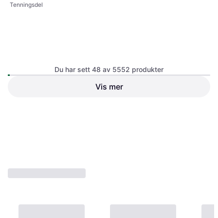
BKR5ES Sportage K00
Tenningsdel
Tenningsdel
58 kr
6 butikker
Du har sett 48 av 5552 produkter
Vis mer
193 kr
8 butikker
1
2
3
...
60
...
116