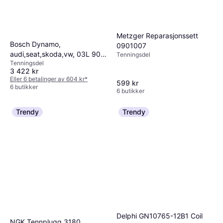
Metzger Reparasjonssett
Bosch Dynamo,
0901007
audi,seat,skoda,vw, 03L 903
Tenningsdel
Tenningsdel
023 03L
3 422 kr
Eller 6 betalinger av 604 kr
*
599 kr
6 butikker
6 butikker
Trendy
Trendy
Delphi GN10765-12B1 Coil
NGK Tennplugg 3180