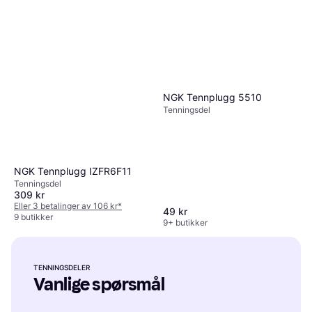
NGK Tennplugg DPR6EB-9
NGK Tennplugg 5510
Tenningsdel
69 kr
Tenningsdel
7 butikker
NGK Tennplugg IZFR6F11
Tenningsdel
309 kr
Eller 3 betalinger av 106 kr
*
49 kr
9 butikker
9+ butikker
TENNINGSDELER
Vanlige spørsmål