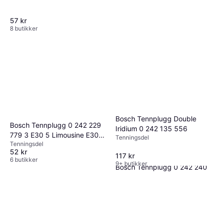
57 kr
8 butikker
Bosch Tennplugg Double
Bosch Tennplugg 0 242 229
Iridium 0 242 135 556
779 3 E30 5 Limousine E30 7
Tenningsdel
Tenningsdel
(E32)
52 kr
117 kr
6 butikker
9+ butikker
Bosch Tennplugg 0 242 240
637
Tenningsdel
149 kr
9 butikker