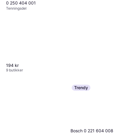
0 250 404 001
Tenningsdel
194 kr
9 butikker
Trendy
NGK Spark Plug - 3922
Tenningsdel
67 kr
9+ butikker
Bosch 0 221 604 008