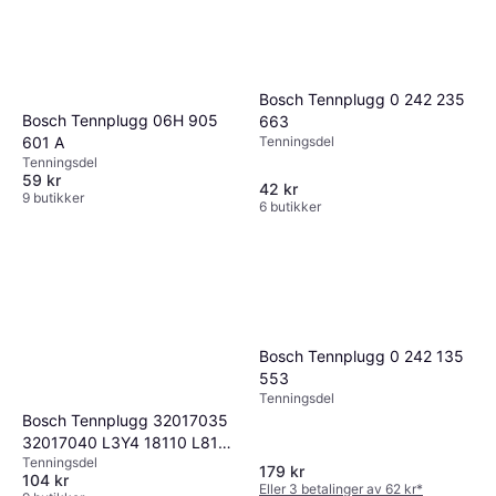
Bosch Tennplugg 0 242 235
Bosch Tennplugg 06H 905
663
601 A
Tenningsdel
Tenningsdel
59 kr
42 kr
9 butikker
6 butikker
Bosch Tennplugg 0 242 135
553
Tenningsdel
Bosch Tennplugg 32017035
32017040 L3Y4 18110 L813-
Tenningsdel
18-110
179 kr
104 kr
Eller 3 betalinger av 62 kr
*