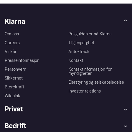
Klarna
Om oss
Prisguiden er nå Klarna
Careers
Tilgjengelighet
Villkår
Auto-Track
Presseinformasjon
Kontakt
Personvern
Kontaktinformasjon for
myndigheter
Sikkerhet
Eierstyring og selskapsledelse
Bærekraft
Investor relations
Wikipink
Privat
Hjelp
Kjøperbeskyttelse
Bedrift
Logg inn
Klager