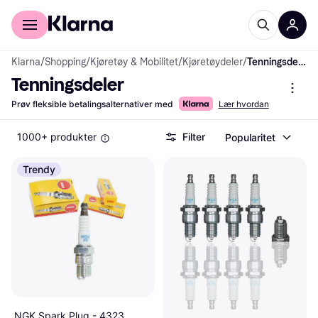
For kunder
For bedrifter
Klarna
/
Shopping
/
Kjøretøy & Mobilitet
/
Kjøretøydeler
/
Tenningsdeler
Tenningsdeler
Prøv fleksible betalingsalternativer med
Lær hvordan
1000+ produkter
Filter
Popularitet
Trendy
NGK Spark Plug - 4323