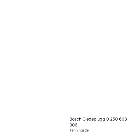
Bosch BMW X5 Tennplugg
Servicedeler
Tenningsdel
112 kr
9 butikker
Bosch Glødeplugg 0 250 603
006
Tenningsdel