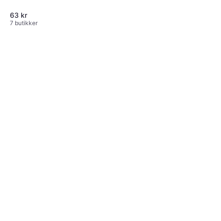
63 kr
7 butikker
NGK Tennplugg 6994
Tenningsdel
266 kr
Eller 3 betalinger av 92 kr
*
9+ butikker