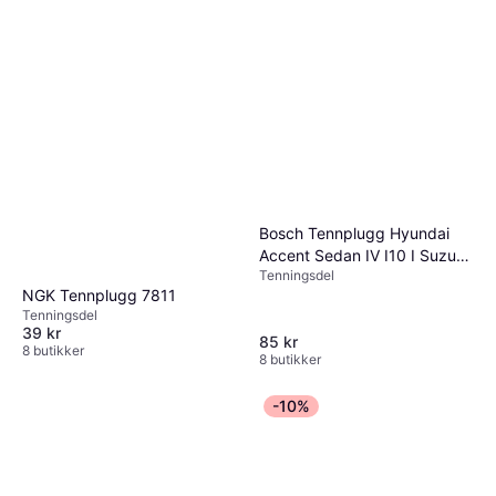
Bosch Tennplugg Hyundai
Accent Sedan IV I10 I Suzuki
Tenningsdel
Ciaz
NGK Tennplugg 7811
Tenningsdel
39 kr
85 kr
8 butikker
8 butikker
-10%