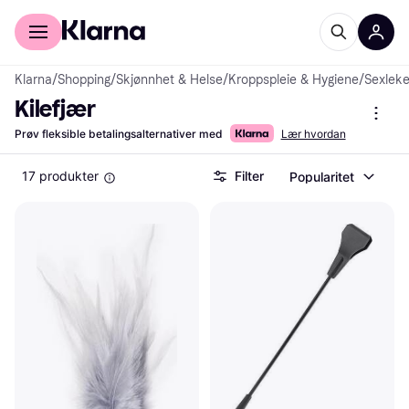
For kunder
For bedrifter
Klarna
/
Shopping
/
Skjønnhet & Helse
/
Kroppspleie & Hygiene
/
Sexleke
Kilefjær
Prøv fleksible betalingsalternativer med
Lær hvordan
17 produkter
Filter
Popularitet