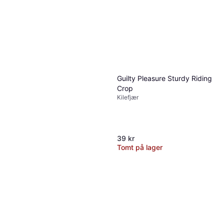
Guilty Pleasure Sturdy Riding
Crop
Kilefjær
39 kr
Tomt på lager
Sportsheets Riding Crop
Kilefjær
179 kr
Tomt på lager