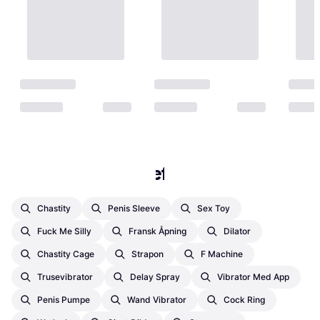
Populære søk i Kilefjær
Chastity
Penis Sleeve
Sex Toy
Fuck Me Silly
Fransk Åpning
Dilator
Chastity Cage
Strapon
F Machine
Trusevibrator
Delay Spray
Vibrator Med App
Penis Pumpe
Wand Vibrator
Cock Ring