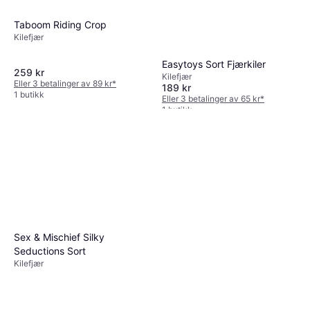
Obaie Deluxe Ridepisk Svart
Kilefjær
Taboom Riding Crop
249 kr
279 kr
2 butikker
Kilefjær
Easytoys Sort Fjærkiler
259 kr
Kilefjær
Eller 3 betalinger av 89 kr
*
189 kr
1 butikk
Eller 3 betalinger av 65 kr
*
1 butikk
Sex & Mischief Silky
Seductions Sort
Kilefjær