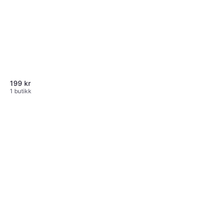
199 kr
1 butikk
Sex & Mischief 2-in-1 Whip &
Feathers
Kilefjær
229 kr
1 butikk