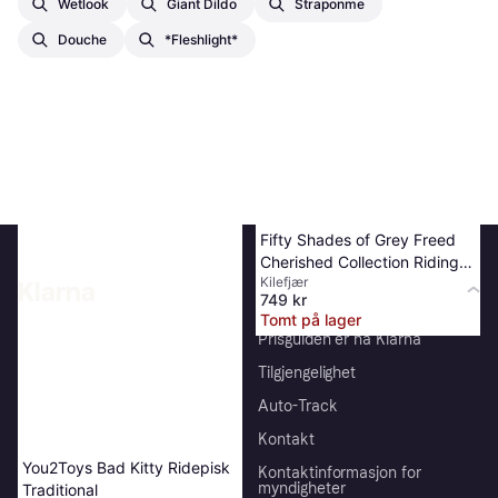
Wetlook
Giant Dildo
Straponme
Douche
*fleshlight*
Fifty Shades of Grey Freed
Cherished Collection Riding
Kilefjær
Crop
Klarna
749 kr
Tomt på lager
Om oss
Prisguiden er nå Klarna
Careers
Tilgjengelighet
Villkår
Auto-Track
Presseinformasjon
Kontakt
You2Toys Bad Kitty Ridepisk
Personvern
Kontaktinformasjon for
myndigheter
Traditional