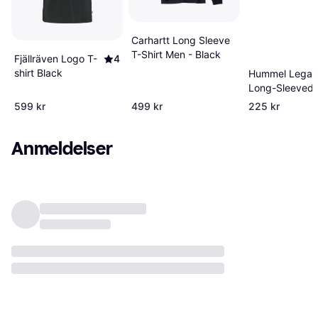
Carhartt Long Sleeve
T-Shirt Men - Black
Fjällräven Logo T-
4
shirt Black
Hummel Legac
Long-Sleeved T
Unisex - White
599 kr
499 kr
225 kr
Anmeldelser