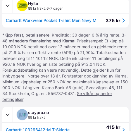
Hylte
89 kr frakt
,
6–7 dager
375 kr
Carhartt Workwear Pocket T-shirt Men Navy M
*
Kjøp først, betal senere
: Kreditttid: 30 dager. 0 % årlig rente.
3–
48 måneders finansiering med Klarna
: Priseksempel: Et kjøp på
10 000 NOK betalt ned over 12 måneder med en gjeldende rente
på 21.9 % har en effektiv rente (APR) på 21,90%. Totalkostnaden
beløper seg til 11 101.12 NOK. Dette inkluderer 11 betalinger på
926.19 NOK hver og en siste betaling på 913,04 NOK.
Forskuddsbetaling kan være nødvendig. Dette gjelder kun for
innbyggere i Norge over 18 år. Forutsetter godkjenning av Klarna.
Minimum kjøpsbeløp er 250 NOK og maksimalt kjøpsbeløp er 150
000 NOK. Långiver: Klarna Bank AB (publ), Sveavägen 46, 111
34 Stockholm, Org. nr.: 556737-0431.
Se vilkår og andre
betingelser
.
staypro.no
99 kr frakt
415 kr
Carhartt 103296412-M T-Skjorte