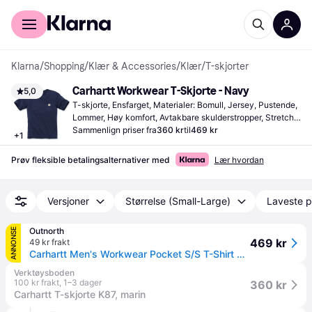
For kunder
For bedrifter
Klarna
/
Shopping
/
Klær & Accessories
/
Klær
/
T-skjorter
Carhartt Workwear T-Skjorte - Navy
5,0
T-skjorte, Ensfarget, Materialer: Bomull, Jersey, Pustende, 
Lommer, Høy komfort, Avtakbare skulderstropper, Stretch, 
Slitesterkt
Sammenlign priser fra
360 kr
til
469 kr
+
1
Prøv fleksible betalingsalternativer med
Lær hvordan
Versjoner
Størrelse (Small-Large)
Laveste p
Outnorth
ANNONSE
469 kr
49 kr frakt
Carhartt Men's Workwear Pocket S/S T-Shirt Navy M
Verktøysboden
100 kr frakt
,
1–3 dager
360 kr
Carhartt T-skjorte K87, marin