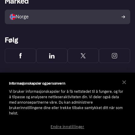
Marked
Selg med Klarna
Plattformer og partnere
Norge
Følg
Informasjonskapsler og personvern
Vi bruker informasjonskapsler for å få nettstedet til å fungere, og for
å tilpasse og analysere nettleseraktiviteten din. Vi deler også data
med annonsepartnerne våre. Du kan administrere
brukerinnstillingene dine eller trekke tilbake samtykket ditt når som
helst.
Endre innstillinger
Copyright © 2005-2026 Klarna Bank AB (publ). Headquarters: Stockholm, Sweden. All