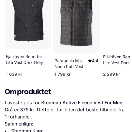
Fjällräven Reporter
Fjällräven Repo
Patagonia M's
4.4
Lite Vest Dark Grey
Lite Vest Dark 
Nano Puff Vest
Black
1 639 kr
1 799 kr
2 299 kr
Om produktet
Laveste pris for 
Stedman Active Fleece Vest For Men 
Grå
 er 
379 kr
. Dette er for tiden det beste tilbudet fra 
1 forhandler.
Sammenlign:
Stedman Klær