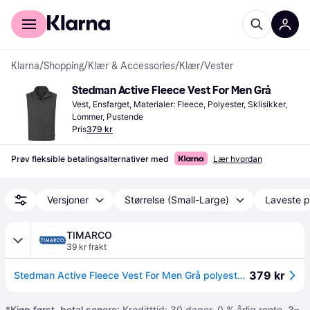
For kunder
For bedrifter
Klarna
/
Shopping
/
Klær & Accessories
/
Klær
/
Vester
Stedman Active Fleece Vest For Men Grå
Vest, Ensfarget, Materialer: Fleece, Polyester, Sklisikker, 
Lommer, Pustende
Pris
379 kr
Prøv fleksible betalingsalternativer med
Lær hvordan
Versjoner
Størrelse (Small-Large)
Laveste p
TIMARCO
39 kr frakt
379 kr
Stedman Active Fleece Vest For Men Grå polyester Large Herre
*
Kjøp først, betal senere
: Kreditttid: 30 dager. 0 % årlig rente.
3–