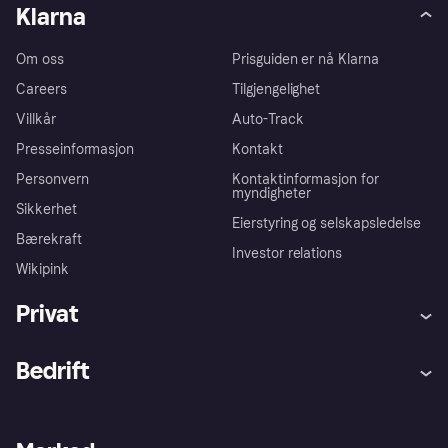
Klarna
Om oss
Prisguiden er nå Klarna
Careers
Tilgjengelighet
Villkår
Auto-Track
Presseinformasjon
Kontakt
Personvern
Kontaktinformasjon for
myndigheter
Sikkerhet
Eierstyring og selskapsledelse
Bærekraft
Investor relations
Wikipink
Privat
Hjelp
Kjøperbeskyttelse
Bedrift
Logg inn
Klager
Butikksupport
Developers portal
Klarna-appen
Kredittavtale
Merchant portal
Driftsstatus
Utforsk butikker
Personverninnstillinger