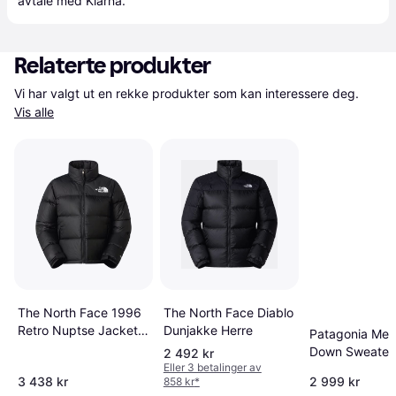
avtale med Klarna.
Relaterte produkter
Vi har valgt ut en rekke produkter som kan interessere deg. 
Vis alle
The North Face 1996
The North Face Diablo
Retro Nuptse Jacket -
Dunjakke Herre
Patagonia Men
Black
Down Sweater 
2 492 kr
Eller 3 betalinger av
3 438 kr
2 999 kr
858 kr
*