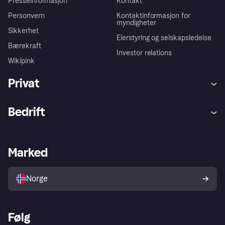
Presseinformasjon
Kontakt
Personvern
Kontaktinformasjon for
myndigheter
Sikkerhet
Eierstyring og selskapsledelse
Bærekraft
Investor relations
Wikipink
Privat
Hjelp
Kjøperbeskyttelse
Bedrift
Logg inn
Klager
Butikksupport
Developers portal
Klarna-appen
Kredittavtale
Merchant portal
Driftsstatus
Marked
Utforsk butikker
Personverninnstillinger
Selg med Klarna
Plattformer og partnere
Norge
Følg