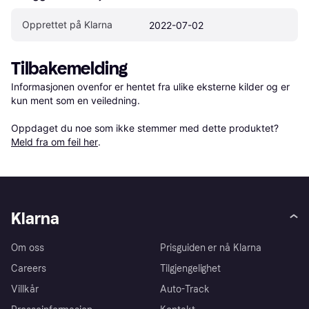
Opprettet på Klarna
2022-07-02
Tilbakemelding
Informasjonen ovenfor er hentet fra ulike eksterne kilder og er 
kun ment som en veiledning.

Oppdaget du noe som ikke stemmer med dette produktet? 
Meld fra om feil her
.
Klarna
Om oss
Prisguiden er nå Klarna
Careers
Tilgjengelighet
Villkår
Auto-Track