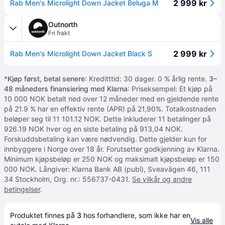
2 999 kr
Rab Men's Microlight Down Jacket Beluga M
Outnorth
Fri frakt
2 999 kr
Rab Men's Microlight Down Jacket Black S
*
Kjøp først, betal senere
: Kreditttid: 30 dager. 0 % årlig rente.
3–
48 måneders finansiering med Klarna
: Priseksempel: Et kjøp på
10 000 NOK betalt ned over 12 måneder med en gjeldende rente
på 21.9 % har en effektiv rente (APR) på 21,90%. Totalkostnaden
beløper seg til 11 101.12 NOK. Dette inkluderer 11 betalinger på
926.19 NOK hver og en siste betaling på 913,04 NOK.
Forskuddsbetaling kan være nødvendig. Dette gjelder kun for
innbyggere i Norge over 18 år. Forutsetter godkjenning av Klarna.
Minimum kjøpsbeløp er 250 NOK og maksimalt kjøpsbeløp er 150
000 NOK. Långiver: Klarna Bank AB (publ), Sveavägen 46, 111
34 Stockholm, Org. nr.: 556737-0431.
Se vilkår og andre
betingelser
.
Produktet finnes på 
3
 hos 
forhandlere
, som ikke har en 
Vis alle