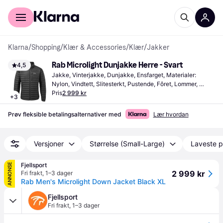
For kunder
For bedrifter
Klarna
/
Shopping
/
Klær & Accessories
/
Klær
/
Jakker
Rab Microlight Dunjakke Herre - Svart
4,5
Jakke, Vinterjakke, Dunjakke, Ensfarget, Materialer: 
Nylon, Vindtett, Slitesterkt, Pustende, Fôret, Lommer, 
Vannavvisende
Pris
2 999 kr
+
3
Prøv fleksible betalingsalternativer med
Lær hvordan
Versjoner
Størrelse (Small-Large)
Laveste p
Fjellsport
ANNONSE
2 999 kr
Fri frakt
,
1–3 dager
Rab Men's Microlight Down Jacket Black XL
Fjellsport
Fri frakt
,
1–3 dager