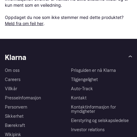
kun ment som en veiledning.

Oppdaget du noe som ikke stemmer med dette produktet? 
Meld fra om feil her
.
Klarna
Om oss
Prisguiden er nå Klarna
Careers
Tilgjengelighet
Villkår
Auto-Track
Presseinformasjon
Kontakt
Personvern
Kontaktinformasjon for
myndigheter
Sikkerhet
Eierstyring og selskapsledelse
Bærekraft
Investor relations
Wikipink