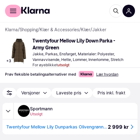
For kunder
For bedrifter
Klarna
/
Shopping
/
Klær & Accessories
/
Klær
/
Jakker
Twentyfour Mellow Lily Down Parka - 
Army Green
Jakke, Parkas, Ensfarget, Materialer: Polyester, 
Vannavvisende, Hette, Lommer, Innerlomme, Stretch
+
3
For øyeblikket
utsolgt
Prøv fleksible betalingsalternativer med
Lær hvordan
Versjoner
Laveste pris
Pris inkl. frakt
Sportmann
Utsolgt
2 999 kr
Twentyfour Mellow Lily Dunparkas Olivengrønn 38