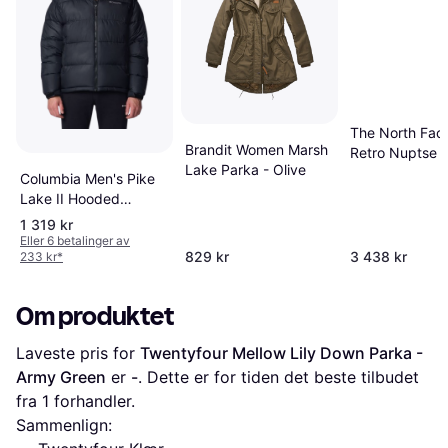
The North Fac
Brandit Women Marsh
Retro Nuptse J
Lake Parka - Olive
Black
Columbia Men's Pike
Lake II Hooded
Jacket - Black
1 319 kr
Eller 6 betalinger av
829 kr
3 438 kr
233 kr
*
Om produktet
Laveste pris for 
Twentyfour Mellow Lily Down Parka - 
Army Green
 er 
-
. Dette er for tiden det beste tilbudet 
fra 1 forhandler.
Sammenlign: