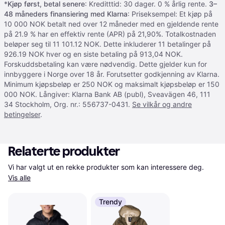
*
Kjøp først, betal senere
: Kreditttid: 30 dager. 0 % årlig rente.
3–
48 måneders finansiering med Klarna
: Priseksempel: Et kjøp på
10 000 NOK betalt ned over 12 måneder med en gjeldende rente
på 21.9 % har en effektiv rente (APR) på 21,90%. Totalkostnaden
beløper seg til 11 101.12 NOK. Dette inkluderer 11 betalinger på
926.19 NOK hver og en siste betaling på 913,04 NOK.
Forskuddsbetaling kan være nødvendig. Dette gjelder kun for
innbyggere i Norge over 18 år. Forutsetter godkjenning av Klarna.
Minimum kjøpsbeløp er 250 NOK og maksimalt kjøpsbeløp er 150
000 NOK. Långiver: Klarna Bank AB (publ), Sveavägen 46, 111
34 Stockholm, Org. nr.: 556737-0431.
Se vilkår og andre
betingelser
.
Relaterte produkter
Vi har valgt ut en rekke produkter som kan interessere deg. 
Vis alle
Trendy