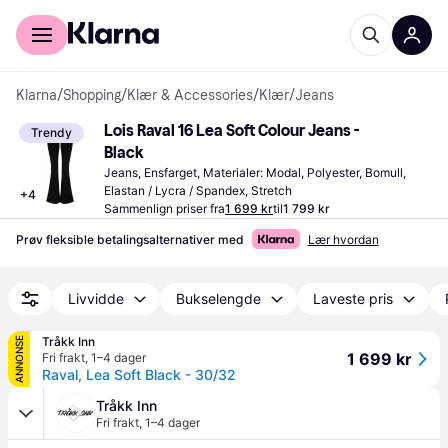
For kunder
For bedrifter
Klarna
/
Shopping
/
Klær & Accessories
/
Klær
/
Jeans
Lois Raval 16 Lea Soft Colour Jeans - 
Trendy
Black
Jeans, Ensfarget, Materialer: Modal, Polyester, Bomull, 
Elastan / Lycra / Spandex, Stretch
+
4
Sammenlign priser fra
1 699 kr
til
1 799 kr
Prøv fleksible betalingsalternativer med
Lær hvordan
Livvidde
Bukselengde
Laveste pris
Tråkk Inn
ANNONSE
1 699 kr
Fri frakt
,
1–4 dager
Raval, Lea Soft Black - 30/32
Tråkk Inn
Fri frakt
,
1–4 dager