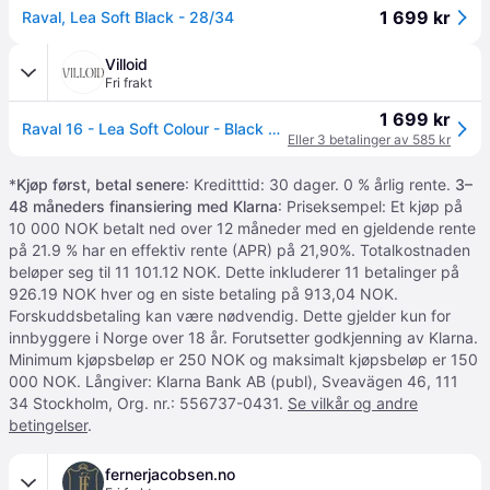
1 699 kr
Raval, Lea Soft Black - 28/34
Villoid
Fri frakt
1 699 kr
Raval 16 - Lea Soft Colour - Black W32/L34
Eller 3 betalinger av 585 kr
*
Kjøp først, betal senere
: Kreditttid: 30 dager. 0 % årlig rente.
3–
48 måneders finansiering med Klarna
: Priseksempel: Et kjøp på
10 000 NOK betalt ned over 12 måneder med en gjeldende rente
på 21.9 % har en effektiv rente (APR) på 21,90%. Totalkostnaden
beløper seg til 11 101.12 NOK. Dette inkluderer 11 betalinger på
926.19 NOK hver og en siste betaling på 913,04 NOK.
Forskuddsbetaling kan være nødvendig. Dette gjelder kun for
innbyggere i Norge over 18 år. Forutsetter godkjenning av Klarna.
Minimum kjøpsbeløp er 250 NOK og maksimalt kjøpsbeløp er 150
000 NOK. Långiver: Klarna Bank AB (publ), Sveavägen 46, 111
34 Stockholm, Org. nr.: 556737-0431.
Se vilkår og andre
betingelser
.
fernerjacobsen.no