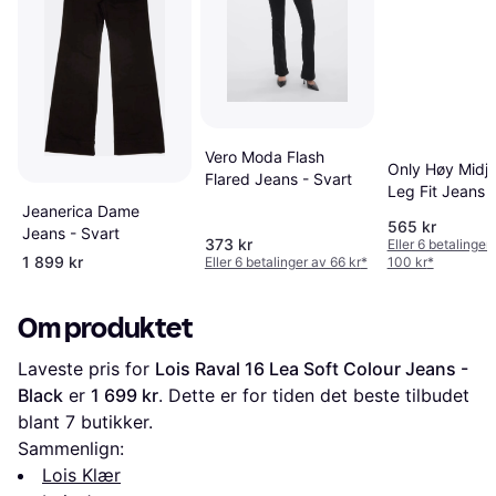
Vero Moda Flash
Only Høy Midj
Flared Jeans - Svart
Leg Fit Jeans
Jeanerica Dame
565 kr
Jeans - Svart
373 kr
Eller 6 betalinger
1 899 kr
Eller 6 betalinger av 66 kr
*
100 kr
*
Om produktet
Laveste pris for 
Lois Raval 16 Lea Soft Colour Jeans - 
Black
 er 
1 699 kr
. Dette er for tiden det beste tilbudet 
blant 
7
 butikker.
Sammenlign:
Lois Klær