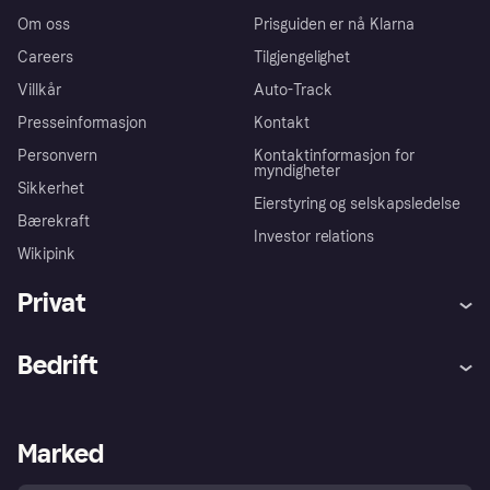
Om oss
Prisguiden er nå Klarna
Careers
Tilgjengelighet
Villkår
Auto-Track
Presseinformasjon
Kontakt
Personvern
Kontaktinformasjon for
myndigheter
Sikkerhet
Eierstyring og selskapsledelse
Bærekraft
Investor relations
Wikipink
Privat
Hjelp
Kjøperbeskyttelse
Bedrift
Logg inn
Klager
Butikksupport
Developers portal
Klarna-appen
Kredittavtale
Merchant portal
Driftsstatus
Marked
Utforsk butikker
Personverninnstillinger
Selg med Klarna
Plattformer og partnere