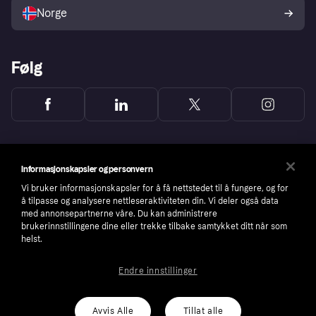
Norge
Følg
Informasjonskapsler og personvern
Vi bruker informasjonskapsler for å få nettstedet til å fungere, og for
å tilpasse og analysere nettleseraktiviteten din. Vi deler også data
med annonsepartnerne våre. Du kan administrere
brukerinnstillingene dine eller trekke tilbake samtykket ditt når som
helst.
Endre innstillinger
Copyright © 2005-2026 Klarna Bank AB (publ). Headquarters: Stockholm, Sweden. All
rights reserved. Klarna Bank AB (publ). Sveavägen 46, 111 34 Stockholm. Organization
number: 556737-0431
Avvis Alle
Tillat alle