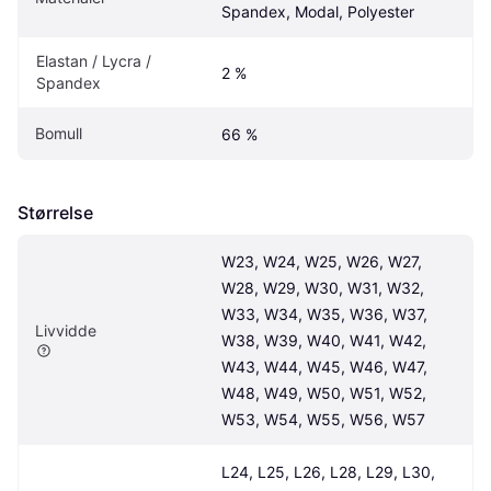
Spandex, Modal, Polyester
Elastan / Lycra / 
2 %
Spandex
Bomull
66 %
Størrelse
W23, W24, W25, W26, W27, 
W28, W29, W30, W31, W32, 
W33, W34, W35, W36, W37, 
Livvidde
W38, W39, W40, W41, W42, 
W43, W44, W45, W46, W47, 
W48, W49, W50, W51, W52, 
W53, W54, W55, W56, W57
L24, L25, L26, L28, L29, L30, 