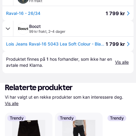
Fri frakt
1 799 kr
Raval-16 - 26/34
Boozt
99 kr frakt
,
2–4 dager
1 799 kr
Lois Jeans Raval-16 5043 Lea Soft Colour - Black - 25 x 34
Produktet finnes på 
1
 hos 
forhandler
, som ikke har en 
Vis alle
avtale med Klarna.
Relaterte produkter
Vi har valgt ut en rekke produkter som kan interessere deg. 
Vis alle
Trendy
Trendy
Trendy