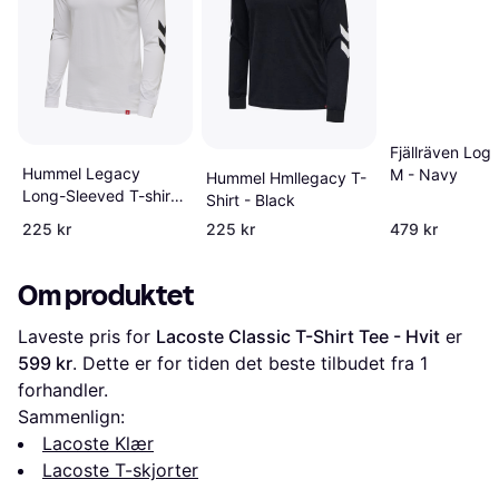
Fjällräven Logo
Hummel Legacy
M - Navy
Hummel Hmllegacy T-
Long-Sleeved T-shirt
Shirt - Black
Unisex - White
225 kr
225 kr
479 kr
Om produktet
Laveste pris for 
Lacoste Classic T-Shirt Tee - Hvit
 er 
599 kr
. Dette er for tiden det beste tilbudet fra 1 
forhandler.
Sammenlign:
Lacoste Klær
Lacoste T-skjorter