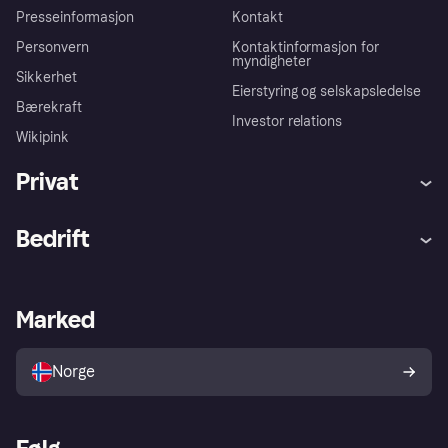
Presseinformasjon
Kontakt
Personvern
Kontaktinformasjon for
myndigheter
Sikkerhet
Eierstyring og selskapsledelse
Bærekraft
Investor relations
Wikipink
Privat
Hjelp
Kjøperbeskyttelse
Bedrift
Logg inn
Klager
Butikksupport
Developers portal
Klarna-appen
Kredittavtale
Merchant portal
Driftsstatus
Marked
Utforsk butikker
Personverninnstillinger
Selg med Klarna
Plattformer og partnere
Norge