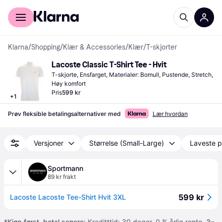
For kunder
For bedrifter
Klarna
/
Shopping
/
Klær & Accessories
/
Klær
/
T-skjorter
Lacoste Classic T-Shirt Tee - Hvit
T-skjorte, Ensfarget, Materialer: Bomull, Pustende, Stretch, 
Høy komfort
Pris
599 kr
+
1
Prøv fleksible betalingsalternativer med
Lær hvordan
Versjoner
Størrelse (Small-Large)
Laveste p
Sportmann
89 kr frakt
599 kr
Lacoste Lacoste Tee-Shirt Hvit 3XL
*
Kjøp først, betal senere
: Kreditttid: 30 dager. 0 % årlig rente.
3–