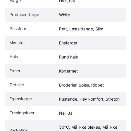
Farge
Hvit, Blå
Produsentfarge
White
Passform
Rett, Løstsittende, Slim
Mønster
Ensfarget
Hals
Rund hals
Ermer
Kortermet
Detaljer
Broderier, Spiss, Ribbet
Egenskaper
Pustende, Høy komfort, Stretch
Treningsklær
Nei, Ja
30ºC, Må ikke blekes, Må ikke 
Vasketips