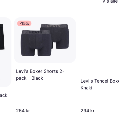
Vis alle
-15%
Levi's Boxer Shorts 2-
pack - Black
Levi's Tencel Boxer Br
Khaki
Pack
254 kr
294 kr