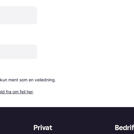
 kun ment som en veiledning.

ld fra om feil her
.
Privat
Bedrif