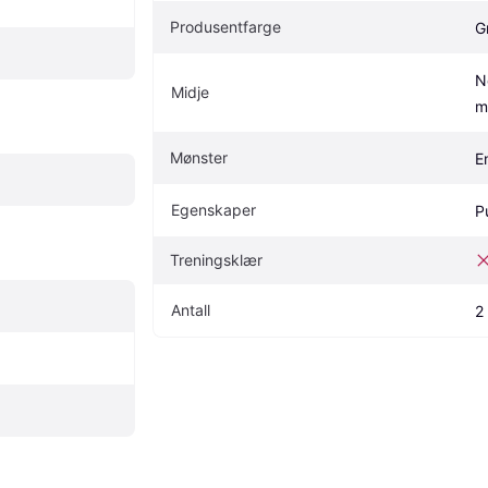
Produsentfarge
G
N
Midje
m
Mønster
E
Egenskaper
P
Treningsklær
Antall
2 