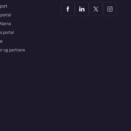
port
portal
Klarna
s portal
us
er og partnere