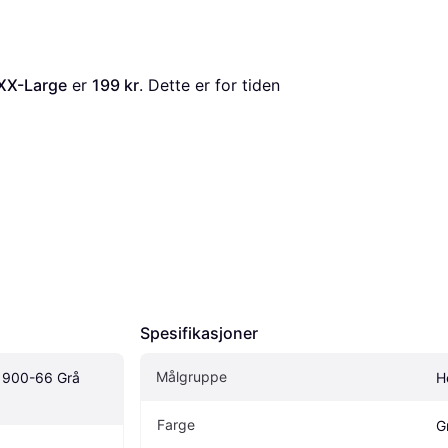
 XX-Large
 er 
199 kr
. Dette er for tiden 
Spesifikasjoner
Målgruppe
f 900-66 Grå 
H
Farge
G