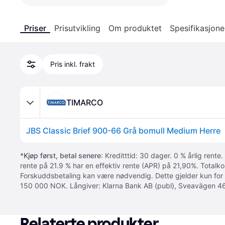
Priser
Prisutvikling
Om produktet
Spesifikasjone
Pris inkl. frakt
TIMARCO
JBS Classic Brief 900-66 Grå bomull Medium Herre
*
Kjøp først, betal senere
: Kreditttid: 30 dager. 0 % årlig rente.
rente på 21.9 % har en effektiv rente (APR) på 21,90%. Totalk
Forskuddsbetaling kan være nødvendig. Dette gjelder kun for
150 000 NOK. Långiver: Klarna Bank AB (publ), Sveavägen 46
Relaterte produkter