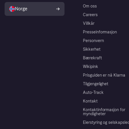
Om oss
Norge
Careers
Villkår
Presseinformasjon
Personvern
Sikkerhet
Bærekraft
Wikipink
Prisguiden er nå Klarna
Tilgjengelighet
Auto-Track
Kontakt
Kontaktinformasjon for
myndigheter
Eierstyring og selskapsle