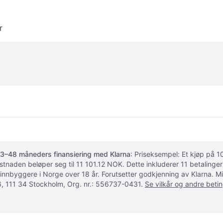
r
3–48 måneders finansiering med Klarna
: Priseksempel: Et kjøp på
ostnaden beløper seg til 11 101.12 NOK. Dette inkluderer 11 betalin
 innbyggere i Norge over 18 år. Forutsetter godkjenning av Klarna.
, 111 34 Stockholm, Org. nr.: 556737-0431.
Se vilkår og andre betin