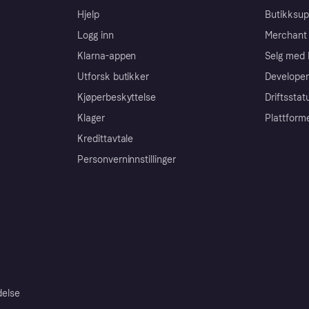
Hjelp
Butikksup
Logg inn
Merchant 
Klarna-appen
Selg med 
Utforsk butikker
Developer
Kjøperbeskyttelse
Driftsstat
Klager
Plattform
Kredittavtale
Personverninnstillinger
delse