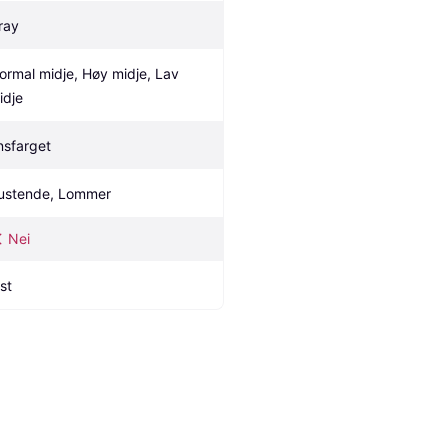
ray
ormal midje, Høy midje, Lav 
idje
nsfarget
ustende, Lommer
Nei
st