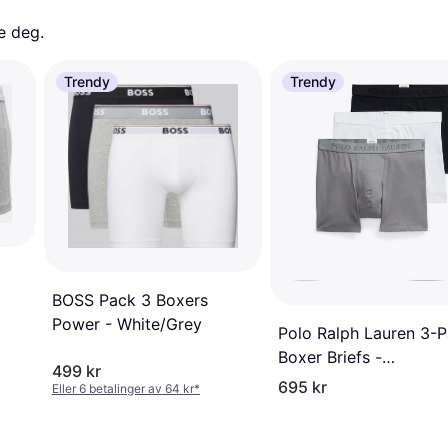
e deg. 
Trendy
Trendy
BOSS Pack 3 Boxers
Power - White/Grey
Polo Ralph Lauren 3-
Boxer Briefs -
499 kr
Black/Grey/White
695 kr
Eller 6 betalinger av 64 kr
*