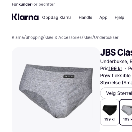
For kunder
For bedrifter
Oppdag Klarna
Handle
App
Hjelp
Klarna
/
Shopping
/
Klær & Accessories
/
Klær
/
Underbukser
Betalingsm
Butikker
Betalingsme
Elkjøp
JBS Cla
Betal nå
Bookin
Betal i 3 dele
Farmasi
Underbukse, B
Betal innen 
kicks.n
Finansiering
Norweg
Pris
199 kr
·
P
Vipps
Prøv fleksible
Størrelse (Sma
Butikkovers
Velg Større
199 kr
199 