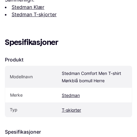
Stedman Klær
Stedman T-skjorter
Spesifikasjoner
Produkt
Stedman Comfort Men T-shirt 
Modellnavn
Mørkblå bomull Herre
Merke
Stedman
Typ
T-skjorter
Spesifikasjoner