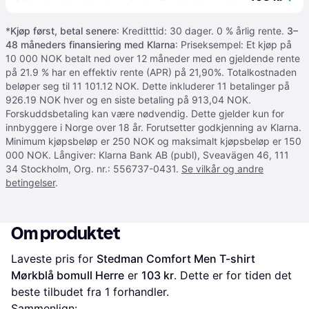
*
Kjøp først, betal senere
: Kreditttid: 30 dager. 0 % årlig rente.
3–
48 måneders finansiering med Klarna
: Priseksempel: Et kjøp på
10 000 NOK betalt ned over 12 måneder med en gjeldende rente
på 21.9 % har en effektiv rente (APR) på 21,90%. Totalkostnaden
beløper seg til 11 101.12 NOK. Dette inkluderer 11 betalinger på
926.19 NOK hver og en siste betaling på 913,04 NOK.
Forskuddsbetaling kan være nødvendig. Dette gjelder kun for
innbyggere i Norge over 18 år. Forutsetter godkjenning av Klarna.
Minimum kjøpsbeløp er 250 NOK og maksimalt kjøpsbeløp er 150
000 NOK. Långiver: Klarna Bank AB (publ), Sveavägen 46, 111
34 Stockholm, Org. nr.: 556737-0431.
Se vilkår og andre
betingelser
.
Om produktet
Laveste pris for 
Stedman Comfort Men T-shirt 
Mørkblå bomull Herre
 er 
103 kr
. Dette er for tiden det 
beste tilbudet fra 1 forhandler.
Sammenlign: