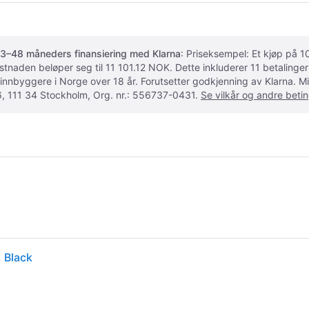
3–48 måneders finansiering med Klarna
: Priseksempel: Et kjøp på
ostnaden beløper seg til 11 101.12 NOK. Dette inkluderer 11 betalin
 innbyggere i Norge over 18 år. Forutsetter godkjenning av Klarna.
, 111 34 Stockholm, Org. nr.: 556737-0431.
Se vilkår og andre betin
 Black