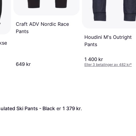
Craft ADV Nordic Race
Pants
Houdini M's Outright
kse
Pants
1 400 kr
649 kr
Eller 3 betalinger av 482 kr
*
lated Ski Pants - Black
 er 
1 379 kr
. 