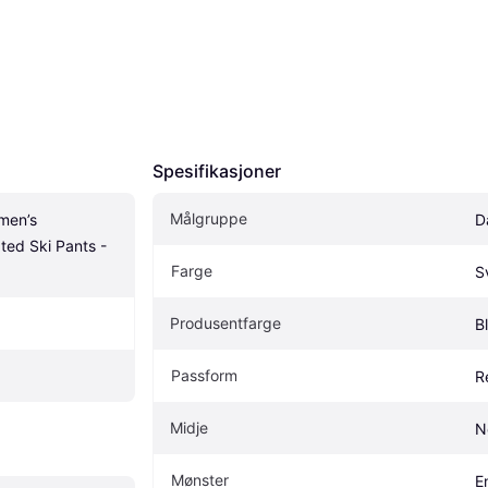
Spesifikasjoner
Målgruppe
en’s 
D
ed Ski Pants - 
Farge
S
Produsentfarge
B
Passform
R
Midje
N
Mønster
E