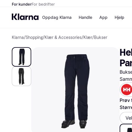
For kunder
For bedrifter
Oppdag Klarna
Handle
App
Hjelp
Klarna
/
Shopping
/
Klær & Accessories
/
Klær
/
Bukser
Betalingsm
Butikker
Betalingsme
Elkjøp
He
Betal nå
Bookin
Betal i 3 dele
Farmasi
Pan
Betal innen 
kicks.n
Finansiering
Norweg
Bukse
Vipps
Samme
Butikkovers
Prøv 
Størr
Ve