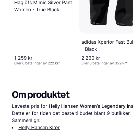
Haglöfs Mimic Silver Pant
Women - True Black
adidas Xperior Fast Bu
- Black
1 259 kr
2 260 kr
Eller 6 betalinger av 222 kr
*
Eller 6 betalinger av 399 kr
*
Om produktet
Laveste pris for 
Helly Hansen Women’s Legendary Insu
Dette er for tiden det beste tilbudet blant 
9
 butikker.
Sammenlign:
Helly Hansen Klær