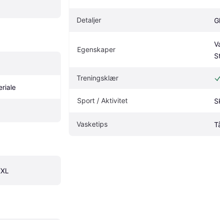
Detaljer
G
V
Egenskaper
S
Treningsklær
eriale
Sport / Aktivitet
S
Vasketips
T
XXL