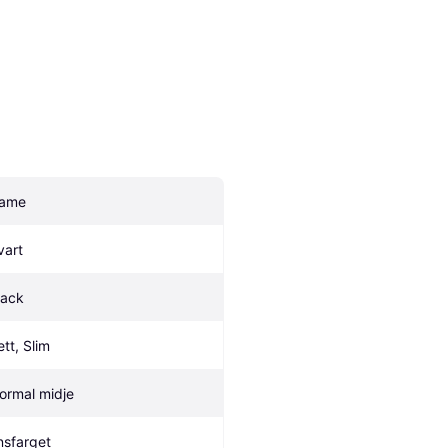
ame
vart
lack
ett, Slim
ormal midje
nsfarget