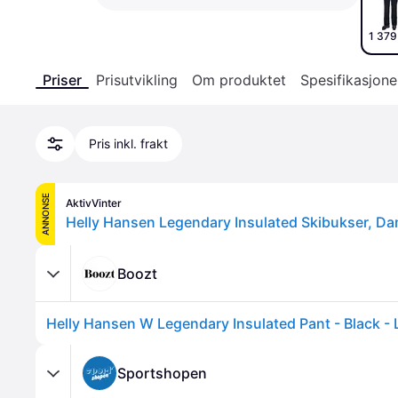
1 379
Priser
Prisutvikling
Om produktet
Spesifikasjone
Pris inkl. frakt
ANNONSE
AktivVinter
Helly Hansen Legendary Insulated Skibukser, Da
Boozt
Helly Hansen W Legendary Insulated Pant - Black - 
Sportshopen