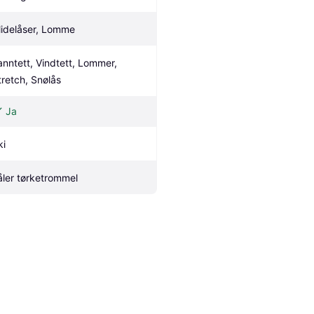
lidelåser, Lomme
anntett, Vindtett, Lommer, 
tretch, Snølås
Ja
ki
åler tørketrommel