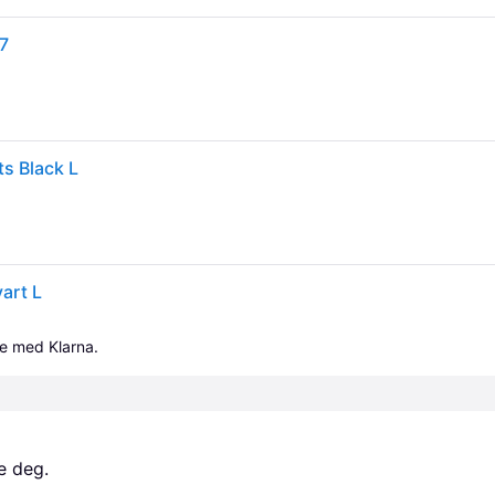
7
s Black L
art L
le med Klarna.
e deg. 