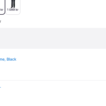
 kr
1 099 kr
r
me, Black
L