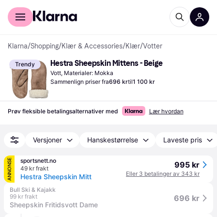
For kunder
For bedrifter
Klarna
/
Shopping
/
Klær & Accessories
/
Klær
/
Votter
Hestra Sheepskin Mittens - Beige
Trendy
Vott, Materialer: Mokka
Sammenlign priser fra
696 kr
til
1 100 kr
Prøv fleksible betalingsalternativer med
Lær hvordan
Versjoner
Hanskestørrelse
Laveste pris
sportsnett.no
ANNONSE
995 kr
49 kr frakt
Eller 3 betalinger av 343 kr
Hestra Sheepskin Mitt
Bull Ski & Kajakk
99 kr frakt
696 kr
Sheepskin Fritidsvott Dame