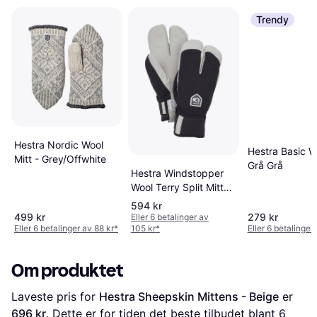
Trendy
Hestra Nordic Wool
Hestra Basic W
Mitt - Grey/Offwhite
Grå Grå
Hestra Windstopper
Wool Terry Split Mitt
Gloves
594 kr
499 kr
279 kr
Eller 6 betalinger av
Eller 6 betalinger av 88 kr
*
105 kr
*
Eller 6 betalinger
Om produktet
Laveste pris for 
Hestra Sheepskin Mittens - Beige
 er 
696 kr
. Dette er for tiden det beste tilbudet blant 
6