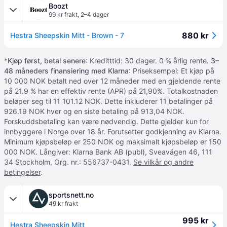
Boozt
99 kr frakt
,
2–4 dager
880 kr
Hestra Sheepskin Mitt - Brown - 7
*
Kjøp først, betal senere
: Kreditttid: 30 dager. 0 % årlig rente.
3–
48 måneders finansiering med Klarna
: Priseksempel: Et kjøp på
10 000 NOK betalt ned over 12 måneder med en gjeldende rente
på 21.9 % har en effektiv rente (APR) på 21,90%. Totalkostnaden
beløper seg til 11 101.12 NOK. Dette inkluderer 11 betalinger på
926.19 NOK hver og en siste betaling på 913,04 NOK.
Forskuddsbetaling kan være nødvendig. Dette gjelder kun for
innbyggere i Norge over 18 år. Forutsetter godkjenning av Klarna.
Minimum kjøpsbeløp er 250 NOK og maksimalt kjøpsbeløp er 150
000 NOK. Långiver: Klarna Bank AB (publ), Sveavägen 46, 111
34 Stockholm, Org. nr.: 556737-0431.
Se vilkår og andre
betingelser
.
sportsnett.no
49 kr frakt
995 kr
Hestra Sheepskin Mitt