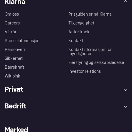
Klarna
Om oss
Prisguiden er nå Klarna
Careers
Tilgjengelighet
Villkår
Auto-Track
Presseinformasjon
Kontakt
Personvern
Kontaktinformasjon for
myndigheter
Sikkerhet
Eierstyring og selskapsledelse
Bærekraft
Investor relations
Wikipink
Privat
Hjelp
Kjøperbeskyttelse
Bedrift
Logg inn
Klager
Butikksupport
Developers portal
Klarna-appen
Kredittavtale
Merchant portal
Driftsstatus
Marked
Utforsk butikker
Personverninnstillinger