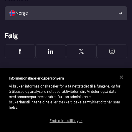
Selg med Klarna
Plattformer og partnere
Norge
Følg
Informasjonskapsler og personvern
Vi bruker informasjonskapsler for å få nettstedet til å fungere, og for
å tilpasse og analysere nettleseraktiviteten din. Vi deler også data
med annonsepartnerne våre. Du kan administrere
brukerinnstillingene dine eller trekke tilbake samtykket ditt når som
helst.
Endre innstillinger
Copyright © 2005-2026 Klarna Bank AB (publ). Headquarters: Stockholm, Sweden. All
rights reserved. Klarna Bank AB (publ). Sveavägen 46, 111 34 Stockholm. Organization