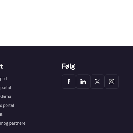
t
Følg
port
portal
Klarna
s portal
us
er og partnere