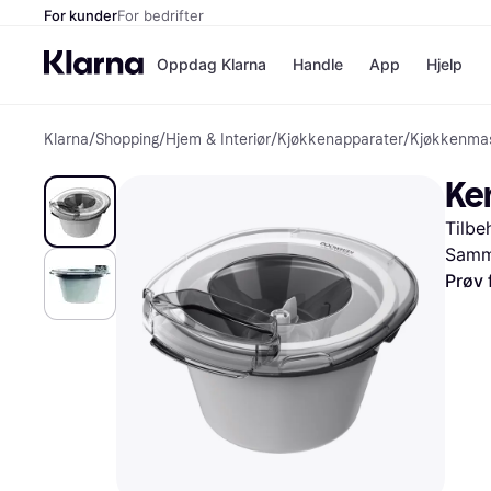
For kunder
For bedrifter
Oppdag Klarna
Handle
App
Hjelp
Klarna
/
Shopping
/
Hjem & Interiør
/
Kjøkkenapparater
/
Kjøkkenmas
Betalingsm
Butikker
Betalingsme
Elkjøp
Ke
Betal nå
Bookin
Betal i 3 dele
Farmasi
Tilbe
Betal innen 
kicks.n
Finansiering
Norweg
Samme
Vipps
Prøv 
Butikkovers