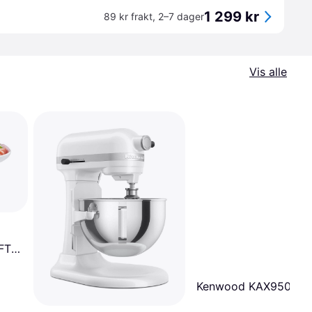
1 299 kr
89 kr frakt
,
2–7 dager
Vis alle
FT
Kenwood KAX950ME