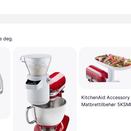
e deg. 
KitchenAid Accessory
Matbrettilbehør 5KSM
Hvit