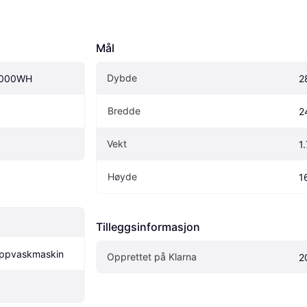
Mål
Dybde
.000WH
2
Bredde
2
Vekt
1
Høyde
1
Tilleggsinformasjon
 oppvaskmaskin
Opprettet på Klarna
2