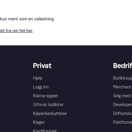
 kun ment som en veiledning.

ld fra om feil her
.
Privat
Bedrif
Hjelp
Butikksup
Logg inn
Merchant 
Klarna-appen
Selg med 
Utforsk butikker
Developer
Kjøperbeskyttelse
Driftsstat
Klager
Plattform
Kredittavtale