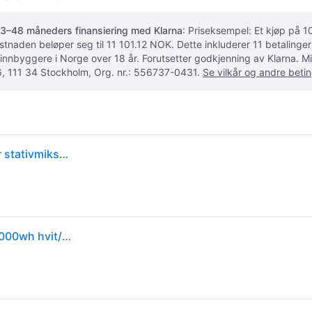
3–48 måneders finansiering med Klarna
: Priseksempel: Et kjøp på
ostnaden beløper seg til 11 101.12 NOK. Dette inkluderer 11 betalin
 innbyggere i Norge over 18 år. Forutsetter godkjenning av Klarna.
, 111 34 Stockholm, Org. nr.: 556737-0431.
Se vilkår og andre betin
Kenwood KAX71.000WH - Iskremmakertilbehør - for stativmikser - hvit - for Chef XL KMM715, KVL4100, KVL4110, KVL4115, KVL4120, KVL4140, KVL4170
Kenwood - Iskrem- og sorbetmaskin tilbehør kax71.000wh hvit/klar