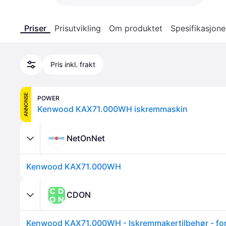
Priser
Prisutvikling
Om produktet
Spesifikasjone
Pris inkl. frakt
ANNONSE
POWER
Kenwood KAX71.000WH iskremmaskin
NetOnNet
Kenwood KAX71.000WH
CDON