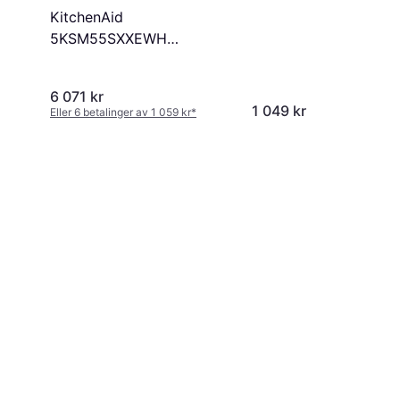
KitchenAid
5KSM55SXXEWH
Foodprosessor 5,2 L
Heavy Duty Hvit
6 071 kr
1 049 kr
Eller 6 betalinger av 1 059 kr
*