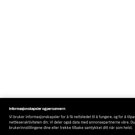
Informasjonskapsler og personvern
Vi bruker informasjonskapsler for å få nettstedet til å fungere, og for å tilp
nettleseraktiviteten din. Vi deler også data med annonsepartnerne våre. D
brukerinnstillingene dine eller trekke tilbake samtykket ditt når som helst.