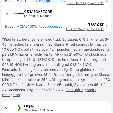
Bosch MultiTalent 3 Foodprosessor - 2,3L, 800W - Hvit
Eller 6 betalinger av 159 kr
CS MEGASTORE
Fri frakt
,
4–5 dager
1 072 kr
Bosch MCM3100W Foodprosessor MultiTalent 3 - 800 W - Hvit
Eller 3 betalinger av 369 kr
*
Kjøp først, betal senere
: Kreditttid: 30 dager. 0 % årlig rente.
3–
48 måneders finansiering med Klarna
: Priseksempel: Et kjøp på
10 000 NOK betalt ned over 12 måneder med en gjeldende rente
på 21.9 % har en effektiv rente (APR) på 21,90%. Totalkostnaden
beløper seg til 11 101.12 NOK. Dette inkluderer 11 betalinger på
926.19 NOK hver og en siste betaling på 913,04 NOK.
Forskuddsbetaling kan være nødvendig. Dette gjelder kun for
innbyggere i Norge over 18 år. Forutsetter godkjenning av Klarna.
Minimum kjøpsbeløp er 250 NOK og maksimalt kjøpsbeløp er 150
000 NOK. Långiver: Klarna Bank AB (publ), Sveavägen 46, 111
34 Stockholm, Org. nr.: 556737-0431.
Se vilkår og andre
betingelser
.
Elkjøp
79 kr frakt
,
1–3 dager