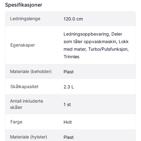
Spesifikasjoner
Ledningslenge
120.0 cm
Ledningsoppbevaring, Deler 
som tåler oppvaskmaskin, Lokk 
Egenskaper
med mater, Turbo/Pulsfunksjon, 
Trinnløs
Materiale (beholder)
Plast
Skålkapasitet
2.3 L
Antall inkluderte 
1 st
skåler
Farge
Hvit
Materiale (hylster)
Plast