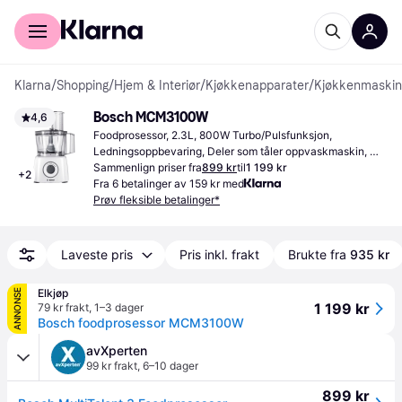
For kunder
For bedrifter
Klarna
/
Shopping
/
Hjem & Interiør
/
Kjøkkenapparater
/
Kjøkkenmaskin
Bosch MCM3100W
4,6
Foodprosessor, 2.3L, 800W Turbo/Pulsfunksjon, 
Ledningsoppbevaring, Deler som tåler oppvaskmaskin, 
Trinnløs, Lokk med mater
Sammenlign priser fra
899 kr
til
1 199 kr
+
2
Fra 6 betalinger av 159 kr med
Prøv fleksible betalinger*
Laveste pris
Pris inkl. frakt
Brukte fra
935 kr
Elkjøp
ANNONSE
1 199 kr
79 kr frakt
,
1–3 dager
Bosch foodprosessor MCM3100W
avXperten
99 kr frakt
,
6–10 dager
899 kr