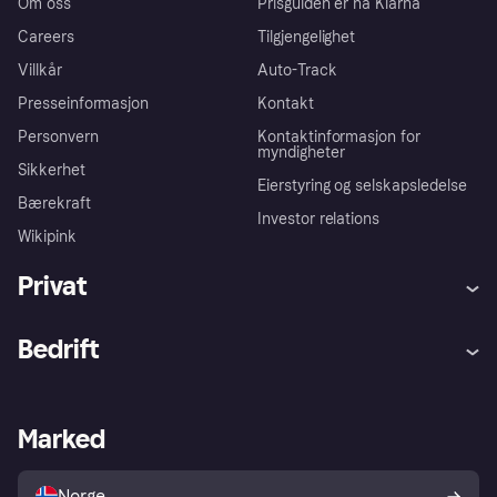
Om oss
Prisguiden er nå Klarna
Careers
Tilgjengelighet
Villkår
Auto-Track
Presseinformasjon
Kontakt
Personvern
Kontaktinformasjon for
myndigheter
Sikkerhet
Eierstyring og selskapsledelse
Bærekraft
Investor relations
Wikipink
Privat
Hjelp
Kjøperbeskyttelse
Bedrift
Logg inn
Klager
Butikksupport
Developers portal
Klarna-appen
Kredittavtale
Merchant portal
Driftsstatus
Marked
Utforsk butikker
Personverninnstillinger
Selg med Klarna
Plattformer og partnere
Norge