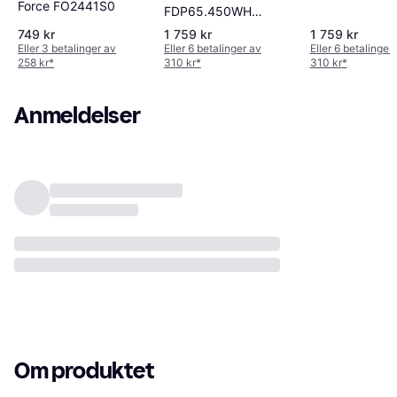
Force FO2441S0
FDP65.450WH
MultiPro Express
749 kr
1 759 kr
1 759 kr
Foodprosessor 3 L
Eller 3 betalinger av
Eller 6 betalinger av
Eller 6 betalinger
258 kr
*
310 kr
*
310 kr
*
Anmeldelser
Om produktet