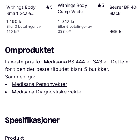
Withings Body
5
Withings Body
5
Beurer BF 400
Comp White
Smart Scale
Black
WBS13 White
1 190 kr
1 947 kr
Eller 3 betalinger av
Eller 6 betalinger av
465 kr
410 kr
*
238 kr
*
Om produktet
Laveste pris for 
Medisana BS 444
 er 
343 kr
. Dette er 
for tiden det beste tilbudet blant 
5
 butikker.
Sammenlign:
Medisana Personvekter
Medisana Diagnostiske vekter
Spesifikasjoner
Produkt