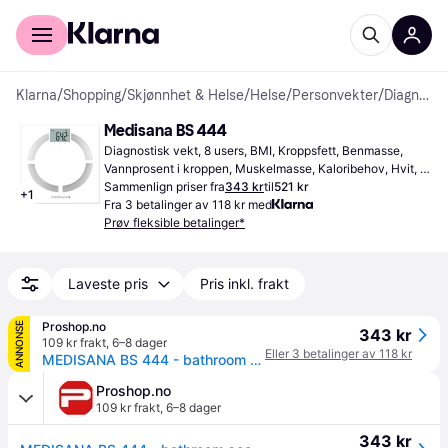
For kunder
For bedrifter
Klarna
/
Shopping
/
Skjønnhet & Helse
/
Helse
/
Personvekter
/
Diagnostiske vekter
Medisana BS 444
Diagnostisk vekt, 8 users, BMI, Kroppsfett, Benmasse, 
Vannprosent i kroppen, Muskelmasse, Kaloribehov, Hvit, 
Metall, Glass
Sammenlign priser fra
343 kr
til
521 kr
+
1
Fra 3 betalinger av 118 kr med
Prøv fleksible betalinger*
Laveste pris
Pris inkl. frakt
Proshop.no
ANNONSE
343 kr
109 kr frakt
,
6–8 dager
Eller 3 betalinger av 118 kr
MEDISANA BS 444 - bathroom scales
Proshop.no
109 kr frakt
,
6–8 dager
343 kr