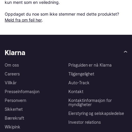
kun ment som en veiledning.

Oppdaget du noe som ikke stemmer med dette produktet? 
Meld fra om feil her
.
Klarna
Om oss
Prisguiden er nå Klarna
Careers
Tilgjengelighet
Villkår
Auto-Track
Presseinformasjon
Kontakt
Personvern
Kontaktinformasjon for
myndigheter
Sikkerhet
Eierstyring og selskapsledelse
Bærekraft
Investor relations
Wikipink