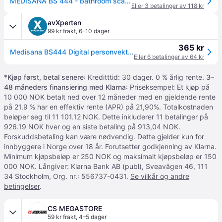
MEDISANA BS 444 - bathroom scales
Eller 3 betalinger av 118 kr
avXperten
99 kr frakt
,
6–10 dager
365 kr
Medisana BS444 Digital personvekt med Bluetooth (180kg)
Eller 6 betalinger av 64 kr
*
Kjøp først, betal senere
: Kreditttid: 30 dager. 0 % årlig rente.
3–
48 måneders finansiering med Klarna
: Priseksempel: Et kjøp på
10 000 NOK betalt ned over 12 måneder med en gjeldende rente
på 21.9 % har en effektiv rente (APR) på 21,90%. Totalkostnaden
beløper seg til 11 101.12 NOK. Dette inkluderer 11 betalinger på
926.19 NOK hver og en siste betaling på 913,04 NOK.
Forskuddsbetaling kan være nødvendig. Dette gjelder kun for
innbyggere i Norge over 18 år. Forutsetter godkjenning av Klarna.
Minimum kjøpsbeløp er 250 NOK og maksimalt kjøpsbeløp er 150
000 NOK. Långiver: Klarna Bank AB (publ), Sveavägen 46, 111
34 Stockholm, Org. nr.: 556737-0431.
Se vilkår og andre
betingelser
.
CS MEGASTORE
59 kr frakt
,
4–5 dager