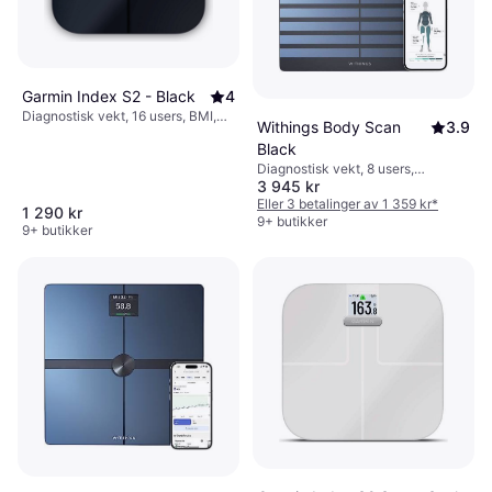
Garmin Index S2 - Black
4
Diagnostisk vekt, 16 users, BMI,
Withings Body Scan
3.9
Kroppsfett, Muskelmasse,
Black
Vannprosent i kroppen, Benmasse,
Diagnostisk vekt, 8 users,
Svart, Glass
3 945 kr
Benmasse, Muskelmasse, BMI,
Kroppsfett, Svart, Glass
Eller 3 betalinger av 1 359 kr
*
1 290 kr
9+ butikker
9+ butikker