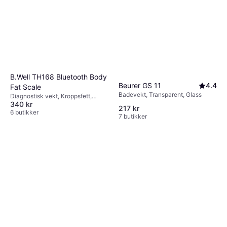
B.Well TH168 Bluetooth Body
Beurer GS 11
4.4
Fat Scale
Badevekt, Transparent, Glass
Diagnostisk vekt, Kroppsfett,
340 kr
Muskelmasse, Benmasse, Svart,
217 kr
Glass
6 butikker
7 butikker