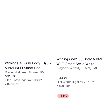
Withings WBS06 Body & BMI
Withings WBS06 Body
3.7
Wi-Fi Smart Scale White
& BMI Wi-Fi Smart Scale
Diagnostisk vekt, 8 users, BMI,
Hvit, Glass
Diagnostisk vekt, 8 users, BMI,
Black
599 kr
Svart, Glass
599 kr
Eller 3 betalinger av 206 kr
*
Eller 3 betalinger av 206 kr
*
7 butikker
7 butikker
-11%