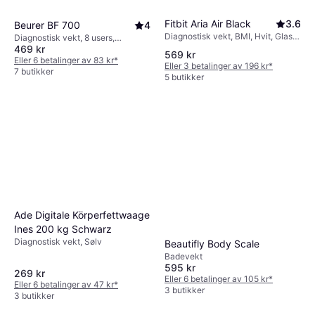
Fitbit Aria Air Black
3.6
Beurer BF 700
4
Diagnostisk vekt, BMI, Hvit, Glass,
Diagnostisk vekt, 8 users,
Plast
469 kr
Kroppsfett, Kaloribehov,
569 kr
Vannprosent i kroppen, Benmasse,
Eller 6 betalinger av 83 kr
*
Eller 3 betalinger av 196 kr
*
Muskelmasse, BMI, Svart, Glass
7 butikker
5 butikker
Ade Digitale Körperfettwaage
Ines 200 kg Schwarz
Diagnostisk vekt, Sølv
Beautifly Body Scale
Badevekt
595 kr
269 kr
Eller 6 betalinger av 105 kr
*
Eller 6 betalinger av 47 kr
*
3 butikker
3 butikker