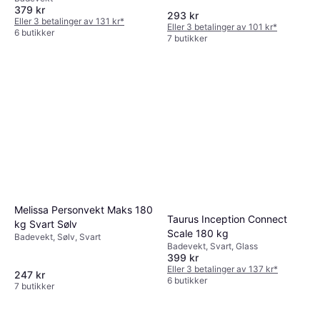
Benmasse, Vannprosent i kroppen,
379 kr
Kroppsfett, BMI, Hvit, Glass
293 kr
Eller 3 betalinger av 131 kr
*
Eller 3 betalinger av 101 kr
*
6 butikker
7 butikker
Melissa Personvekt Maks 180
Taurus Inception Connect
kg Svart Sølv
Scale 180 kg
Badevekt, Sølv, Svart
Badevekt, Svart, Glass
399 kr
Eller 3 betalinger av 137 kr
*
247 kr
6 butikker
7 butikker