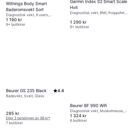
Garmin Index S2 Smart Scale
Withings Body Smart
Hvit
Baderomsvekt Sort
Diagnostisk vekt, BMI, Kroppsfett,
Diagnostisk vekt, 8 users,
Benmasse, Vannprosent i kroppen,
1 190 kr
Muskelmasse, Vannprosent i
1 290 kr
Muskelmasse, Hvit, Glass
kroppen, Kroppsfett, Glass
9+ butikker
9+ butikker
Beurer GS 235 Black
4.4
Badevekt, Svart, Glass
Beurer BF 990 Wifi
Diagnostisk vekt, Muskelmasse,
285 kr
1 324 kr
Benmasse, Vannprosent i kroppen,
Eller 3 betalinger av 98 kr
*
Kroppsfett, Svart, Glass
6 butikker
7 butikker