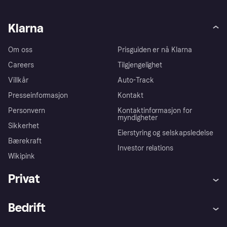
Klarna
Om oss
Prisguiden er nå Klarna
Careers
Tilgjengelighet
Villkår
Auto-Track
Presseinformasjon
Kontakt
Personvern
Kontaktinformasjon for
myndigheter
Sikkerhet
Eierstyring og selskapsledelse
Bærekraft
Investor relations
Wikipink
Privat
Hjelp
Kjøperbeskyttelse
Bedrift
Logg inn
Klager