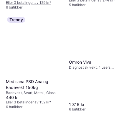
Kroppsfett, Benmasse
Eller 3 betalinger av 244 kr
*
Eller 3 betalinger av 129 kr
*
5 butikker
6 butikker
Trendy
Omron Viva
Diagnostisk vekt, 4 users,
Kaloribehov, Kroppsfett,
Muskelmasse, BMI, Metabolsk
Medisana PSD Analog
alder, Svart
Badevekt 150kg
Badevekt, Svart, Metall, Glass
440 kr
Eller 3 betalinger av 152 kr
*
1 315 kr
6 butikker
6 butikker