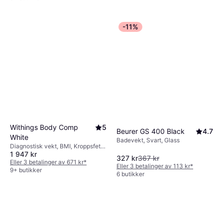
-11%
Withings Body Comp
5
Beurer GS 400 Black
4.7
White
Badevekt, Svart, Glass
Diagnostisk vekt, BMI, Kroppsfett,
1 947 kr
Muskelmasse, Benmasse,
327 kr
367 kr
Vannprosent i kroppen, Hvit, Glass
Eller 3 betalinger av 671 kr
*
Eller 3 betalinger av 113 kr
*
9+ butikker
6 butikker