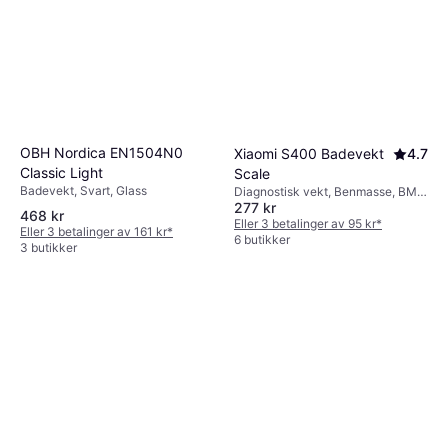
OBH Nordica EN1504N0
Xiaomi S400 Badevekt
4.7
Classic Light
Scale
Badevekt, Svart, Glass
Diagnostisk vekt, Benmasse, BMI,
277 kr
Vannprosent i kroppen,
468 kr
Muskelmasse, Kroppsfett, Hvit
Eller 3 betalinger av 95 kr
*
Eller 3 betalinger av 161 kr
*
6 butikker
3 butikker