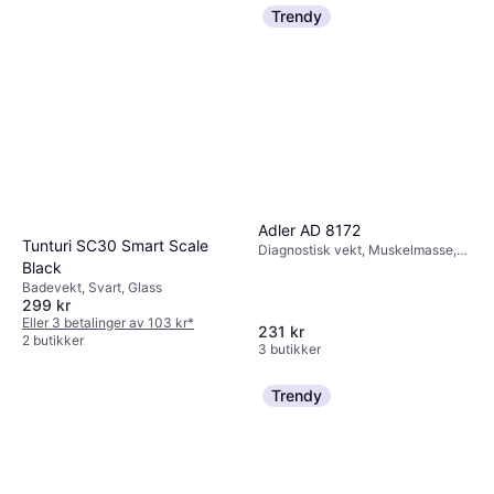
Trendy
Adler AD 8172
Tunturi SC30 Smart Scale
Diagnostisk vekt, Muskelmasse,
Black
Hvit, Svart, Glass
Badevekt, Svart, Glass
299 kr
Eller 3 betalinger av 103 kr
*
231 kr
2 butikker
3 butikker
Trendy