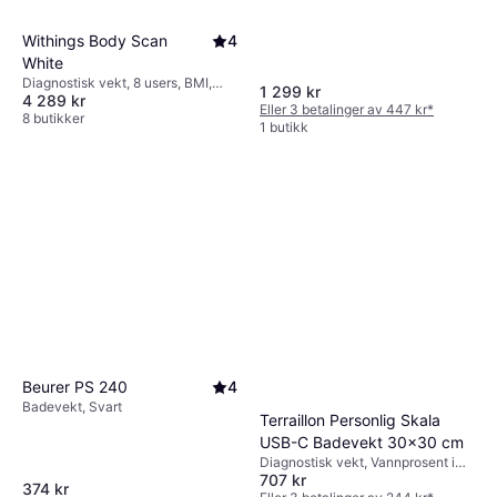
Withings Body Scan
4
White
Diagnostisk vekt, 8 users, BMI,
1 299 kr
4 289 kr
Muskelmasse, Benmasse,
Eller 3 betalinger av 447 kr
*
Kroppsfett, Hvit, Glass
8 butikker
1 butikk
Beurer PS 240
4
Badevekt, Svart
Terraillon Personlig Skala
USB-C Badevekt 30x30 cm
Diagnostisk vekt, Vannprosent i
707 kr
kroppen, Muskelmasse,
374 kr