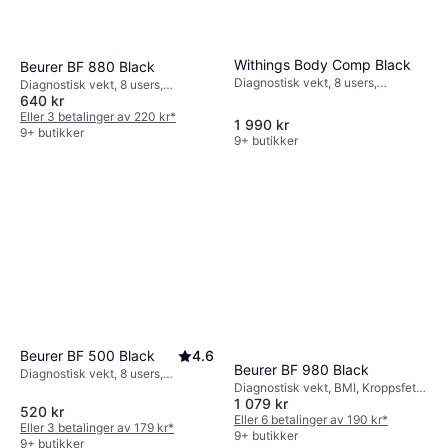
Withings Body Comp Black
Beurer BF 880 Black
Diagnostisk vekt, 8 users,
Diagnostisk vekt, 8 users,
Benmasse, Vannprosent i kroppen,
640 kr
Metabolsk alder, Kroppsfett,
Muskelmasse, Kroppsfett, BMI,
Muskelmasse, Benmasse,
Eller 3 betalinger av 220 kr
*
1 990 kr
Svart, Glass
Vannprosent i kroppen, BMI,
9+ butikker
9+ butikker
Kaloribehov, Svart, Glass
Beurer BF 500 Black
4.6
Beurer BF 980 Black
Diagnostisk vekt, 8 users,
Diagnostisk vekt, BMI, Kroppsfett,
Kroppsfett, Benmasse,
1 079 kr
Benmasse, Vannprosent i kroppen,
Vannprosent i kroppen,
520 kr
Svart, Glass
Eller 6 betalinger av 190 kr
*
Muskelmasse, BMI, Kaloribehov,
Eller 3 betalinger av 179 kr
*
9+ butikker
Svart, Glass, Stål
9+ butikker