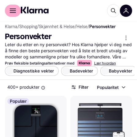
For kunder
For bedrifter
Klarna
/
Shopping
/
Skjønnhet & Helse
/
Helse
/
Personvekter
Personvekter
Leter du etter en ny personvekt? Hos Klarna hjelper vi deg med 
å finne den beste personvekten ved å liste et bredt utvalg av 
modeller og sammenligne priser fra ulike forhandlere. Våre 
nyttige filtre gjør det enkelt for deg å sortere etter funksjoner 
Prøv fleksible betalingsalternativer med
Lær hvordan
som vektkapasitet, design eller teknologi. Dette gjør det lettere 
Diagnostiske vekter
Badevekter
Babyvekter
for deg å velge en vekt som passer dine behov og preferanser. 
Du kan også lese brukeranmeldelser for å få innsikt i andre 
400+ produkter
Filter
Popularitet
kunders erfaringer med produktet. Vi sørger for at du får all 
nødvendig informasjon samlet på ett sted, slik at du kan ta den 
rette beslutningen. Klarna hjelper deg med å spare tid og 
Populær
penger ved å gi deg oversikt over de beste tilbudene. Begynn 
her for å finne personvekten som passer perfekt til deg!
Les mer om personvekter her