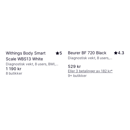
Beurer BF 720 Black
4.3
Withings Body Smart
5
Diagnostisk vekt, 8 users,
Scale WBS13 White
Kaloribehov, Muskelmasse,
Diagnostisk vekt, 8 users, BMI,
529 kr
Vannprosent i kroppen, Benmasse,
1 190 kr
Muskelmasse, Vannprosent i
Eller 3 betalinger av 182 kr
*
Kroppsfett, BMI, Svart, Glass
kroppen, Benmasse, Kroppsfett,
8 butikker
9+ butikker
Hvit, Glass