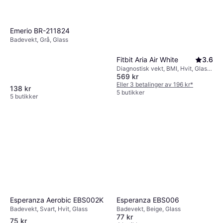
Emerio BR-211824
Badevekt, Grå, Glass
Fitbit Aria Air White
3.6
Diagnostisk vekt, BMI, Hvit, Glass,
569 kr
Plast
Eller 3 betalinger av 196 kr
*
138 kr
5 butikker
5 butikker
Esperanza Aerobic EBS002K
Esperanza EBS006
Badevekt, Svart, Hvit, Glass
Badevekt, Beige, Glass
77 kr
75 kr