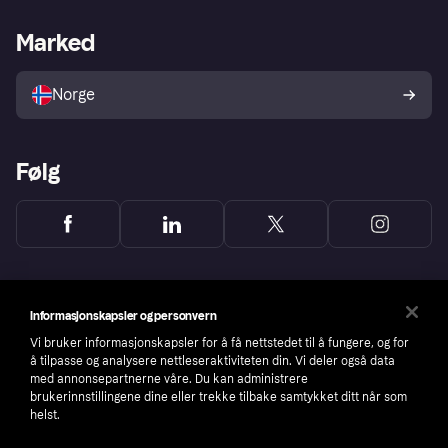
Butikksupport
Developers portal
Klarna-appen
Kredittavtale
Merchant portal
Driftsstatus
Marked
Utforsk butikker
Personverninnstillinger
Selg med Klarna
Plattformer og partnere
Norge
Følg
Informasjonskapsler og personvern
Vi bruker informasjonskapsler for å få nettstedet til å fungere, og for
å tilpasse og analysere nettleseraktiviteten din. Vi deler også data
med annonsepartnerne våre. Du kan administrere
brukerinnstillingene dine eller trekke tilbake samtykket ditt når som
helst.