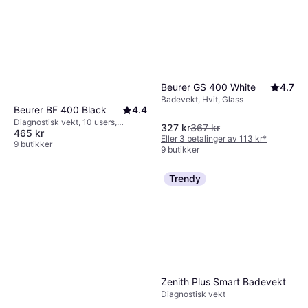
Beurer GS 400 White
4.7
Badevekt, Hvit, Glass
Beurer BF 400 Black
4.4
Diagnostisk vekt, 10 users,
327 kr
367 kr
465 kr
Kroppsfett, Vannprosent i kroppen,
Eller 3 betalinger av 113 kr
*
Hvit, Svart, Glass
9 butikker
9 butikker
Trendy
Zenith Plus Smart Badevekt
Diagnostisk vekt