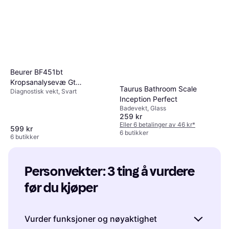
Beurer BF451bt
Kropsanalysevæ Gt
Taurus Bathroom Scale
Diagnostisk vekt, Svart
Signatureline Badevekt
Inception Perfect
Badevekt, Glass
259 kr
Eller 6 betalinger av 46 kr
*
599 kr
6 butikker
6 butikker
Personvekter: 3 ting å vurdere 
før du kjøper
Vurder funksjoner og nøyaktighet