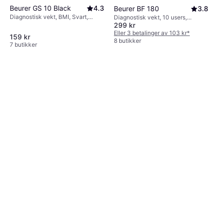
Beurer GS 10 Black
4.3
Beurer BF 180
3.8
Diagnostisk vekt, BMI, Svart,
Diagnostisk vekt, 10 users,
299 kr
Glass
Kroppsfett, Kaloribehov, BMI,
Vannprosent i kroppen, Benmasse,
Eller 3 betalinger av 103 kr
*
159 kr
Muskelmasse, Grå, Glass
8 butikker
7 butikker