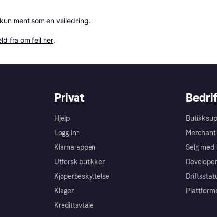
 kun ment som en veiledning.

ld fra om feil her
.
Privat
Bedrif
Hjelp
Butikksup
Logg inn
Merchant 
Klarna-appen
Selg med 
Utforsk butikker
Developer
Kjøperbeskyttelse
Driftsstat
Klager
Plattform
Kredittavtale