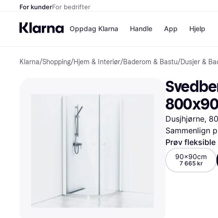
For kunder
For bedrifter
Oppdag Klarna
Handle
App
Hjelp
Klarna
/
Shopping
/
Hjem & Interiør
/
Baderom & Bastu
/
Dusjer & Ba
Betalingsm
Butikker
Betalingsme
Elkjøp
Svedber
Betal nå
Bookin
Betal i 3 dele
Farmasi
800x9
Betal innen 
kicks.n
Finansiering
Norweg
Dusjhjørne, 
Vipps
Sammenlign pr
Prøv fleksible
Butikkovers
90x90cm
7 665 kr