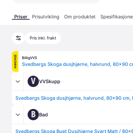
Priser
Prisutvikling
Om produktet
Spesifikasjone
Pris inkl. frakt
ANNONSE
BilligVVS
V
VVSkupp
B
Bad