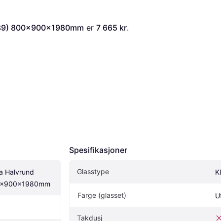
189) 800x900x1980mm
 er 
7 665 kr
. 
Spesifikasjoner
Glasstype
 Halvrund 
Kl
0x900x1980mm
Farge (glasset)
U
Takdusj