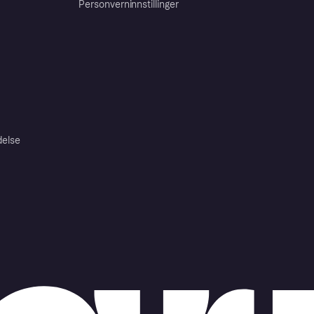
Personverninnstillinger
delse