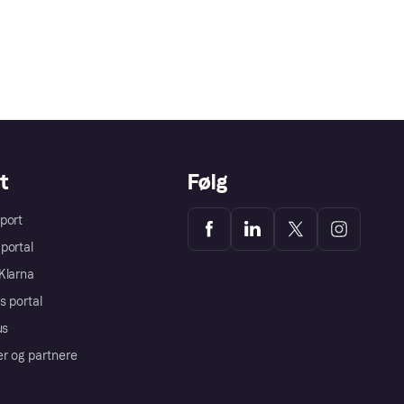
t
Følg
port
portal
Klarna
s portal
us
er og partnere