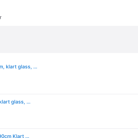
r
Svedbergs Skoga dusjhjørne, halvrund, 80x90 cm, klart glass, alu matt profil
Svedbergs Skoga dusjhjørne, halvrund, 80x90 cm, klart glass, alu matt profil
Svedbergs Skoga Buet Dusjhjørne Svart Matt / 80x90cm Klart Glass