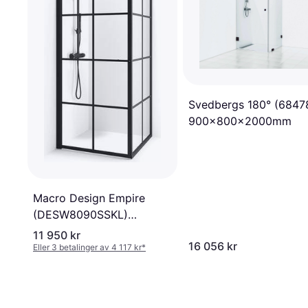
Svedbergs 180° (6847
900x800x2000mm
Macro Design Empire
(DESW8090SSKL)
800x900x2010mm
11 950 kr
16 056 kr
Eller 3 betalinger av 4 117 kr
*