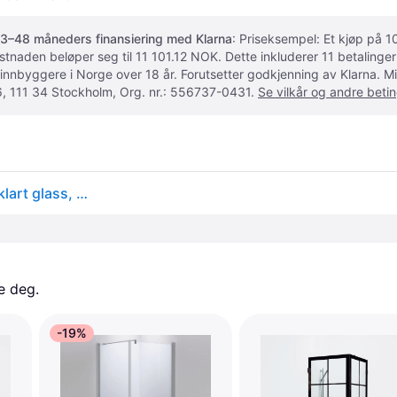
3–48 måneders finansiering med Klarna
: Priseksempel: Et kjøp på
ostnaden beløper seg til 11 101.12 NOK. Dette inkluderer 11 betalin
 innbyggere i Norge over 18 år. Forutsetter godkjenning av Klarna.
, 111 34 Stockholm, Org. nr.: 556737-0431.
Se vilkår og andre betin
Svedbergs Skoga dusjhjørne, halvrund, 80x90 cm, klart glass, alu matt profil
e deg. 
-19%