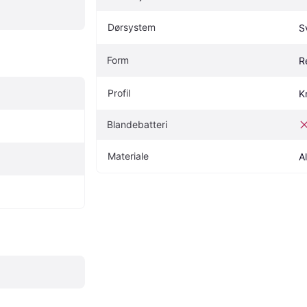
Dørsystem
S
Form
R
Profil
K
Blandebatteri
Materiale
A