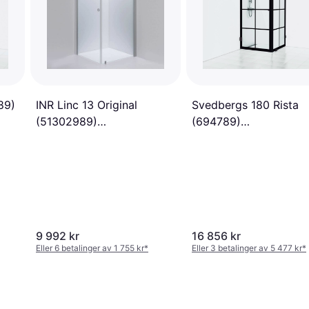
89)
INR Linc 13 Original
Svedbergs 180 Rista
(51302989)
(694789)
800x900x2000mm
900x800x2000mm
9 992 kr
16 856 kr
Eller 6 betalinger av 1 755 kr
*
Eller 3 betalinger av 5 477 kr
*