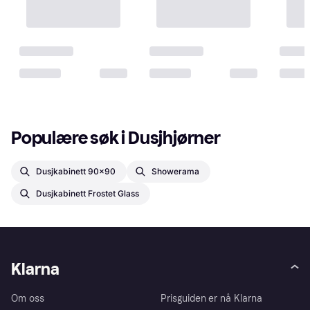
Populære søk i Dusjhjørner
Dusjkabinett 90x90
Showerama
Dusjkabinett Frostet Glass
Klarna
Om oss
Prisguiden er nå Klarna