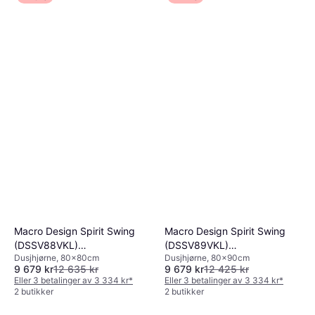
Macro Design Spirit Swing
Macro Design Spirit Swing
(DSSV88VKL)
(DSSV89VKL)
Dusjhjørne, 80x80cm
Dusjhjørne, 80x90cm
800x800x1970mm
800x900x1970mm
9 679 kr
12 635 kr
9 679 kr
12 425 kr
Eller 3 betalinger av 3 334 kr
*
Eller 3 betalinger av 3 334 kr
*
2 butikker
2 butikker