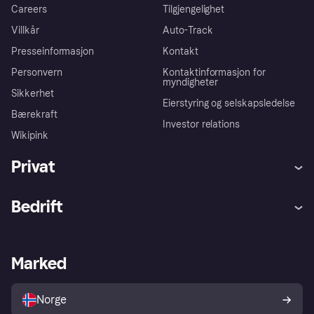
Careers
Tilgjengelighet
Villkår
Auto-Track
Presseinformasjon
Kontakt
Personvern
Kontaktinformasjon for
myndigheter
Sikkerhet
Eierstyring og selskapsledelse
Bærekraft
Investor relations
Wikipink
Privat
Hjelp
Kjøperbeskyttelse
Bedrift
Logg inn
Klager
Butikksupport
Developers portal
Klarna-appen
Kredittavtale
Merchant portal
Driftsstatus
Marked
Utforsk butikker
Personverninnstillinger
Selg med Klarna
Plattformer og partnere
Norge