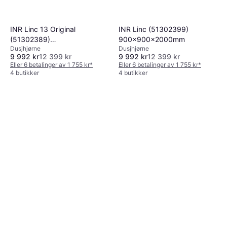
INR Linc 13 Original
INR Linc (51302399)
(51302389)
900x900x2000mm
Dusjhjørne
Dusjhjørne
800x900x2000mm
9 992 kr
12 399 kr
9 992 kr
12 399 kr
Eller 6 betalinger av 1 755 kr
*
Eller 6 betalinger av 1 755 kr
*
4 butikker
4 butikker