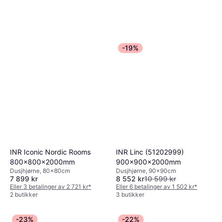
-19%
INR Iconic Nordic Rooms
INR Linc (51202999)
800x800x2000mm
900x900x2000mm
Dusjhjørne, 80x80cm
Dusjhjørne, 90x90cm
7 899 kr
8 552 kr
10 599 kr
Eller 3 betalinger av 2 721 kr
*
Eller 6 betalinger av 1 502 kr
*
2 butikker
3 butikker
-23%
-22%