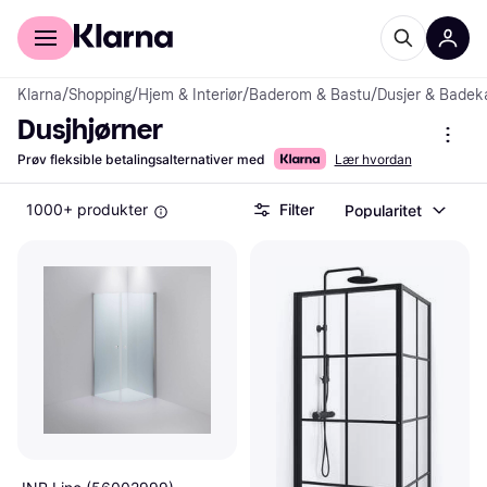
For kunder
For bedrifter
Klarna
/
Shopping
/
Hjem & Interiør
/
Baderom & Bastu
/
Dusjer & Badek
Dusjhjørner
Prøv fleksible betalingsalternativer med
Lær hvordan
1000+ produkter
Filter
Popularitet