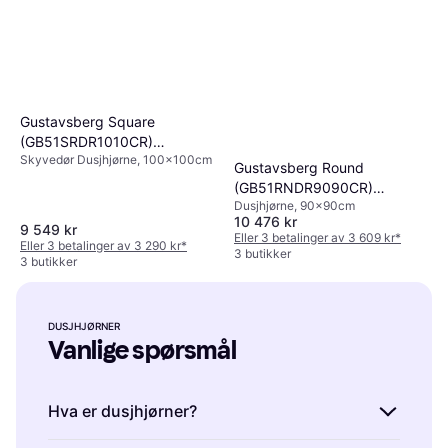
Gustavsberg Square
(GB51SRDR1010CR)
Skyvedør Dusjhjørne, 100x100cm
990x990x2000mm
Gustavsberg Round
(GB51RNDR9090CR)
Dusjhjørne, 90x90cm
900x900x2000mm
10 476 kr
9 549 kr
Eller 3 betalinger av 3 609 kr
*
Eller 3 betalinger av 3 290 kr
*
3 butikker
3 butikker
DUSJHJØRNER
Vanlige spørsmål
Hva er dusjhjørner?