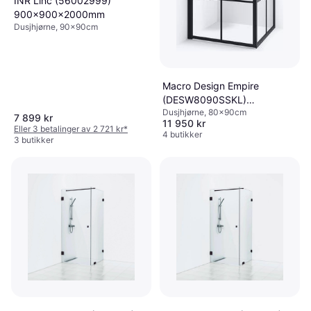
INR Linc (56002999)
900x900x2000mm
Dusjhjørne, 90x90cm
Macro Design Empire
(DESW8090SSKL)
Dusjhjørne, 80x90cm
800x900x2010mm
7 899 kr
11 950 kr
Eller 3 betalinger av 2 721 kr
*
4 butikker
3 butikker