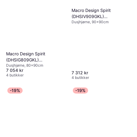
Macro Design Spirit
(DHSIV909GKL)
Dusjhjørne, 90x90cm
900x900x1970mm
Macro Design Spirit
(DHSIG809GKL)
Dusjhjørne, 80x90cm
800x900x1970mm
7 054 kr
7 312 kr
4 butikker
4 butikker
-19%
-19%