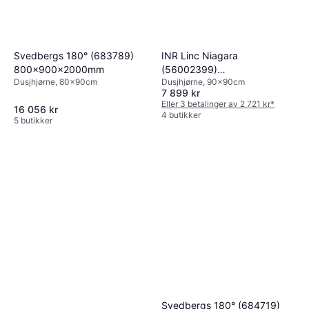
Svedbergs 180° (683789)
INR Linc Niagara
800x900x2000mm
(56002399)
Dusjhjørne, 80x90cm
Dusjhjørne, 90x90cm
900x900x2000mm
7 899 kr
Eller 3 betalinger av 2 721 kr
*
16 056 kr
4 butikker
5 butikker
Svedbergs 180° (684719)