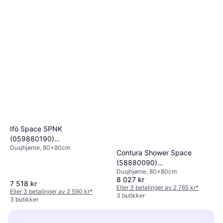
Ifö Space SPNK
(059880190)
Dusjhjørne, 80x80cm
800x800x2000mm
Contura Shower Space
(58880090)
Dusjhjørne, 80x80cm
800x800x2000mm
8 027 kr
7 518 kr
Eller 3 betalinger av 2 765 kr
*
Eller 3 betalinger av 2 590 kr
*
3 butikker
3 butikker