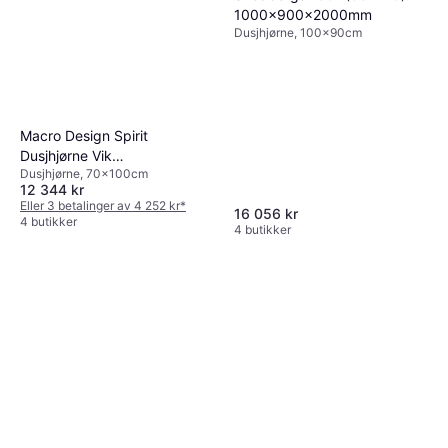
1000x900x2000mm
Dusjhjørne, 100x90cm
Macro Design Spirit
Dusjhjørne Vik
Dusjhjørne, 70x100cm
700x700x1970mm
12 344 kr
Eller 3 betalinger av 4 252 kr
*
16 056 kr
4 butikker
4 butikker