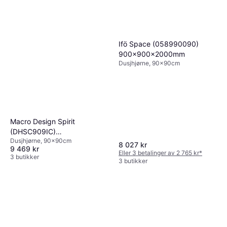
Ifö Space (058990090)
900x900x2000mm
Dusjhjørne, 90x90cm
Macro Design Spirit
(DHSC909IC)
Dusjhjørne, 90x90cm
900x900x1970mm
8 027 kr
9 469 kr
Eller 3 betalinger av 2 765 kr
*
3 butikker
3 butikker