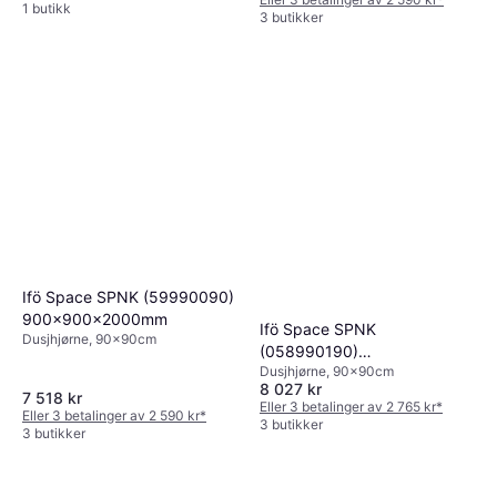
1 butikk
3 butikker
Ifö Space SPNK (59990090)
900x900x2000mm
Ifö Space SPNK
Dusjhjørne, 90x90cm
(058990190)
Dusjhjørne, 90x90cm
900x900x2000mm
8 027 kr
7 518 kr
Eller 3 betalinger av 2 765 kr
*
Eller 3 betalinger av 2 590 kr
*
3 butikker
3 butikker